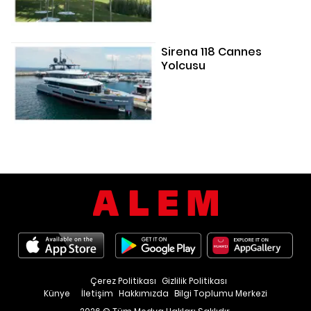
Sirena 118 Cannes
Yolcusu
Çerez Politikası
Gizlilik Politikası
Künye
İletişim
Hakkımızda
Bilgi Toplumu Merkezi