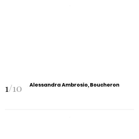
1
/
10
Alessandra Ambrosio, Boucheron