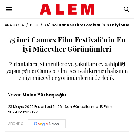
ANA SAYFA
/
LÜKS
/
75'inci Cannes Film Festivali'nin En İyi Mü
75'inci Cannes Film Festivali'nin En
İyi Mücevher Görünümleri
Pırlantalara, zümrütlere ve yakutlara ev sahipliği
yapan 75'inci Cannes Film Festivali kırmızı halısının
en iyi mücevher görünümlerini derledik.
Yazar:
Melda Yüzbaşıoğlu
23 Mayıs 2022 Pazartesi 14:26 | Son Güncellenme:
13 Ekim
2024 Pazar 21:27
ABONE OL