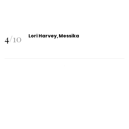
4
/
10
Lori Harvey, Messika