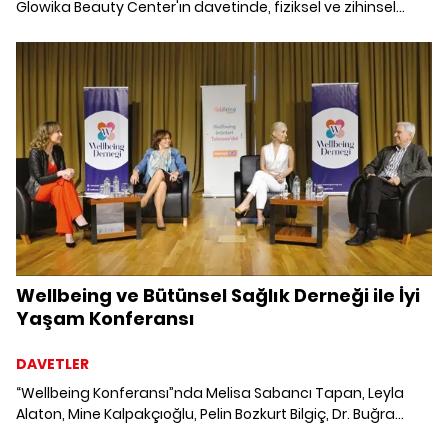
Glowika Beauty Center'ın davetinde, fiziksel ve zihinsel
wellbeing anlayışıyla bütünsel güzellik keşfedildi.
Wellbeing ve Bütünsel Sağlık Derneği ile İyi
Yaşam Konferansı
DAVETLER
“Wellbeing Konferansı”nda Melisa Sabancı Tapan, Leyla
Alaton, Mine Kalpakçıoğlu, Pelin Bozkurt Bilgiç, Dr. Buğra
Öktem, Dr İrem Ergün gibi ilham veren konuşmacılar, iyi