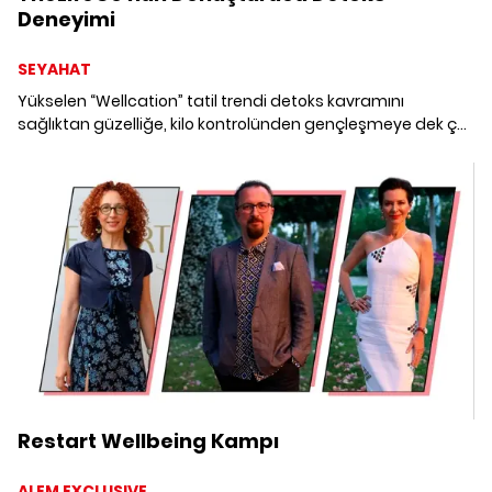
Deneyimi
SEYAHAT
Yükselen “Wellcation” tatil trendi detoks kavramını
sağlıktan güzelliğe, kilo kontrolünden gençleşmeye dek çok
yönlü şekilde ele alıyor. TheLifeCo'nun dönüştürücü detoks
deneyimine yakından bakıyoruz.
Restart Wellbeing Kampı
ALEM EXCLUSIVE