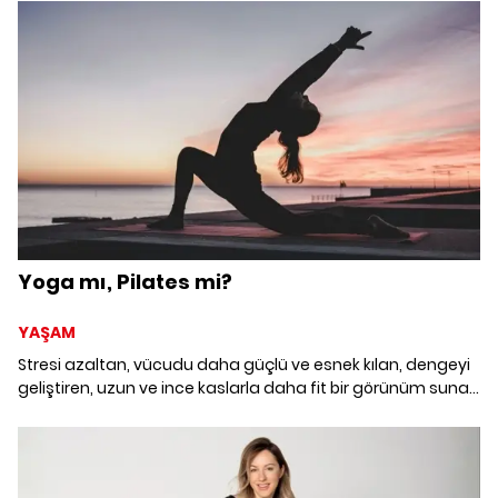
yaşam üzerine fikirlerini paylaştı. Her anlamda daha iyi
olma ve bütünsel iyilik hali, konferansın en önemli konuları
arasındaydı.
Yoga mı, Pilates mi?
YAŞAM
Stresi azaltan, vücudu daha güçlü ve esnek kılan, dengeyi
geliştiren, uzun ve ince kaslarla daha fit bir görünüm sunan
yoga ve pilatesten hangisi size uygun? Merak ediyorsanız
yazımızı okumaya devam etmelisiniz.