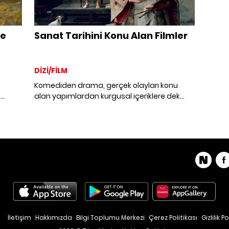
ve
Sanat Tarihini Konu Alan Filmler
DİZİ/FİLM
Komediden drama, gerçek olayları konu
n
alan yapımlardan kurgusal içeriklere dek
sanat dünyasını ve sanat tarihini konu alan
oruz.
en iyi filmler.
ır
an en
.
İletişim
Hakkımızda
Bilgi Toplumu Merkezi
Çerez Politikası
Gizlilik Po