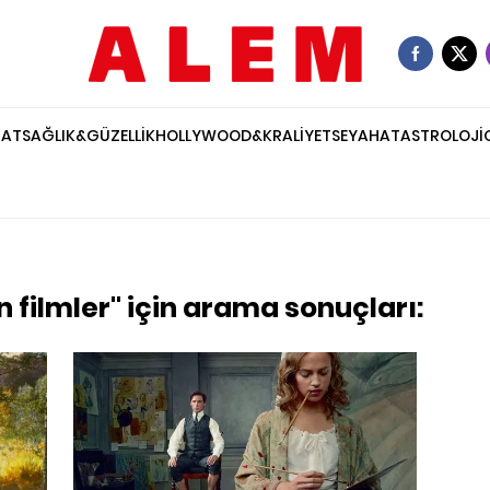
NAT
SAĞLIK&GÜZELLİK
HOLLYWOOD&KRALİYET
SEYAHAT
ASTROLOJİ
n filmler" için arama sonuçları: