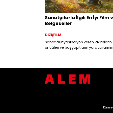
Sanatçılarla İlgili En İyi Film 
Belgeseller
DİZİ/FİLM
Sanat dünyasına yön veren, akımların
öncüleri ve başyapıtların yaratıcılarını
oldukça kişisel, hem dramatik hem
duygusal yaşam öykülerine ortak oluy
Aşk hikayelerinden trajedilerine dek çığ
açan sanatçıların yaşamlarını konu al
iyi film ve belgeselleri bir araya getirdik
Künye