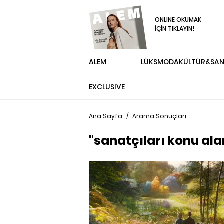
ONLINE OKUMAK
İÇİN TIKLAYIN!
ALEM
LÜKS
MODA
KÜLTÜR&SA
EXCLUSIVE
Ana Sayfa
/
Arama Sonuçları
"sanatçıları konu ala