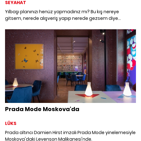
SEYAHAT
Yılbaşı planınızı henüz yapmadınız mı? Bu kış nereye
gitsem, nerede alışveriş yapıp nerede gezsem diye
düşünüyorsanız; ritüelleri, çarşıları ve pazarları ile Noel
geleneğini yaşatan şehirlere göz atalım.
Prada Mode Moskova'da
LÜKS
Prada altıncı Damien Hirst imzalı Prada Mode yinelemesiyle
Moskova'daki Levenson Malikanesi'nde.