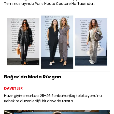
Temmuz ayında Paris Haute Couture Haftası'nda
modaevindeki ilk Artisanal koleksiyonunu tanıtarak kreatif
direktörlük görevine resmen adım atacak.
Boğaz'da Moda Rüzgarı
DAVETLER
Hazır giyim markası 25–26 Sonbahar/Kış koleksiyonu'nu
Bebek'te düzenlediği bir davetle tanıttı.