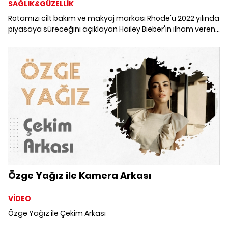
SAĞLIK&GÜZELLİK
Rotamızı cilt bakım ve makyaj markası Rhode'u 2022 yılında
piyasaya süreceğini açıklayan Hailey Bieber'ın ilham veren
güzellik görünümlerine çeviriyoruz. Her daim taze, canlı ve
nemli bir cilde sahip olan Hailey Bieber'ın bakımlı kaşları ve
parlak dudakları Rhode markasının ürün skalası hakkında
ipucu veriyor.
Özge Yağız ile Kamera Arkası
VİDEO
Özge Yağız ile Çekim Arkası