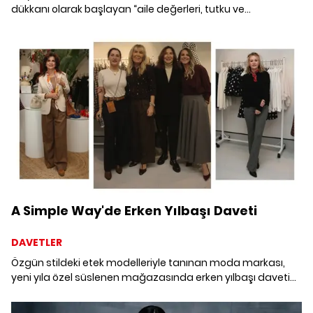
dükkanı olarak başlayan “aile değerleri, tutku ve
adanmışlık” ile uluslararası başarıya koşarak bugün 90'ıncı
yaşına ulaşan Canali markasının ilham alınası hikayesini
konuştuk.
A Simple Way'de Erken Yılbaşı Daveti
DAVETLER
Özgün stildeki etek modelleriyle tanınan moda markası,
yeni yıla özel süslenen mağazasında erken yılbaşı daveti
verdi. 2025'in heyecanını şimdiden hissettiren davette
konuklar, koleksiyondaki yeni modelleri keşfederek keyifli