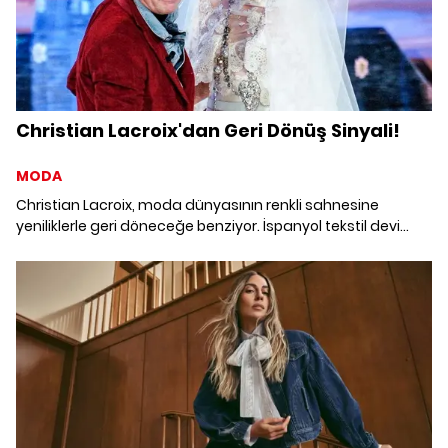
Christian Lacroix'dan Geri Dönüş Sinyali!
MODA
Christian Lacroix, moda dünyasının renkli sahnesine
yeniliklerle geri döneceğe benziyor. İspanyol tekstil devi
Sociedad Textil Lonia, Fransız moda evini tamamen satın
alarak, bu ikonik markanın yeni bir çağa adım atmasına
öncülük ediyor.