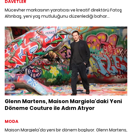
DAVETLER
Mücevher markasının yaratıcısı ve kreatif direktörü Fatoş
Altınbaş, yeni yaş mutluluğunu düzenlediği bahar
davetinde dostlarıyla paylaştı. Keyifli davette markanın
beğenilen koleksiyonlarından özel tasarımlar da
sergilenerek, konukların beğenisini sunuldu.
Glenn Martens, Maison Margiela'daki Yeni
Döneme Couture ile Adım Atıyor
MODA
Maison Margiela'da yeni bir dönem başlıyor. Glenn Martens,