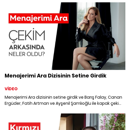
Menajerimi Ara Dizisinin Setine Girdik
VİDEO
Menajerimi Ara dizisinin setine girdik ve Barış Falay, Canan
Ergüder, Fatih Artman ve Ayşenil Şamlıoğlu ile kapak çekimi
gerçekleştirdik. Kamera arkasında neler yaşandı? İzliyoruz..