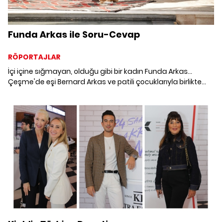
Funda Arkas ile Soru-Cevap
RÖPORTAJLAR
İçi içine sığmayan, olduğu gibi bir kadın Funda Arkas...
Çeşme'de eşi Bernard Arkas ve patili çocuklarıyla birlikte
yaşadığı “Kalabalıklardan kaçtığım huzurlu bir yaşam alanı
yaratmak istedim.”sözleriyle anlattığı evinde bir araya
geldiğimiz Funda Arkas ile tıpkı kendisi gibi çok samimi bir
sohbet gerçekleştirdik.