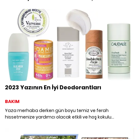
deneyim merkezi kazandırdı. Arkas Sanat Bornova
Mattheys Köşkü'nde, Arkas Halı Koleksiyonu'ndan bir seçkiyi
sanatseverlerle buluşturarak Anadolu kültürünü de yeni
kuşaklara aktarıyor.
2023 Yazının En İyi Deodorantları
BAKIM
Yaza merhaba derken gün boyu temiz ve ferah
hissetmenize yardımcı olacak etkili ve hoş kokulu
deodorantları bir araya getirdik.