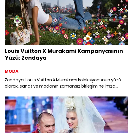
Louis Vuitton X Murakami Kampanyasının
Yüzü: Zendaya
MODA
Zendaya, Louis Vuitton X Murakami koleksiyonunun yüzü
olarak, sanat ve modanın zamansız birleşimine imza
atıyor. Koleksiyon, yenilikçi tasarımlar ve renkli bir hayal
gücüyle sürreal bir yolculuğa hazırlanıyor.