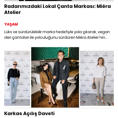
Radarımızdaki Lokal Çanta Markası: Miéra
Atelier
YAŞAM
Lüks ve sürdürülebilir marka hedefiyle yola çıkarak, vegan
deri çantaları ile yolculuğunu sürdüren Miéra Atelier'nin
kurucusu Merve Başkaya ile marka hikayesini,
koleksiyonlarını ve sürdürülebilir modayı konuştuk.
Karkas Açılış Daveti