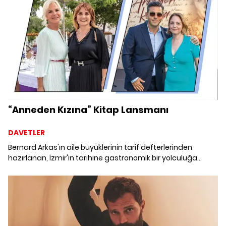
“Anneden Kızına” Kitap Lansmanı
DAVETLER
Bernard Arkas'ın aile büyüklerinin tarif defterlerinden
hazırlanan, İzmir'in tarihine gastronomik bir yolculuğa
çıkaran kitap, özel bir davetle tanıtıldı. Günümüze
uyarlanan yemekler ise davetlilere geçmişin lezzetlerini
tattırdı.