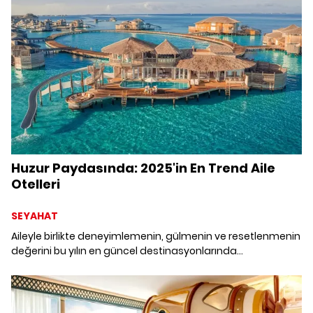
Huzur Paydasında: 2025'in En Trend Aile
Otelleri
SEYAHAT
Aileyle birlikte deneyimlemenin, gülmenin ve resetlenmenin
değerini bu yılın en güncel destinasyonlarında
keşfediyoruz. Anneler Günü'nde her anı unutulmayacak bir
hatıraya dönüştürecek “kuşaklar arası tatil” trendini
odağımıza alıyoruz.