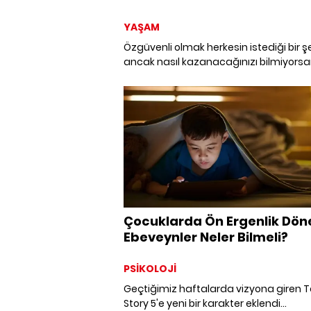
İpucu
YAŞAM
Özgüvenli olmak herkesin istediği bir şe
ancak nasıl kazanacağınızı bilmiyorsa
endişelenmeyin! Bu yazıda, kendine gü
biri olmanın 30 ipucu yöntemini
öğreneceksiniz.
Çocuklarda Ön Ergenlik Dön
Ebeveynler Neler Bilmeli?
PSİKOLOJİ
Geçtiğimiz haftalarda vizyona giren 
Story 5'e yeni bir karakter eklendi