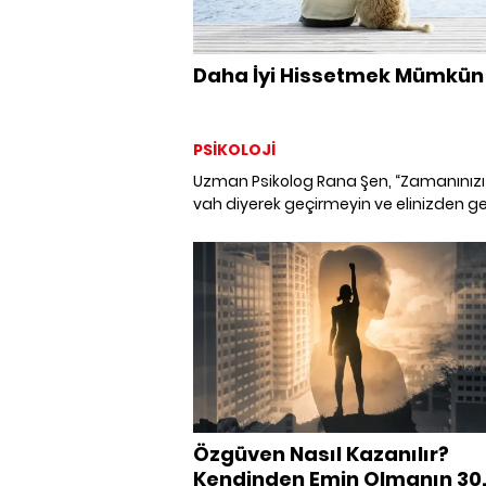
Daha İyi Hissetmek Mümkün
PSİKOLOJİ
Uzman Psikolog Rana Şen, “Zamanınızı
vah diyerek geçirmeyin ve elinizden ge
en iyisini yapmaya gayret edin. Elinizd
imkanlara göre ama az ama çok ne
yapabiliyorsanız onu yapın.” diyor ve
kendinizi daha iyi hissetmenizi sağla
tavsiyelerini paylaşıyor.
Özgüven Nasıl Kazanılır?
Kendinden Emin Olmanın 30