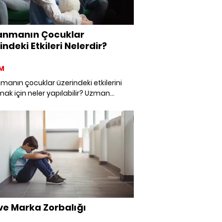
anmanın Çocuklar
indeki Etkileri Nelerdir?
M
anın çocuklar üzerindeki etkilerini
ak için neler yapılabilir? Uzman
erine ve bilimsel araştırmalara
arak tüm detayları öğrenin.
 ve Marka Zorbalığı