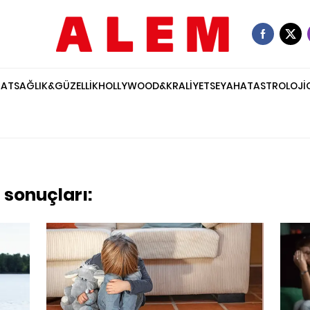
NAT
SAĞLIK&GÜZELLİK
HOLLYWOOD&KRALİYET
SEYAHAT
ASTROLOJİ
 sonuçları: