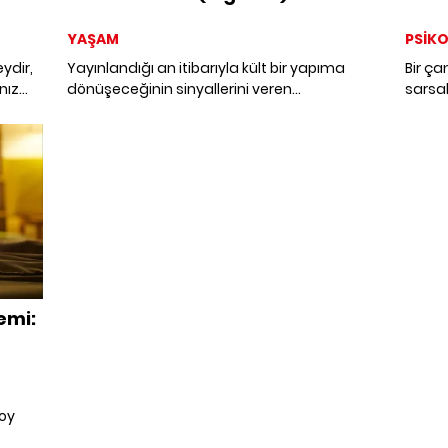
YAŞAM
PSİKO
ydir,
Yayınlandığı an itibarıyla kült bir yapıma
Bir ça
nız
dönüşeceğinin sinyallerini veren
sarsab
venli
“Adolescence (Ergenlik)” dizisi, izleyen
zorbal
herkeste ama özellikle ebeveynlerde yıldırım
Klinik
çarpmış etkisi yaratıyor! Psikolog Acar
okuyuc
Baltaş, dizinin düşündürdüklerini, verdiği
mesajları ve işin ailelere düşen payını kendi
bakış açısından ALEM için yazdı.
emi:
Toy