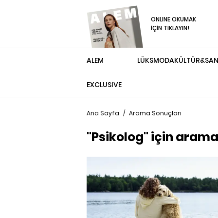
ONLINE OKUMAK
İÇİN TIKLAYIN!
ALEM
LÜKS
MODA
KÜLTÜR&SA
EXCLUSIVE
Ana Sayfa
/
Arama Sonuçları
"Psikolog" için arama