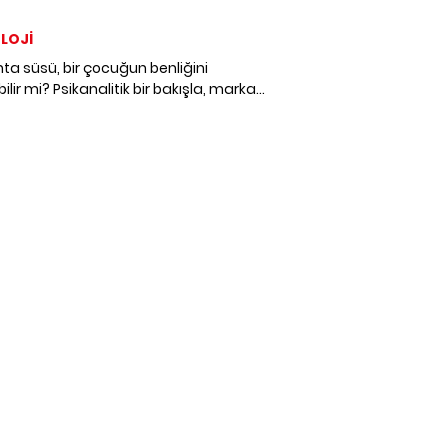
LOJİ
nta süsü, bir çocuğun benliğini
ilir mi? Psikanalitik bir bakışla, marka
ığının çocuk ruhundaki derin izlerini
 Psikolog Neslihan Gülten, ALEM
uları için anlatıyor.