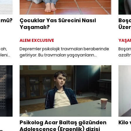
 mü?
Çocuklar Yas Sürecini Nasıl
Boş
Yaşamalı?
Üzer
ALEM EXCLUSIVE
YAŞA
 ah,
Depremler psikolojik travmaları beraberinde
Boşanm
lenin
getiriyor. Bu travmaları yaşayanların
azaltm
eki
başında tabii ki ebeveynlerini, sevdiklerini ve
görüşl
evini kaybeden çocuklar geliyor. Uzman
dayan
Psikolog Cihan Çelik, kayıp yaşayan
yacak
çocuklara nasıl yaklaşılması gerektiğine dair
bilinmesi gerekenleri anlatıyor.
Psikolog Acar Baltaş gözünden
Kilo
Adolescence (Ergenlik) dizisi