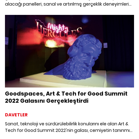
alacağı panelleri, sanal ve artırılmış gerçeklik deneyimlerini,
NFT sergisini, dijital sanatı ve müziği bir araya getirecek Art
& Tech For Good Summit 2022'ye ev sahipliği yapıyor.
Goodspaces, Art & Tech for Good Summit
2022 Galasını Gerçekleştirdi
DAVETLER
Sanat, teknoloji ve sürdürülebilirlik konularını ele alan Art &
Tech for Good Summit 2022'nin galası, cemiyetin tanınmış
isimlerinin katılımıyla gerçekleşti.