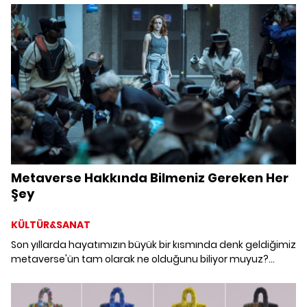
Metaverse Hakkında Bilmeniz Gereken Her
Şey
KÜLTÜR&SANAT
Son yıllarda hayatımızın büyük bir kısmında denk geldiğimiz
metaverse'ün tam olarak ne olduğunu biliyor muyuz?
Metaverse nedir, nasıl ortaya çıktı, hangi alanları etkisi
altına aldı, geleceğe dair ne anlatıyor; metaverse hakkında
bilmeniz gereken her şeyi derinlemesine inceliyoruz.