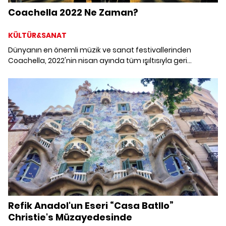
Coachella 2022 Ne Zaman?
KÜLTÜR&SANAT
Dünyanın en önemli müzik ve sanat festivallerinden
Coachella, 2022'nin nisan ayında tüm ışıltısıyla geri
dönüyor. Kanye West, Billie Eilish, Swedish House Mafia ve
Harry Styles gibi ünlü isimlerin sahne alacağı festivali
mercek altına alıyoruz.
Refik Anadol'un Eseri “Casa Batllo”
Christie's Müzayedesinde