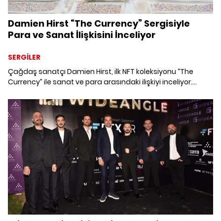
Damien Hirst “The Currency” Sergisiyle
Para ve Sanat İlişkisini İnceliyor
SERGİLER
Çağdaş sanatçı Damien Hirst, ilk NFT koleksiyonu “The
Currency” ile sanat ve para arasındaki ilişkiyi inceliyor.
10.000 adet fiziksel eserin her birinin NFT'sini de üreten Hirst,
alıcılara iki seçenek sundu; ya fiziksel eseri ya da NFT'yi
tercih edebilirler. Eylül ayında gerçekleşecek “The Currency”
isimli sergide ise NFT'si seçilen eserlerin fiziksel versiyonları
sonsuza dek yok edilecek.