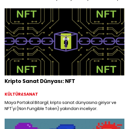
kuran hibrit bir yeni türün üretimi” olarak tanımlıyor.
Yusufi'ye kripto sanatla ilgili merak ettiklerimizi sorduk.
Kripto Sanat Dünyası: NFT
KÜLTÜR&SANAT
Maya Portakal Bitargil, kripto sanat dünyasına giriyor ve
NFT'yi (Non Fungible Token) yakından inceliyor.