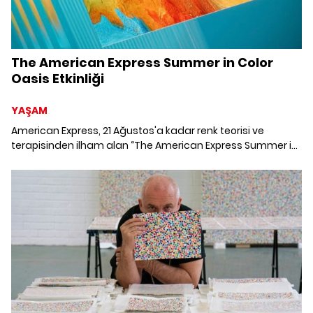
The American Express Summer in Color
Oasis Etkinliği
YAŞAM
American Express, 21 Ağustos'a kadar renk teorisi ve
terapisinden ilham alan “The American Express Summer in
Color Oasis” etkinliğini, Mandarin Oriental Bodrum içinde yer
alan Lucca Beach'te kart sahiplerine ve American Express
ağında yer alan partner bankaların kart üyelerine sunuyor.