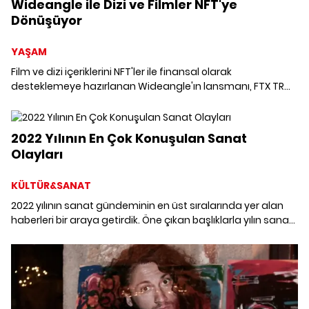
Wideangle ile Dizi ve Filmler NFT'ye
Dönüşüyor
YAŞAM
Film ve dizi içeriklerini NFT'ler ile finansal olarak
desteklemeye hazırlanan Wideangle'ın lansmanı, FTX TR
sponsorluğunda Six Senses Kocataş Mansions'ta
gerçekleşti.
2022 Yılının En Çok Konuşulan Sanat
Olayları
KÜLTÜR&SANAT
2022 yılının sanat gündeminin en üst sıralarında yer alan
haberleri bir araya getirdik. Öne çıkan başlıklarla yılın sanat
olaylarına panoramik bakış atmaya ne dersiniz?