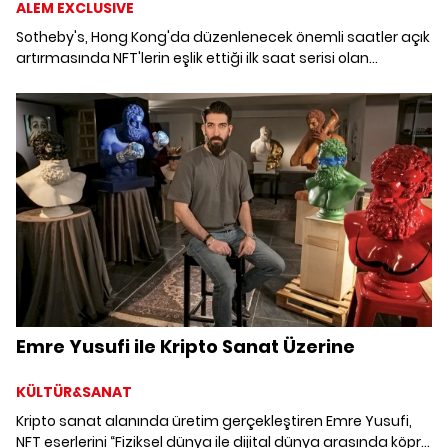
ALEM EXCLUSIVE
Sotheby's, Hong Kong'da düzenlenecek önemli saatler açık
artırmasında NFT'lerin eşlik ettiği ilk saat serisi olan
SPYMASTER'dan olağanüstü parçalar sunuyor.
Emre Yusufi ile Kripto Sanat Üzerine
KÜLTÜR&SANAT
Kripto sanat alanında üretim gerçekleştiren Emre Yusufi,
NFT eserlerini “Fiziksel dünya ile dijital dünya arasında köprü