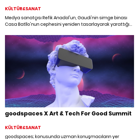
KÜLTÜR&SANAT
Medya sanatçısı Refik Anadol'un, Gaudi'nin simge binası
Casa Batllo'nun cephesini yeniden tasarlayarak yarattığı
“Casa Batllo: Yaşayan Mimari” adlı dinamik NFT eseri
Christie's müzayedesine çıkıyor.
goodspaces X Art & Tech For Good Summit
KÜLTÜR&SANAT
goodspaces; konusunda uzman konuşmacıların yer