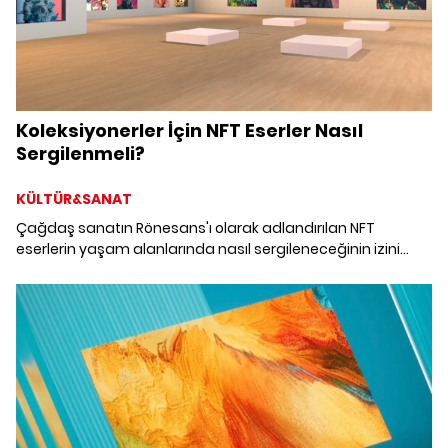
Koleksiyonerler İçin NFT Eserler Nasıl
Sergilenmeli?
KÜLTÜR&SANAT
Çağdaş sanatın Rönesans'ı olarak adlandırılan NFT
eserlerin yaşam alanlarında nasıl sergileneceğinin izini
sürüyoruz. DECOL ekibinden Balkan Karışman, Omnea
yöneticilerinden Cihan Çankaya ve Kalyon Kültür'ün
direktörü Irmak & Ceren Arkman ile NFT eserlerin yaşam
alanlarında sergilenmesi üzerine merak edilenleri konuştuk.