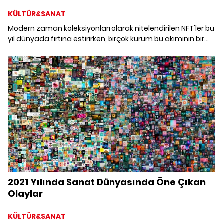
KÜLTÜR&SANAT
Modern zaman koleksiyonları olarak nitelendirilen NFT'ler bu
yıl dünyada fırtına estirirken, birçok kurum bu akımının bir
parçası olarak dijital dünyaya adım attı. Bu akıma kapılan
en son kurum ise ABD merkezli The Recording Academy
tarafından verilen Grammy Ödülleri oldu.
2021 Yılında Sanat Dünyasında Öne Çıkan
Olaylar
KÜLTÜR&SANAT