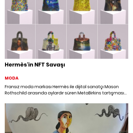
Hermès'in NFT Savaşı
MODA
Fransız moda markası Hermès ile dijital sanatçı Mason
Rothschild arasında aylardır süren MetaBirkins tartışması
giderek büyüyor. Hermès'in Birkin model çantadan ilhamla
yarattığı MetaBirkins nedeniyle Mason Rothschild'a açtığı
dava, NFT ve metaverse'ün kaderini belirleyebilir.