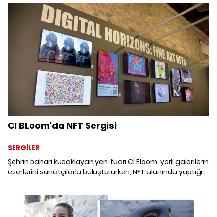
CI BLoom'da NFT Sergisi
SERGİLER
Şehrin baharı kucaklayan yeni fuarı CI Bloom, yerli galerilerin
eserlerini sanatçılarla buluştururken, NFT alanında yaptığı
sergi ve konferans serisiyle sanatseverleri çağdaş sanatla
buluşturuyor. CI Bloom'un “Digital Horizons: The New State
of The Art NFT” adlı seçkisini sanatçı Hande Şekerciler'den
dinliyoruz.