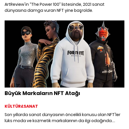
ArtReview'in “The Power 100” listesinde, 2021 sanat
dünyasına damga vuran NFT yine başrolde.
Büyük Markaların NFT Atağı
KÜLTÜR&SANAT
Son yıllarda sanat dünyasının öncelikli konusu olan NFT'ler
lüks moda ve kozmetik markalarının da ilgi odağında.
Büyük markaların ürettiği NFT'leri mercek altına alıyoruz.