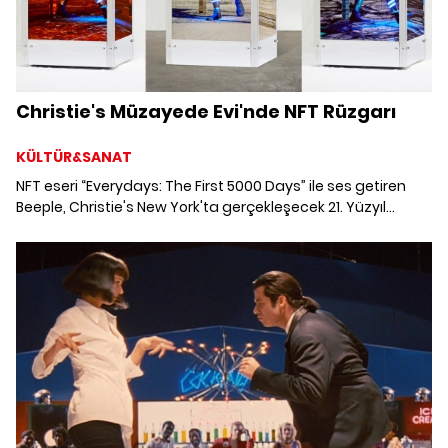
Christie's Müzayede Evi'nde NFT Rüzgarı
KÜLTÜR&SANAT
NFT eseri “Everydays: The First 5000 Days” ile ses getiren
Beeple, Christie's New York'ta gerçekleşecek 21. Yüzyıl
Çağdaş Sanat açık artırmasında hem fiziksel hem de
dijital dünyayı bir araya getirdiği “HUMAN ONE” heykeliyle yer
alıyor.