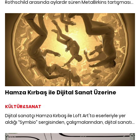
Rothschild arasında aylardır süren MetaBirkins tartışması
giderek büyüyor. Hermès'in Birkin model çantadan ilhamla
yarattığı MetaBirkins nedeniyle Mason Rothschild'a açtığı
dava, NFT ve metaverse'ün kaderini belirleyebilir.
Hamza Kırbaş ile Dijital Sanat Üzerine
KÜLTÜR&SANAT
Dijital sanatçı Hamza Kırbaş ile Loft Art'ta eserleriyle yer
aldığı “Symbio” sergisinden, çalışmalarından, dijital sanatın
gelişiminden ve NFT sanat eserlerinden bahsettik.