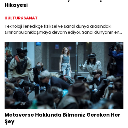
Hikayesi
KÜLTÜR&SANAT
Teknoloji ilerledikçe fiziksel ve sanal dünya arasındaki
sınırlar bulanıklaşmaya devam ediyor. Sanal dünyanın en
büyük isimlerinden ve bugünkü sosyal medya devriminin
en önemli temsilcilerinden Facebook, Meta ismiyle yeniden
markalaşıyor. Peki, moda ve sanat gibi büyük endüstriler,
sanal dünyadaki genişlemeye nasıl adapte oluyor?
Metaverse Hakkında Bilmeniz Gereken Her
Şey