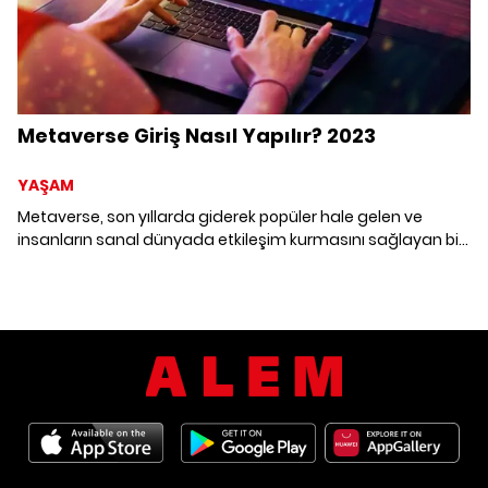
Metaverse Giriş Nasıl Yapılır? 2023
YAŞAM
Metaverse, son yıllarda giderek popüler hale gelen ve
insanların sanal dünyada etkileşim kurmasını sağlayan bir
teknolojidir. Metaverse, sanal dünya üzerinde üretilen
birçok oyun, etkinlik, eğitim ve iş alanı gibi farklı amaçlar için
kullanılmaktadır. Metaverse giriş yapmak isteyenler için
adım adım bir rehber sunuyoruz.