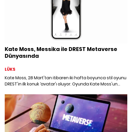
Kate Moss, Messika ile DREST Metaverse
Dünyasında
LÜKS
Kate Moss, 28 Mart'tan itibaren iki hafta boyunca stil oyunu
DREST'in ilk konuk ‘avatar'ı oluyor. Oyunda Kate Moss'un
görünümüne, Valérie Messika ile Moss'un birlikte
tasarladıkları mücevherler eşlik ediyor.