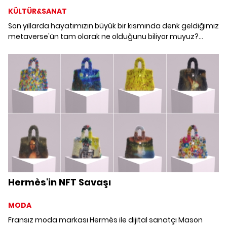
KÜLTÜR&SANAT
Son yıllarda hayatımızın büyük bir kısmında denk geldiğimiz
metaverse'ün tam olarak ne olduğunu biliyor muyuz?
Metaverse nedir, nasıl ortaya çıktı, hangi alanları etkisi
altına aldı, geleceğe dair ne anlatıyor; metaverse hakkında
bilmeniz gereken her şeyi derinlemesine inceliyoruz.
Hermès'in NFT Savaşı
MODA
Fransız moda markası Hermès ile dijital sanatçı Mason