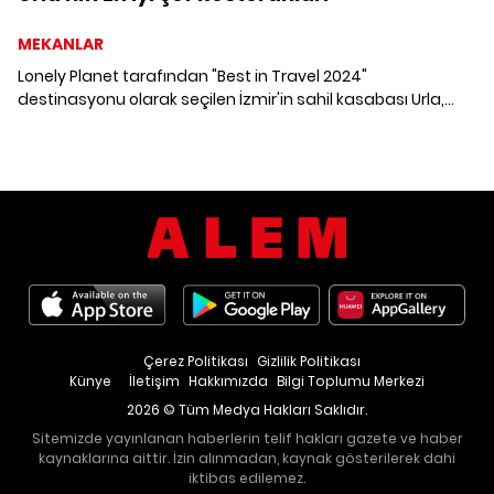
MEKANLAR
Lonely Planet tarafından "Best in Travel 2024"
destinasyonu olarak seçilen İzmir'in sahil kasabası Urla,
uğruna seyahat etmeye değer lezzetlerle dolu. Michelin ve
Gault&Millau gibi dünyanın en prestijli rehberlerinin de es
geçmediği Urla'nın adından övgüyle söz edilen beş şef
restoranını radarımıza aldık.
Çerez Politikası
Gizlilik Politikası
Künye
İletişim
Hakkımızda
Bilgi Toplumu Merkezi
2026 © Tüm Medya Hakları Saklıdır.
Sitemizde yayınlanan haberlerin telif hakları gazete ve haber
kaynaklarına aittir. İzin alınmadan, kaynak gösterilerek dahi
iktibas edilemez.