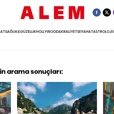
NAT
SAĞLIK&GÜZELLİK
HOLLYWOOD&KRALİYET
SEYAHAT
ASTROLOJİ
için arama sonuçları: