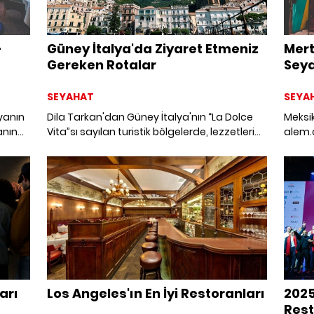
-
Güney İtalya'da Ziyaret Etmeniz
Mert
Gereken Rotalar
Seya
SEYAHAT
SEYA
yanın
Dila Tarkan'dan Güney İtalya'nın “La Dolce
Meksi
anın
Vita”sı sayılan turistik bölgelerde, lezzetlerini
alem.
 yemek
denemeniz gereken restoranlar ve ziyaret
anın
etmeniz gereken rotalar.
uz
arı
Los Angeles'ın En İyi Restoranları
2025
Rest