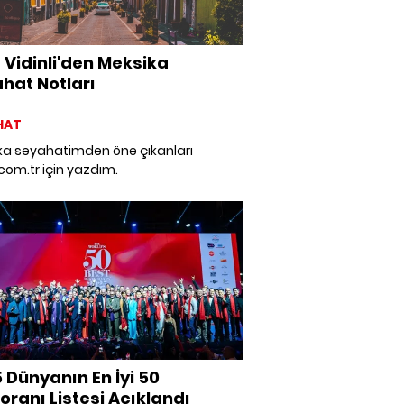
 Vidinli'den Meksika
hat Notları
HAT
ka seyahatimden öne çıkanları
com.tr için yazdım.
 Dünyanın En İyi 50
oranı Listesi Açıklandı