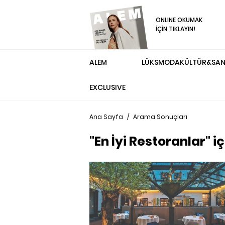
ONLINE OKUMAK
İÇİN TIKLAYIN!
ALEM
LÜKS
MODA
KÜLTÜR&SA
EXCLUSIVE
Ana Sayfa
/
Arama Sonuçları
"En İyi Restoranlar" 