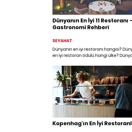
Dünyanın En İyi 11 Restoranı 
Gastronomi Rehberi
SEYAHAT
Dünyanın en iyi restoranı hangisi? Dün
en iyi restoran ödülü hangi ülke? Düny
en büyük restoranı nerede? En pahalı
nerede? New York'tan Bangkok'a düny
en iyi restaurantlarını araştırdık. Yolun
hangisine düşerse...
Kopenhag'ın En İyi Restoranl