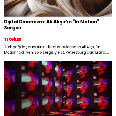
Dijital Dinamizm: Ali Alışır'ın “In Motion”
Sergisi
SERGİLER
Türk çağdaş sanatının dijital öncülerinden Ali Alışır, “In
Motion” adlı yeni solo sergisiyle St. Petersburg'daki Erarta
Çağdaş Sanat Müzesi'nde sanatseverlerle buluşuyor. 10
Kasım'a kadar açık olacak sergi, Alışır'ın 2024 yapıtları ile
önceki çalışmalarını bir araya getirerek hareket ve
durağanlık temaları üzerinden özgün bir sanat deneyimi
sunuyor.