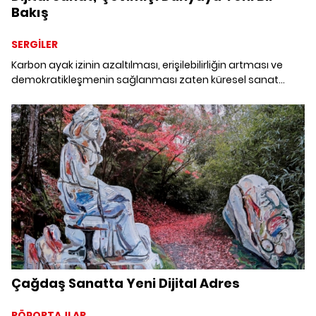
Bakış
SERGİLER
Karbon ayak izinin azaltılması, erişilebilirliğin artması ve
demokratikleşmenin sağlanması zaten küresel sanat
dünyasının çoktandır gündemindeydi. Louvre ve Orsay
başta olmak üzere pek çok müzenin koleksiyonlarını online
olarak sanatseverlerle buluşturduğu karantina günlerinde
Türkiye'de dijital sergileri konuşmak ne kadar anlamlı peki?
Çağdaş Sanatta Yeni Dijital Adres
RÖPORTAJLAR