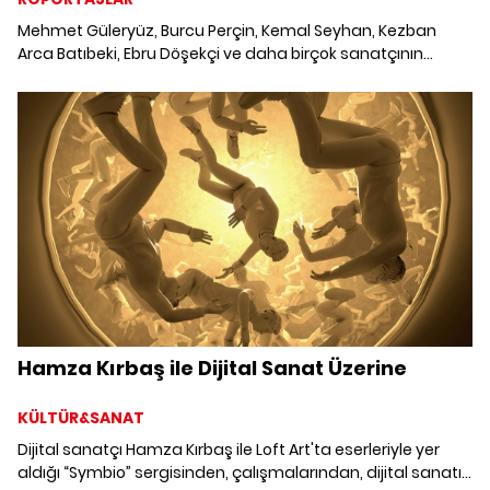
Mehmet Güleryüz, Burcu Perçin, Kemal Seyhan, Kezban
Arca Batıbeki, Ebru Döşekçi ve daha birçok sanatçının
eserini bir araya getiren çevrim içi platform Gallery MAS'ı
kurucuları Moris Sabaner, Albert Nahmiyas ve Sabiha
Kurtulmuş'tan dinledik.
Hamza Kırbaş ile Dijital Sanat Üzerine
KÜLTÜR&SANAT
Dijital sanatçı Hamza Kırbaş ile Loft Art'ta eserleriyle yer
aldığı “Symbio” sergisinden, çalışmalarından, dijital sanatın