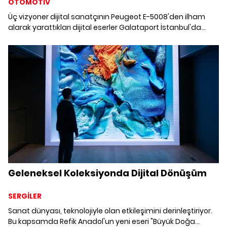
OTOMOTİV
Üç vizyoner dijital sanatçının Peugeot E-5008'den ilham
alarak yarattıkları dijital eserler Galataport İstanbul'da
etkileyici bir video mapping gösterisiyle sanatseverlerle
buluştu.
Geleneksel Koleksiyonda Dijital Dönüşüm
SERGİLER
Sanat dünyası, teknolojiyle olan etkileşimini derinleştiriyor.
Bu kapsamda Refik Anadol'un yeni eseri "Büyük Doğa