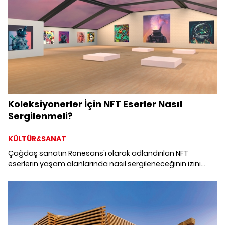
Koleksiyonerler İçin NFT Eserler Nasıl
Sergilenmeli?
KÜLTÜR&SANAT
Çağdaş sanatın Rönesans'ı olarak adlandırılan NFT
eserlerin yaşam alanlarında nasıl sergileneceğinin izini
sürüyoruz. DECOL ekibinden Balkan Karışman, Omnea
yöneticilerinden Cihan Çankaya ve Kalyon Kültür'ün
direktörü Irmak & Ceren Arkman ile NFT eserlerin yaşam
alanlarında sergilenmesi üzerine merak edilenleri konuştuk.