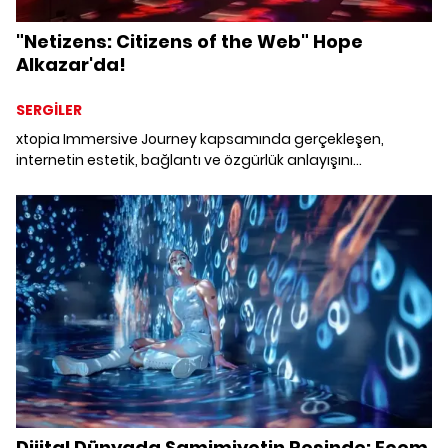
"Netizens: Citizens of the Web" Hope
Alkazar'da!
SERGİLER
xtopia Immersive Journey kapsamında gerçekleşen,
internetin estetik, bağlantı ve özgürlük anlayışını
sorgulamak isteyenleri bir araya getiren "Netizens: Citizens
of the Web" deneyimi, 15 Mart'a kadar Hope Alkazar Ana
Salon'da.
Dijital Dünyada Samimiyetin Peşinde: Ecem