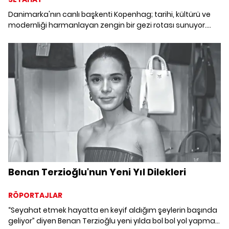
Danimarka'nın canlı başkenti Kopenhag; tarihi, kültürü ve
modernliği harmanlayan zengin bir gezi rotası sunuyor.
Yaz için farklı bir destinasyon düşleyenlere Benan Terzioğlu
Kopenhag'daki favori duraklarını bildiriyor.
Benan Terzioğlu'nun Yeni Yıl Dilekleri
RÖPORTAJLAR
“Seyahat etmek hayatta en keyif aldığım şeylerin başında
geliyor” diyen Benan Terzioğlu yeni yılda bol bol yol yapmayı