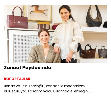
diliyor ve yılbaşı ruhuna pullar ve payetlerle giriyor.
Zanaat Paydasında
RÖPORTAJLAR
Benan ve Esin Terzioğlu, zanaat ile modernizmi
buluşturuyor. Tasarım yolculuklarında el emeğini,
malzemenin doğallığını ve çağdaş üretim anlayışını bir
arada ele alırken aile bağlarında miras kavramını
kültürlerine adapte ediyor