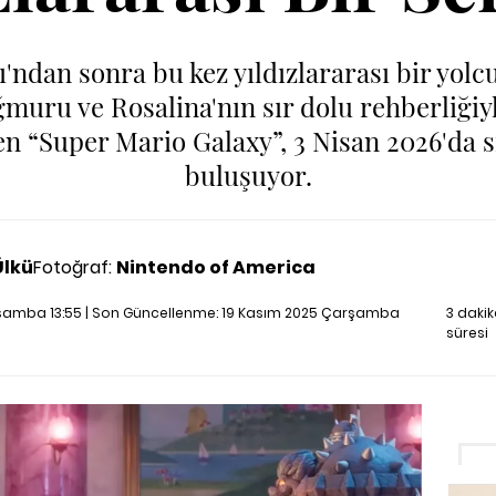
'ndan sonra bu kez yıldızlararası bir yolc
ğmuru ve Rosalina'nın sır dolu rehberliğiy
n “Super Mario Galaxy”, 3 Nisan 2026'da s
buluşuyor.
Ülkü
Fotoğraf:
Nintendo of America
şamba 13:55 | Son Güncellenme:
19 Kasım 2025 Çarşamba
3 daki
süresi