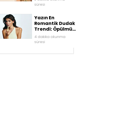
süresi
Yazın En
Romantik Dudak
Trendi: Öpülmüş
Dudaklar
4 dakika okunma
süresi