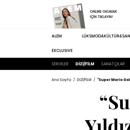
ONLINE OKUMAK
İÇİN TIKLAYIN!
ALEM
LÜKS
MODA
KÜLTÜR&SA
EXCLUSIVE
SERGİLER
DİZİ/FİLM
SANATÇILAR
Ana Sayfa
/
DİZİ/FİLM
/
“Super Mario Gal
“Su
Yıldı