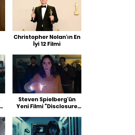
Christopher Nolan'ın En
İyi 12 Filmi
i
n
Steven Spielberg'ün
Yeni Filmi “Disclosure
ar
Day” Hakkında Her Şey