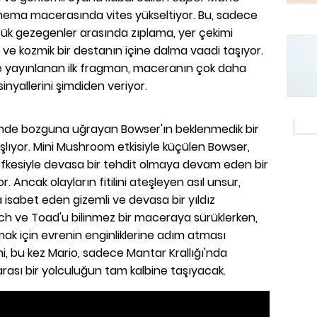
inema macerasında vites yükseltiyor. Bu, sadece
çük gezegenler arasında zıplama, yer çekimi
e kozmik bir destanın içine dalma vaadi taşıyor.
ve yayınlanan ilk fragman, maceranın çok daha
inyallerini şimdiden veriyor.
filmde bozguna uğrayan Bowser'ın beklenmedik bir
şlıyor. Mini Mushroom etkisiyle küçülen Bowser,
öfkesiyle devasa bir tehdit olmaya devam eden bir
r. Ancak olayların fitilini ateşleyen asıl unsur,
isabet eden gizemli ve devasa bir yıldız
ch ve Toad'u bilinmez bir maceraya sürüklerken,
mak için evrenin enginliklerine adım atması
ni, bu kez Mario, sadece Mantar Krallığı'nda
rarası bir yolculuğun tam kalbine taşıyacak.