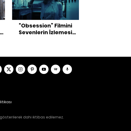
“Obsession” Filmini
Sevenlerin İzlemesi
Gereken Yapımlar
litikası
gösterilerek dahi iktibas edilemez.