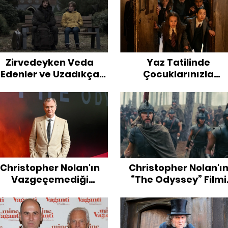
Zirvedeyken Veda
Yaz Tatilinde
Edenler ve Uzadıkça
Çocuklarınızla
Etkisini Kaybeden
İzleyebileceğiniz En İy
Diziler
Filmler
Christopher Nolan'ın
Christopher Nolan'ı
Vazgeçemediği
“The Odyssey” Filmi
yuncular: Aynı Yüzler,
Hakkında Tüm Detayl
Yeni Labirentler