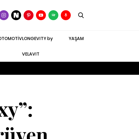
OTOMOTİV
LONGEVITY by
YAŞAM
VELAVIT
xy”:
erüven