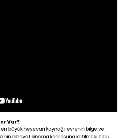
er Var?
n en büyük heyecan kaynağı, evrenin bilge ve
a'nın nihayet sinema kadrosuna katılması oldu.