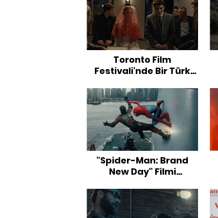
Toronto Film
Festivali'nde Bir Türk
Filmi: “Cinlerin Düğünü”
"Spider-Man: Brand
New Day" Filmi
Hakkında Merak
O
Edilenler