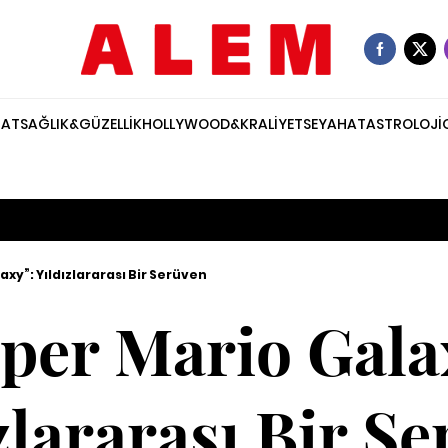
NAT
SAĞLIK&GÜZELLİK
HOLLYWOOD&KRALİYET
SEYAHAT
ASTROLOJİ
axy”: Yıldızlararası Bir Serüven
per Mario Gala
zlararası Bir S