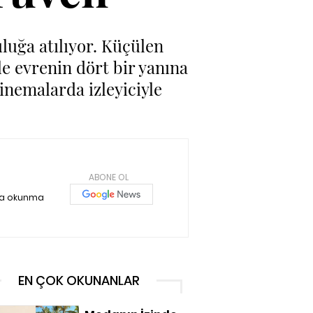
uluğa atılıyor. Küçülen
le evrenin dört bir yanına
inemalarda izleyiciyle
ABONE OL
ka okunma
EN ÇOK OKUNANLAR