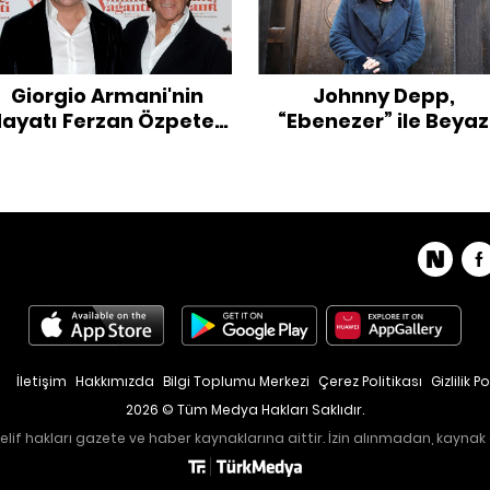
Giorgio Armani'nin
Johnny Depp,
ayatı Ferzan Özpetek
“Ebenezer” ile Beyaz
İmzasıyla Dizi Oluyor
Perdeye Dönüyor
İletişim
Hakkımızda
Bilgi Toplumu Merkezi
Çerez Politikası
Gizlilik Po
2026 © Tüm Medya Hakları Saklıdır.
lif hakları gazete ve haber kaynaklarına aittir. İzin alınmadan, kaynak 