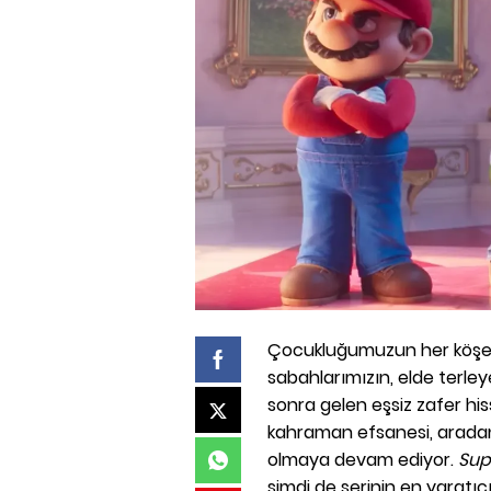
Çocukluğumuzun her köşesin
sabahlarımızın, elde terle
sonra gelen eşsiz zafer his
kahraman efsanesi, aradan 
olmaya devam ediyor.
Sup
şimdi de serinin en yaratı