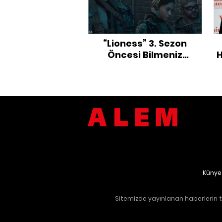
“Lioness” 3. Sezon
Öncesi Bilmeniz
H
Gereken Her Şey
Künye
Sitemizde yayınlanan haberlerin te