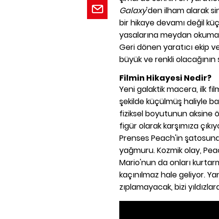
Galaxy
'den ilham alarak s
bir hikaye devamı değil kü
yasalarına meydan okuma v
Geri dönen yaratıcı ekip 
büyük ve renkli olacağının s
Filmin Hikayesi Nedir?
Yeni galaktik macera, ilk 
şekilde küçülmüş haliyle ba
fiziksel boyutunun aksine 
figür olarak karşımıza çıkıyo
Prenses Peach'in şatosuna 
yağmuru. Kozmik olay, Pea
Mario'nun da onları kurtar
kaçınılmaz hale geliyor. Ya
zıplamayacak, bizi yıldızla