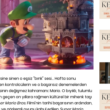
e sinen o eşsiz "bınk" sesi... Hafta sonu
yen kontrolcülerin ve o başarısız denemelerden
sinin değişmez kahramanı: Mario. O bıyıklı, tulumlu
geçen on yıllara rağmen kültürel bir mihenk taşı
er Mario Bros.
Filmi'nin tarihi başarısının ardından,
cı ve görkemli oyunu kabul edilen
Super Mario