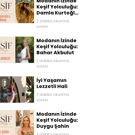
Modanın İzinde
Keşif Yolculuğu:
Damla Kurtoğlu
Akgönenç
2 dakika okunma
süresi
Modanın İzinde
Keşif Yolculuğu:
Bahar Akbulut
3 dakika okunma
süresi
İyi Yaşamın
Lezzetli Hali
2 dakika okunma
süresi
Modanın İzinde
Keşif Yolculuğu:
Duygu Şahin
3 dakika okunma