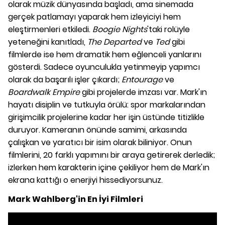
olarak müzik dünyasında başladı, ama sinemada
gerçek patlamayı yaparak hem izleyiciyi hem
eleştirmenleri etkiledi.
Boogie Nights
'taki rolüyle
yeteneğini kanıtladı,
The Departed
ve
Ted
gibi
filmlerde ise hem dramatik hem eğlenceli yanlarını
gösterdi. Sadece oyunculukla yetinmeyip yapımcı
olarak da başarılı işler çıkardı;
Entourage
ve
Boardwalk Empire
gibi projelerde imzası var. Mark'ın
hayatı disiplin ve tutkuyla örülü: spor markalarından
girişimcilik projelerine kadar her işin üstünde titizlikle
duruyor. Kameranın önünde samimi, arkasında
çalışkan ve yaratıcı bir isim olarak biliniyor. Onun
filmlerini, 20 farklı yapımını bir araya getirerek derledik;
izlerken hem karakterin içine çekiliyor hem de Mark'ın
ekrana kattığı o enerjiyi hissediyorsunuz.
Mark Wahlberg'in En İyi Filmleri