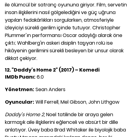
ile ölümcül bir satranç oyununa giriyor. Film, servetin
insan ilişkilerini nasıl gölgelediğini ve güç uğruna
yapılan fedakârlıkları sorgularken, atmosferiyle
izleyiciyi sürekli gerilim içinde tutuyor. Christopher
Plummer'ın performansı Oscar adaylığı alarak öne
çıktı; Wahlberg'in askeri disiplin taşıyan rolü ise
hikâyenin gerilimini sürekli besleyen bir unsur olarak
dikkat çekiyor.
12. "Daddy's Home 2" (2017) – Komedi
IMDb Puanı:
6.0
Yönetmen:
Sean Anders
Oyuncular:
Will Ferrell, Mel Gibson, John Lithgow
Daddy's Home 2
, Noel tatilinde bir araya gelen
karmaşık aile ilişkilerini eğlenceli ve absürt bir dille
anlatıyor. Üvey baba Brad Whitaker ile biyolojik baba