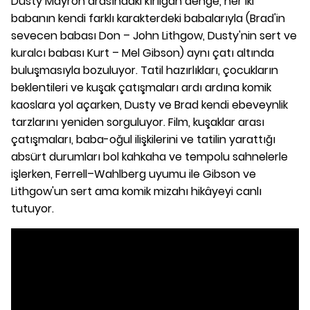
Dusty Mayron arasındaki kırılgan denge, her iki
babanın kendi farklı karakterdeki babalarıyla (Brad'in
sevecen babası Don – John Lithgow, Dusty'nin sert ve
kuralcı babası Kurt – Mel Gibson) aynı çatı altında
buluşmasıyla bozuluyor. Tatil hazırlıkları, çocukların
beklentileri ve kuşak çatışmaları ardı ardına komik
kaoslara yol açarken, Dusty ve Brad kendi ebeveynlik
tarzlarını yeniden sorguluyor. Film, kuşaklar arası
çatışmaları, baba-oğul ilişkilerini ve tatilin yarattığı
absürt durumları bol kahkaha ve tempolu sahnelerle
işlerken, Ferrell–Wahlberg uyumu ile Gibson ve
Lithgow'un sert ama komik mizahı hikâyeyi canlı
tutuyor.