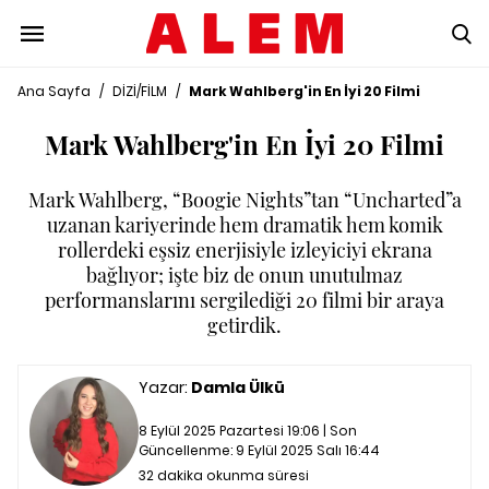
Ana Sayfa
/
DİZİ/FİLM
/
Mark Wahlberg'in En İyi 20 Filmi
Mark Wahlberg'in En İyi 20 Filmi
Mark Wahlberg, “Boogie Nights”tan “Uncharted”a
uzanan kariyerinde hem dramatik hem komik
rollerdeki eşsiz enerjisiyle izleyiciyi ekrana
bağlıyor; işte biz de onun unutulmaz
performanslarını sergilediği 20 filmi bir araya
getirdik.
Yazar:
Damla Ülkü
8 Eylül 2025 Pazartesi 19:06 | Son
Güncellenme:
9 Eylül 2025 Salı 16:44
32 dakika okunma süresi