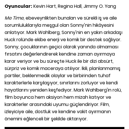
Oyuncular:
Kevin Hart, Regina Hall, Jimmy O. Yang
Me Time
, ebeveynlikten bunalan ve sürekli iş ve aile
sorumluluklarıyla meşgul olan Sonny'nin hikâyesini
anlatıyor. Mark Wahlberg, Sonny'nin en yakın arkadaşı
Huck rolünde ekibe enerji ve komik bir destek sağlıyor.
Sonny, çocuklarının geçici olarak yanında olmaması
fırsatını değerlendirerek kendine zaman ayırmaya
karar veriyor ve bu süreçte Huck ile bir dizi absürt,
sürpriz ve komik maceraya atılıyor. İkili, planlanmamış
partiler, beklenmedik olaylar ve birbirinden tuhaf
karakterlerle karşılaşıyor, sınırlarını zorluyor ve kendi
hayatlarını yeniden keşfediyor. Mark Wahlberg'in rolü,
film boyunca hem aksiyon hem mizah katıyor ve
karakterler arasındaki uyumu güçlendiriyor. Film,
izleyiciye aile, dostluk ve kendine vakit ayırmanın
önemini eğlenceli bir şekilde aktarıyor.