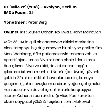
10. "Mile 22" (2018) – Aksiyon, Gerilim
IMDb Puanı:
6.1
Yönetmen:
Peter Berg
Oyuncular:
Lauren Cohan, Iko Uwais, John Malkovich
Mile 22
, CIA'in gizli bir operasyon ekibini merkezine
alan, tempoyu hiç düşürmeyen bir aksiyon gerilim filmi.
Mark Wahlberg, öfke patlamalarıyla tanınan zeki ve
agresif ajan James Silva rolünde ekibin lideri olarak
öne çıkıyor. Silva ve ekibi, devlet sırlarını açığa
çıkarmak isteyen muhbir Li Noor'u (Iko Uwais) güvenli
şekilde 22 mil uzaklıktaki havaalanına ulaştırmaya
çalışırken, şehir savaşlarını andıran yoğun çatışmalar,
hain pusular ve devlet içi entrikalarla karşılaşıyor.
Lauren Cohan'ın canlandırdığı Alice Kerr karakteri
ekibin duygusal yükünü taşırken, John Malkovich