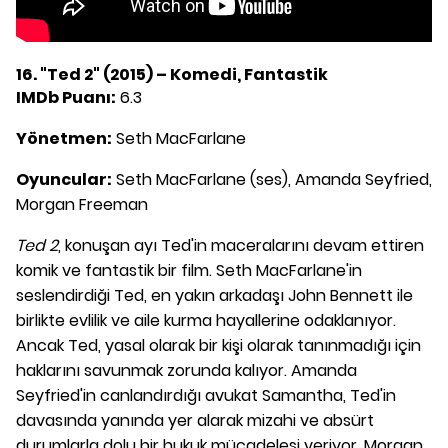
16. "Ted 2" (2015) – Komedi, Fantastik
IMDb Puanı:
6.3
Yönetmen:
Seth MacFarlane
Oyuncular:
Seth MacFarlane (ses), Amanda Seyfried,
Morgan Freeman
Ted 2
, konuşan ayı Ted'in maceralarını devam ettiren
komik ve fantastik bir film. Seth MacFarlane'in
seslendirdiği Ted, en yakın arkadaşı John Bennett ile
birlikte evlilik ve aile kurma hayallerine odaklanıyor.
Ancak Ted, yasal olarak bir kişi olarak tanınmadığı için
haklarını savunmak zorunda kalıyor. Amanda
Seyfried'in canlandırdığı avukat Samantha, Ted'in
davasında yanında yer alarak mizahi ve absürt
durumlarla dolu bir hukuk mücadelesi veriyor. Morgan