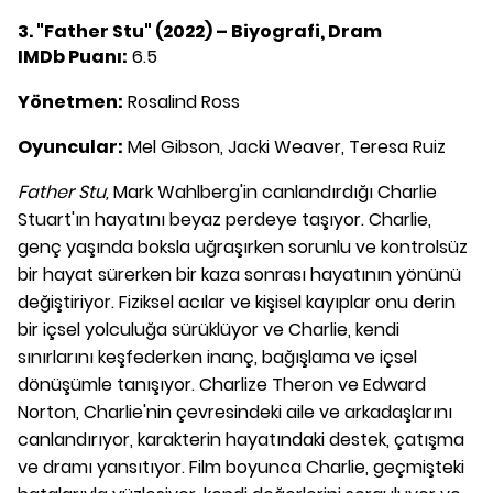
3. "Father Stu" (2022) – Biyografi, Dram
IMDb Puanı:
6.5
Yönetmen:
Rosalind Ross
Oyuncular:
Mel Gibson, Jacki Weaver, Teresa Ruiz
Father Stu
,
Mark Wahlberg'in canlandırdığı Charlie
Stuart'ın hayatını beyaz perdeye taşıyor. Charlie,
genç yaşında boksla uğraşırken sorunlu ve kontrolsüz
bir hayat sürerken bir kaza sonrası hayatının yönünü
değiştiriyor. Fiziksel acılar ve kişisel kayıplar onu derin
bir içsel yolculuğa sürüklüyor ve Charlie, kendi
sınırlarını keşfederken inanç, bağışlama ve içsel
dönüşümle tanışıyor. Charlize Theron ve Edward
Norton, Charlie'nin çevresindeki aile ve arkadaşlarını
canlandırıyor, karakterin hayatındaki destek, çatışma
ve dramı yansıtıyor. Film boyunca Charlie, geçmişteki