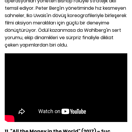
operasyonları yöneten Bishop rolüyle stratejik aklı
temsil ediyor. Peter Berg'in yönetiminde hız kesmeyen
sahneler, Iko Uwais'in dövüş koreografileriyle birleşerek
filmi aksiyon meraklıları için güçlü bir deneyime
dönüştürüyor. Ödül kazanmasa da Wahlberg'in sert
yorumu, ekip dinamikleri ve sürpriz finaliyle dikkat
çeken yapımlardan biri oldu.
11. "All the Money in the World" (2017) – Suç,