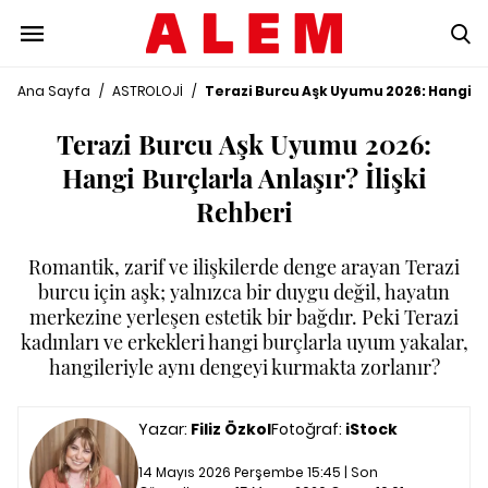
Ana Sayfa
/
ASTROLOJİ
/
Terazi Burcu Aşk Uyumu 2026: Hangi Bur
Terazi Burcu Aşk Uyumu 2026:
Hangi Burçlarla Anlaşır? İlişki
Rehberi
Romantik, zarif ve ilişkilerde denge arayan Terazi
burcu için aşk; yalnızca bir duygu değil, hayatın
merkezine yerleşen estetik bir bağdır. Peki Terazi
kadınları ve erkekleri hangi burçlarla uyum yakalar,
hangileriyle aynı dengeyi kurmakta zorlanır?
Yazar:
Filiz Özkol
Fotoğraf:
iStock
14 Mayıs 2026 Perşembe 15:45 | Son