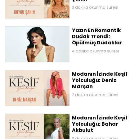
3 dakika okunma süresi
Yazın En Romantik
Dudak Trendi:
Öpülmüş Dudaklar
4 dakika okunma süresi
Modanın İzinde Keşif
Yolculuğu: Deniz
Marşan
2 dakika okunma süresi
Modanın İzinde Keşif
Yolculuğu: Bahar
Akbulut
3 dakika okunma süresi