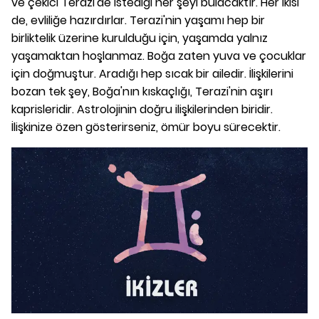
ve çekici Terazi'de istediği her şeyi bulacaktır. Her ikisi
de, evliliğe hazırdırlar. Terazi'nin yaşamı hep bir
birliktelik üzerine kurulduğu için, yaşamda yalnız
yaşamaktan hoşlanmaz. Boğa zaten yuva ve çocuklar
için doğmuştur. Aradığı hep sıcak bir ailedir. İlişkilerini
bozan tek şey, Boğa'nın kıskaçlığı, Terazi'nin aşırı
kaprisleridir. Astrolojinin doğru ilişkilerinden biridir.
İlişkinize özen gösterirseniz, ömür boyu sürecektir.