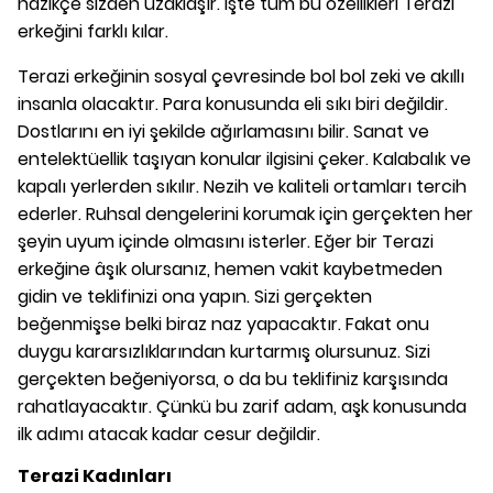
nazikçe sizden uzaklaşır. İşte tüm bu özellikleri Terazi
erkeğini farklı kılar.
Terazi erkeğinin sosyal çevresinde bol bol zeki ve akıllı
insanla olacaktır. Para konusunda eli sıkı biri değildir.
Dostlarını en iyi şekilde ağırlamasını bilir. Sanat ve
entelektüellik taşıyan konular ilgisini çeker. Kalabalık ve
kapalı yerlerden sıkılır. Nezih ve kaliteli ortamları tercih
ederler. Ruhsal dengelerini korumak için gerçekten her
şeyin uyum içinde olmasını isterler. Eğer bir Terazi
erkeğine âşık olursanız, hemen vakit kaybetmeden
gidin ve teklifinizi ona yapın. Sizi gerçekten
beğenmişse belki biraz naz yapacaktır. Fakat onu
duygu kararsızlıklarından kurtarmış olursunuz. Sizi
gerçekten beğeniyorsa, o da bu teklifiniz karşısında
rahatlayacaktır. Çünkü bu zarif adam, aşk konusunda
ilk adımı atacak kadar cesur değildir.
Terazi Kadınları