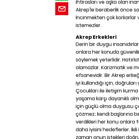
ihtirasları ve aşka olan inan
Akrep'le beraberlik önce sa
İncinmekten çok korkarlar 
istemezler.
Akrep Erkekleri
Derin bir duygu insanıdırlar.
onlara her konuda güvenilir.
söylemek yeterlidir. Hatırla
olamazlar. Karizmatik ve man
efsanevidir. Bir Akrep erk
iyi kullandığı için, doğrular
Çocukları ile iletişim kurm
yaşama karşı dayanıklı olm
için güçlü olma duygusu ço
çözmez; kendi başlarına bı
verdikleri her konu onlara f
daha iyisini hedeflerler. İkil
zaman onun istekleri doğru