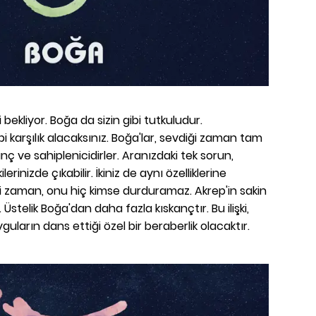
zi bekliyor. Boğa da sizin gibi tutkuludur.
bi karşılık alacaksınız. Boğa'lar, sevdiği zaman tam
nç ve sahiplenicidirler. Aranızdaki tek sorun,
lerinizde çıkabilir. İkiniz de aynı özelliklerine
ği zaman, onu hiç kimse durduramaz. Akrep'in sakin
ır. Üstelik Boğa'dan daha fazla kıskançtır. Bu ilişki,
arın dans ettiği özel bir beraberlik olacaktır.