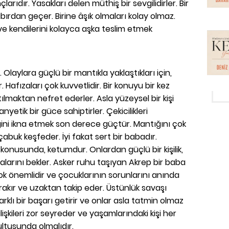
çlarıdır. Yasakları delen müthiş bir sevgilidirler. Bir
bırdan geçer. Birine âşık olmaları kolay olmaz.
ve kendilerini kolayca aşka teslim etmek
 Olaylara güçlü bir mantıkla yaklaştıkları için,
 Hafızaları çok kuvvetlidir. Bir konuyu bir kez
tılmaktan nefret ederler. Asla yüzeysel bir kişi
yetik bir güce sahiptirler. Çekicilikleri
eğini ikna etmek son derece güçtür. Mantığını çok
ı çabuk keşfeder. İyi fakat sert bir babadır.
a konusunda, ketumdur. Onlardan güçlü bir kişilik,
alarını bekler. Asker ruhu taşıyan Akrep bir baba
k önemlidir ve çocuklarının sorunlarını anında
rakır ve uzaktan takip eder. Üstünlük savaşı
arklı bir başarı getirir ve onlar asla tatmin olmaz
i ilişkileri zor seyreder ve yaşamlarındaki kişi her
ltusunda olmalıdır.