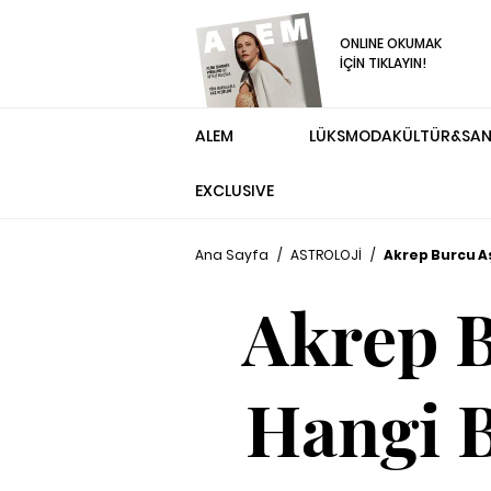
ONLINE OKUMAK
İÇİN TIKLAYIN!
ALEM
LÜKS
MODA
KÜLTÜR&SA
EXCLUSIVE
Ana Sayfa
/
ASTROLOJİ
/
Akrep Burcu Aş
Akrep 
Hangi B