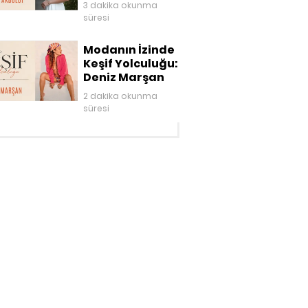
3 dakika okunma
süresi
Modanın İzinde
Keşif Yolculuğu:
Deniz Marşan
2 dakika okunma
süresi