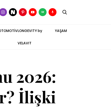
OTOMOTİV
LONGEVITY by
YAŞAM
VELAVIT
u 2026:
? İlişki