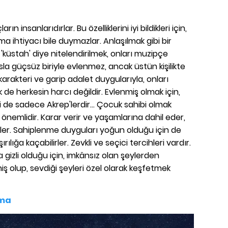
arın insanlarıdırlar. Bu özelliklerini iyi bildikleri için,
pma ihtiyacı bile duymazlar. Anlaşılmak gibi bir
 'küstah' diye nitelendirilmek, onları muzipçe
sla güçsüz biriyle evlenmez, ancak üstün kişilikte
 karakteri ve garip adalet duygularıyla, onları
 de herkesin harcı değildir. Evlenmiş olmak için,
 de sadece Akrep'lerdir... Çocuk sahibi olmak
 önemlidir. Karar verir ve yaşamlarına dahil eder,
ürler. Sahiplenme duyguları yoğun olduğu için de
rılığa kaçabilirler. Zevkli ve seçici tercihleri vardır.
a gizli olduğu için, imkânsız olan şeylerden
eniş olup, sevdiği şeyleri özel olarak keşfetmek
ama