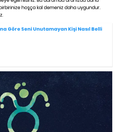
ye eğilimlisiniz. Bu durumda aranızda daha
birbirinize hoşça kal demeniz daha uygundur.
z.
na Göre Seni Unutamayan Kişi Nasıl Belli