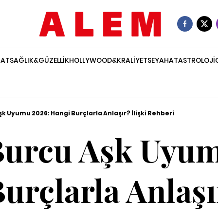
NAT
SAĞLIK&GÜZELLİK
HOLLYWOOD&KRALİYET
SEYAHAT
ASTROLOJİ
k Uyumu 2026: Hangi Burçlarla Anlaşır? İlişki Rehberi
Burcu Aşk Uyum
urçlarla Anlaşır