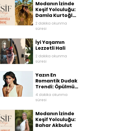
Modanın İzinde
Keşif Yolculuğu:
Damla Kurtoğlu
Akgönenç
2 dakika okunma
süresi
İyi Yaşamın
Lezzetli Hali
2 dakika okunma
süresi
Yazın En
Romantik Dudak
Trendi: Öpülmüş
Dudaklar
4 dakika okunma
süresi
Modanın İzinde
Keşif Yolculuğu:
Bahar Akbulut