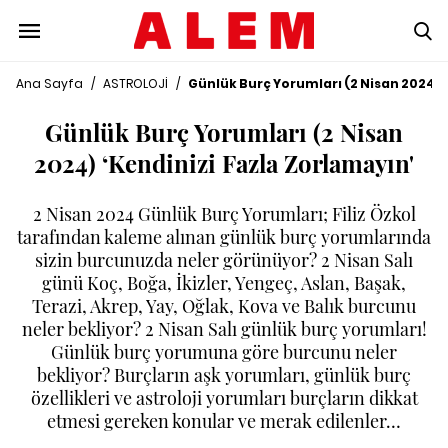
Ana Sayfa
/
ASTROLOJİ
/
Günlük Burç Yorumları (2 Nisan 2024) 
Günlük Burç Yorumları (2 Nisan
2024) ‘Kendinizi Fazla Zorlamayın'
2 Nisan 2024 Günlük Burç Yorumları; Filiz Özkol
tarafından kaleme alınan günlük burç yorumlarında
sizin burcunuzda neler görünüyor? 2 Nisan Salı
günü Koç, Boğa, İkizler, Yengeç, Aslan, Başak,
Terazi, Akrep, Yay, Oğlak, Kova ve Balık burcunu
neler bekliyor? 2 Nisan Salı günlük burç yorumları!
Günlük burç yorumuna göre burcunu neler
bekliyor? Burçların aşk yorumları, günlük burç
özellikleri ve astroloji yorumları burçların dikkat
etmesi gereken konular ve merak edilenler…