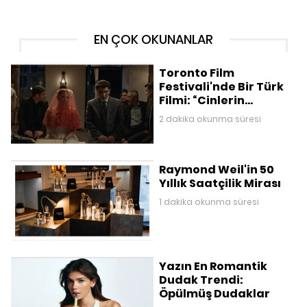
EN ÇOK OKUNANLAR
Toronto Film
Festivali'nde Bir Türk
Filmi: “Cinlerin
Düğünü”
2 dakika okunma süresi
Raymond Weil'in 50
Yıllık Saatçilik Mirası
1 dakika okunma süresi
Yazın En Romantik
Dudak Trendi:
Öpülmüş Dudaklar