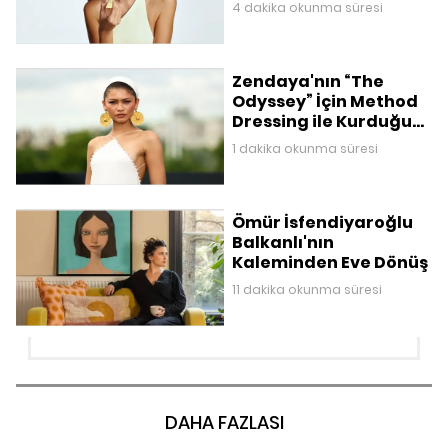
4 dakika okunma süresi
Zendaya'nın “The
Odyssey” İçin Method
Dressing ile Kurduğu
Mitolojik Gardırop
1 dakika okunma süresi
Ömür İsfendiyaroğlu
Balkanlı'nın
Kaleminden Eve Dönüş
11 dakika okunma süresi
DAHA FAZLASI