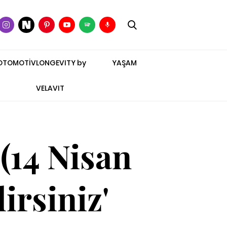
OTOMOTİV
LONGEVITY by
YAŞAM
VELAVIT
(14 Nisan
irsiniz'