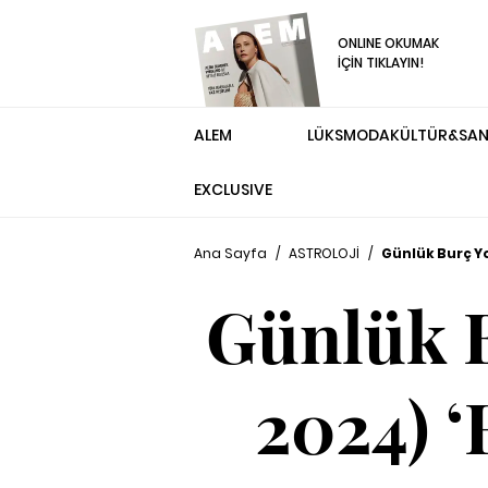
ONLINE OKUMAK
İÇİN TIKLAYIN!
ALEM
LÜKS
MODA
KÜLTÜR&SA
EXCLUSIVE
Ana Sayfa
/
ASTROLOJİ
/
Günlük Burç Yo
Günlük B
2024) ‘