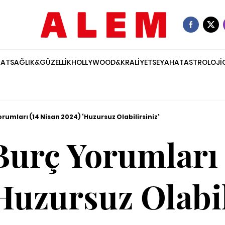
NAT
SAĞLIK&GÜZELLİK
HOLLYWOOD&KRALİYET
SEYAHAT
ASTROLOJİ
rumları (14 Nisan 2024) ‘Huzursuz Olabilirsiniz'
urç Yorumları 
Huzursuz Olabil