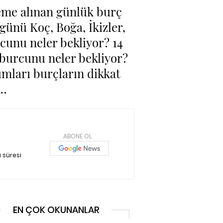
leme alınan günlük burç
ünü Koç, Boğa, İkizler,
rcunu neler bekliyor? 14
burcunu neler bekliyor?
umları burçların dikkat
r…
ABONE OL
 süresi
EN ÇOK OKUNANLAR