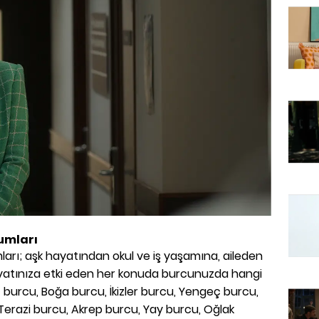
umları
ları; aşk hayatından okul ve iş yaşamına, aileden
yatınıza etki eden her konuda burcunuzda hangi
burcu, Boğa burcu, İkizler burcu, Yengeç burcu,
Terazi burcu, Akrep burcu, Yay burcu, Oğlak