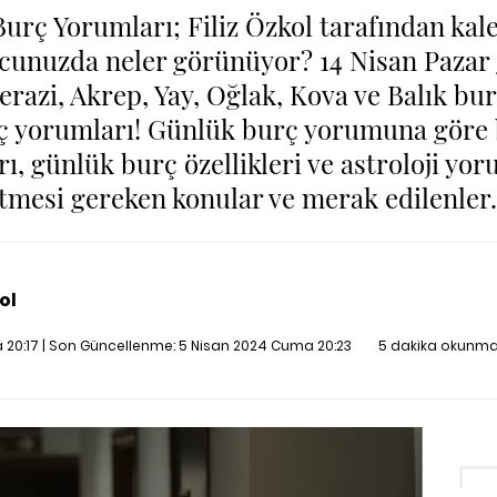
urç Yorumları; Filiz Özkol tarafından ka
cunuzda neler görünüyor? 14 Nisan Pazar g
erazi, Akrep, Yay, Oğlak, Kova ve Balık bu
ç yorumları! Günlük burç yorumuna göre 
ı, günlük burç özellikleri ve astroloji yor
tmesi gereken konular ve merak edilenle
ol
 20:17 | Son Güncellenme:
5 Nisan 2024 Cuma 20:23
5 dakika okunma