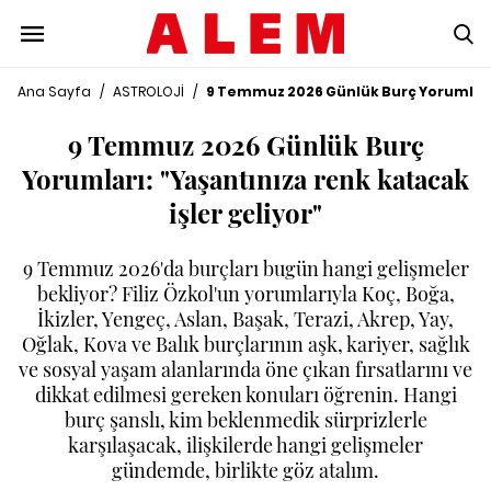
Ana Sayfa
/
ASTROLOJİ
/
9 Temmuz 2026 Günlük Burç Yorumları: 
9 Temmuz 2026 Günlük Burç
Yorumları: "Yaşantınıza renk katacak
işler geliyor"
9 Temmuz 2026'da burçları bugün hangi gelişmeler
bekliyor? Filiz Özkol'un yorumlarıyla Koç, Boğa,
İkizler, Yengeç, Aslan, Başak, Terazi, Akrep, Yay,
Oğlak, Kova ve Balık burçlarının aşk, kariyer, sağlık
ve sosyal yaşam alanlarında öne çıkan fırsatlarını ve
dikkat edilmesi gereken konuları öğrenin. Hangi
burç şanslı, kim beklenmedik sürprizlerle
karşılaşacak, ilişkilerde hangi gelişmeler
gündemde, birlikte göz atalım.