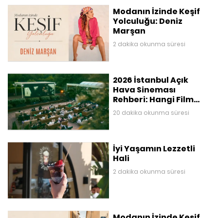
Modanın İzinde Keşif
Yolculuğu: Deniz
Marşan
2 dakika okunma süresi
2026 İstanbul Açık
Hava Sineması
Rehberi: Hangi Film
Nerede Gösteriliyor?
20 dakika okunma süresi
İyi Yaşamın Lezzetli
Hali
2 dakika okunma süresi
Modanın İzinde Keşif