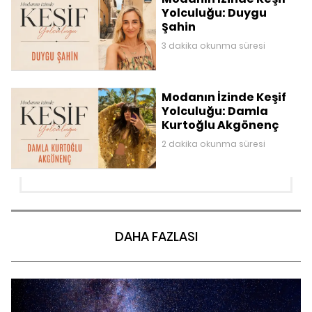
Yolculuğu: Duygu
Şahin
3 dakika okunma süresi
Modanın İzinde Keşif
Yolculuğu: Damla
Kurtoğlu Akgönenç
2 dakika okunma süresi
DAHA FAZLASI