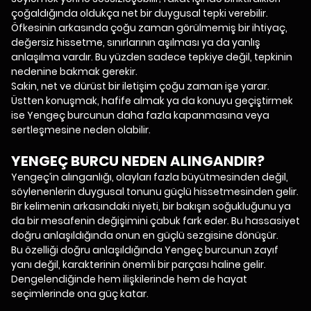
çoğaldığında oldukça net bir duygusal tepki verebilir.
Öfkesinin arkasında çoğu zaman görülmemiş bir ihtiyaç,
değersiz hissetme, sınırlarının aşılması ya da yanlış
anlaşılma vardır. Bu yüzden sadece tepkiye değil, tepkinin
nedenine bakmak gerekir.
Sakin, net ve dürüst bir iletişim çoğu zaman işe yarar.
Üstten konuşmak, hafife almak ya da konuyu geçiştirmek
ise Yengeç burcunun daha fazla kapanmasına veya
sertleşmesine neden olabilir.
YENGEÇ BURCU NEDEN ALINGANDIR?
Yengeç’in alınganlığı, olayları fazla büyütmesinden değil,
söylenenlerin duygusal tonunu güçlü hissetmesinden gelir.
Bir kelimenin arkasındaki niyeti, bir bakışın soğukluğunu ya
da bir mesafenin değişimini çabuk fark eder. Bu hassasiyet
doğru anlaşıldığında onun en güçlü sezgisine dönüşür.
Bu özelliği doğru anlaşıldığında Yengeç burcunun zayıf
yanı değil, karakterinin önemli bir parçası haline gelir.
Dengelendiğinde hem ilişkilerinde hem de hayat
seçimlerinde ona güç katar.