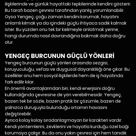
ilişkilerinde ve günlük hayattaki tepkilerinde kendini gösterir.
Bu tarafı bazen çevresi tarafından yanlış yorumlanabilir.
Oysa Yengeç, çoğu zaman kendini korumak, hayatını
anlamlı kılmak ya da içindeki güçlü ihtiyaca sadık kalmak
ister. Bu yüzden onu tek bir kelimeyle anlatmak yerine,
hangi durumda nasıl davrandığına bakmak daha doğru
olur.
YENGEÇ BURCUNUN GÜÇLÜ YÖNLERİ
Yengeç burcunun güçlü yönleri arasında sezgisi,
koruyuculuğu, vefası ve duygusal dayanıklılığı öne çıkar. Bu
özellikler onu hem sosyal ilişkilerde hem de iş hayatında
fark edilir kılar.
En önemli avantajlarından biri, kendi enerjisini doğru
kullandığında çevresine de yön verebilmesidir. Yengeç,
bazen tek bir sözle, bazen pratik bir çözümle, bazen de
yalnızca duruşuyla bulunduğu ortamın havasını
değiştirebilir.
Ayrıca kolay kolay sıradanlaşmayan bir karakteri vardır.
Kendi yöntemlerini, zevklerini ve hayatla kurduğu özel bağı
korumaya çalışır. Bu da onu yakın çevresi için hem tanıdık