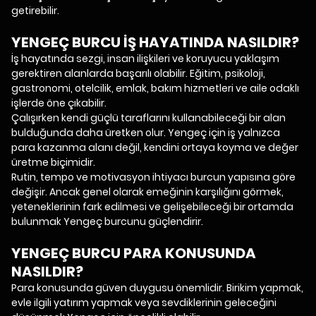
getirebilir.
YENGEÇ BURCU İŞ HAYATINDA NASILDIR?
İş hayatında sezgi, insan ilişkileri ve koruyucu yaklaşım
gerektiren alanlarda başarılı olabilir. Eğitim, psikoloji,
gastronomi, otelcilik, emlak, bakım hizmetleri ve aile odaklı
işlerde öne çıkabilir.
Çalışırken kendi güçlü taraflarını kullanabileceği bir alan
bulduğunda daha üretken olur. Yengeç için iş yalnızca
para kazanma alanı değil, kendini ortaya koyma ve değer
üretme biçimidir.
Rutin, tempo ve motivasyon ihtiyacı burcun yapısına göre
değişir. Ancak genel olarak emeğinin karşılığını görmek,
yeteneklerinin fark edilmesi ve gelişebileceği bir ortamda
bulunmak Yengeç burcunu güçlendirir.
YENGEÇ BURCU PARA KONUSUNDA
NASILDIR?
Para konusunda güven duygusu önemlidir. Birikim yapmak,
evle ilgili yatırım yapmak veya sevdiklerinin geleceğini