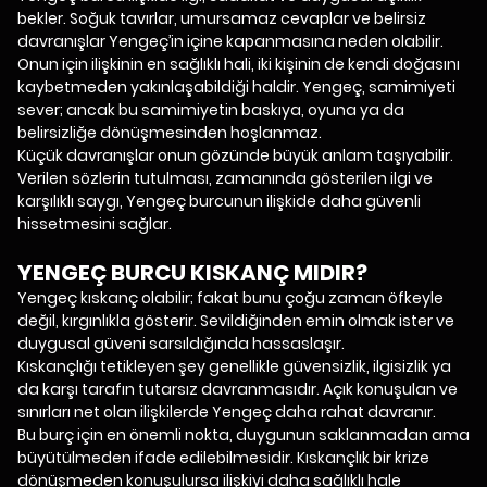
bekler. Soğuk tavırlar, umursamaz cevaplar ve belirsiz
davranışlar Yengeç’in içine kapanmasına neden olabilir.
Onun için ilişkinin en sağlıklı hali, iki kişinin de kendi doğasını
kaybetmeden yakınlaşabildiği haldir. Yengeç, samimiyeti
sever; ancak bu samimiyetin baskıya, oyuna ya da
belirsizliğe dönüşmesinden hoşlanmaz.
Küçük davranışlar onun gözünde büyük anlam taşıyabilir.
Verilen sözlerin tutulması, zamanında gösterilen ilgi ve
karşılıklı saygı, Yengeç burcunun ilişkide daha güvenli
hissetmesini sağlar.
YENGEÇ BURCU KISKANÇ MIDIR?
Yengeç kıskanç olabilir; fakat bunu çoğu zaman öfkeyle
değil, kırgınlıkla gösterir. Sevildiğinden emin olmak ister ve
duygusal güveni sarsıldığında hassaslaşır.
Kıskançlığı tetikleyen şey genellikle güvensizlik, ilgisizlik ya
da karşı tarafın tutarsız davranmasıdır. Açık konuşulan ve
sınırları net olan ilişkilerde Yengeç daha rahat davranır.
Bu burç için en önemli nokta, duygunun saklanmadan ama
büyütülmeden ifade edilebilmesidir. Kıskançlık bir krize
dönüşmeden konuşulursa ilişkiyi daha sağlıklı hale