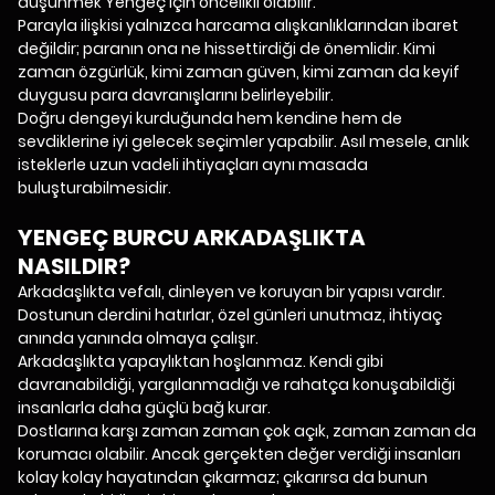
düşünmek Yengeç için öncelikli olabilir.
Parayla ilişkisi yalnızca harcama alışkanlıklarından ibaret
değildir; paranın ona ne hissettirdiği de önemlidir. Kimi
zaman özgürlük, kimi zaman güven, kimi zaman da keyif
duygusu para davranışlarını belirleyebilir.
Doğru dengeyi kurduğunda hem kendine hem de
sevdiklerine iyi gelecek seçimler yapabilir. Asıl mesele, anlık
isteklerle uzun vadeli ihtiyaçları aynı masada
buluşturabilmesidir.
YENGEÇ BURCU ARKADAŞLIKTA
NASILDIR?
Arkadaşlıkta vefalı, dinleyen ve koruyan bir yapısı vardır.
Dostunun derdini hatırlar, özel günleri unutmaz, ihtiyaç
anında yanında olmaya çalışır.
Arkadaşlıkta yapaylıktan hoşlanmaz. Kendi gibi
davranabildiği, yargılanmadığı ve rahatça konuşabildiği
insanlarla daha güçlü bağ kurar.
Dostlarına karşı zaman zaman çok açık, zaman zaman da
korumacı olabilir. Ancak gerçekten değer verdiği insanları
kolay kolay hayatından çıkarmaz; çıkarırsa da bunun