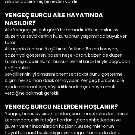
arkasında birikmiş bir neden vardır.
YENGEÇ BURCU AİLE HAYATINDA
NASILDIR?
Aile Yengeç için çok güçlü bir temadır. Kökler, anılar, ev
düzeni ve sevdiklerinin huzuru onun yaşamında büyük yer
tutar.
Aile içinde kendine özgü bir rol üstlenir. Bazen koruyan,
bazen yol gösteren, bazen neşe katan, bazen de düzen
kuran kişi olabilir. Bu rol, burcun temel karakteriyle doğrudan
bağlantılıdır.
Sevdiklerinin iyi olmasını önemser; fakat bunu gösterme
biçimi her zaman klasik olmayabilir. Yengeç burcunu aile
içinde anlamak için, söylediklerinden çok neye emek
verdiğine bakmak gerekir.
YENGEÇ BURCU NELERDEN HOŞLANIR?
Yengeç burcu ev sıcaklığından, samimi sofralardan, deniz
kenarından, eski fotoğraflardan, içten sohbetlerden ve
güven veren insanlardan hoşlanır. Bu seçimler onun
hayattan nasıl beslendiğini ve hangi ortamlarda daha