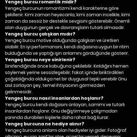
Yengeç burcu romantik midir?
Yengeç burcunun romantizmi kendi karakterine göre
şekillenir. Kimi zaman heyecanla, kimi zaman incelikle, kimi
zaman da sessiz bir destekle sevgisini gösterebilir. Önemli
olan duygunun gerçek ve davranışların tutarlı olmasıdır.
Yengeç burcu çalışkan mıdır?
Yengeç burcu motive olduğunda çalışkan ve üretken
olabilir. En iyi performansını, kendi doğasına uygun bir ritim
bulduğunda ve yaptığı işin anlamını gördüğünde gösterir.
Yengeç burcu neye sinirlenir?
Sinirlendiğinde önce kabuğuna çekilebilir. Kırıldığını hemen
söylemek yerine sessizleşebilir; fakat içinde biriktirdikleri
çoğaldığında oldukça net bir duygusal tepki verebilir Onu
asıl zorlayan şey, temel ihtiyacının görmezden
gelinmesidir.
Yengeç burcu nasıl insanlardan hoşlanır?
Yengeç burcu kendi doğasını anlayan, samimi ve tutarlı
insanlardan hoşlanır. Onu değiştirmeye çalışmadan
yanında durabilen kişilerle daha rahat bağ kurar.
Yengeç burcuna ne hediye alınır?
Yengeç burcuna anlamı olan hediyeler iyi gider. Fotoğraf
albümü, ev için zarif bir obje, güzel bir yemek deneyimi,