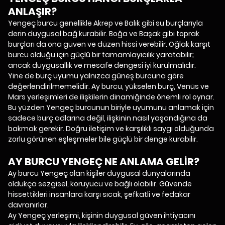
ANLAŞIR?
Yengeç burcu genellikle Akrep ve Balık gibi su burçlarıyla
derin duygusal bağ kurabilir. Boğa ve Başak gibi toprak
burçları da ona güven ve düzen hissi verebilir. Oğlak karşıt
burcu olduğu için güçlü bir tamamlayıcılık yaratabilir;
ancak duygusallık ve mesafe dengesi iyi kurulmalıdır.
Yine de burç uyumu yalnızca güneş burcuna göre
değerlendirilmemelidir. Ay burcu, yükselen burç, Venüs ve
Mars yerleşimleri de ilişkilerin dinamiğinde önemli rol oynar.
Bu yüzden Yengeç burcunun biriyle uyumunu anlamak için
sadece burç adlarına değil, ilişkinin nasıl yaşandığına da
bakmak gerekir. Doğru iletişim ve karşılıklı saygı olduğunda
zorlu görünen eşleşmeler bile güçlü bir denge kurabilir.
AY BURCU YENGEÇ NE ANLAMA GELİR?
Ay burcu Yengeç olan kişiler duygusal dünyalarında
oldukça sezgisel, koruyucu ve bağlı olabilir. Güvende
hissettikleri insanlara karşı sıcak, şefkatli ve fedakar
davranırlar.
Ay Yengeç yerleşimi, kişinin duygusal güven ihtiyacını