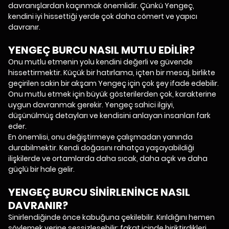
davranışlardan kaçınmak önemlidir. Çünkü Yengeç,
kendini iyi hissettiği yerde çok daha cömert ve yapıcı
davranır.
YENGEÇ BURCU NASIL MUTLU EDİLİR?
Onu mutlu etmenin yolu kendini değerli ve güvende
hissettirmektir. Küçük bir hatırlama, içten bir mesaj, birlikte
geçirilen sakin bir akşam Yengeç için çok şey ifade edebilir.
Onu mutlu etmek için büyük gösterilerden çok, karakterine
uygun davranmak gerekir. Yengeç sahici ilgiyi,
düşünülmüş detayları ve kendisini anlayan insanları fark
eder.
En önemlisi, onu değiştirmeye çalışmadan yanında
durabilmektir. Kendi doğasını rahatça yaşayabildiği
ilişkilerde ve ortamlarda daha sıcak, daha açık ve daha
güçlü bir hale gelir.
YENGEÇ BURCU SİNİRLENİNCE NASIL
DAVRANIR?
Sinirlendiğinde önce kabuğuna çekilebilir. Kırıldığını hemen
söylemek yerine sessizleşebilir; fakat içinde biriktirdikleri