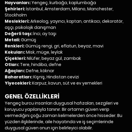
Hayvanları:
Yengeç, kurbağa, kaplumbağa
Şehirleri:
İstanbul, Amsterdam, Milano, Manchester,
Stockholm
Meslekleri:
Arkeolog, yayıncı, kaptan, antikacı, dekoratör,
aşçı, psikolojik danışman
Değerli taşı:
İnci, ay taşı
Metali:
Gümüş
Renkleri:
Gümüş rengi, gri, eflatun, beyaz, mavi
Kokuları:
Misk, müge, leylak
Çiçekleri:
Nilüfer, beyaz gül, zambak
Otları:
Tere, hindiba, defne
Ağaçları:
Defne, köknar
Baharatları:
Kişniş, Hindistan cevizi
Yiyecekleri:
Karpuz, kavun, süt ve ev yemekleri
GENEL ÖZELLİKLERİ
Yengeç burcu insanları duygusal hafızaları, sezgileri ve
koruyucu yapılarıyla tanınır. Bir ortamın güven verip
vermediğini çoğu zaman kelimelerden önce hisseder. Bu
yüzden ilişkilerinde, aile hayatında ve iş seçimlerinde
duygusal güven onun için belirleyici olabilir.