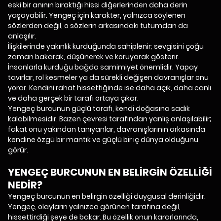
eski bir anının bıraktığı hissi diğerlerinden daha derin
yaşayabilir. Yengeç için karakter, yalnızca söylenen
sözlerden değil, o sözlerin arkasındaki tutumdan da
anlaşılır.
İlişkilerinde yakınlık kurduğunda sahiplenir; sevgisini çoğu
zaman bakarak, düşünerek ve koruyarak gösterir.
İnsanlarla kurduğu bağda samimiyet önemlidir. Yapay
tavırlar, rol kesmeler ya da sürekli değişen davranışlar onu
yorar. Kendini rahat hissettiğinde ise daha açık, daha canlı
ve daha gerçek bir tarafı ortaya çıkar.
Yengeç burcunun güçlü tarafı, kendi doğasına sadık
kalabilmesidir. Bazen çevresi tarafından yanlış anlaşılabilir;
fakat onu yakından tanıyanlar, davranışlarının arkasında
kendine özgü bir mantık ve güçlü bir iç dünya olduğunu
görür.
YENGEÇ BURCUNUN EN BELİRGİN ÖZELLİĞİ
NEDİR?
Yengeç burcunun en belirgin özelliği duygusal derinliğidir.
Yengeç, olayların yalnızca görünen tarafına değil,
hissettirdiği şeye de bakar. Bu özellik onun kararlarında,