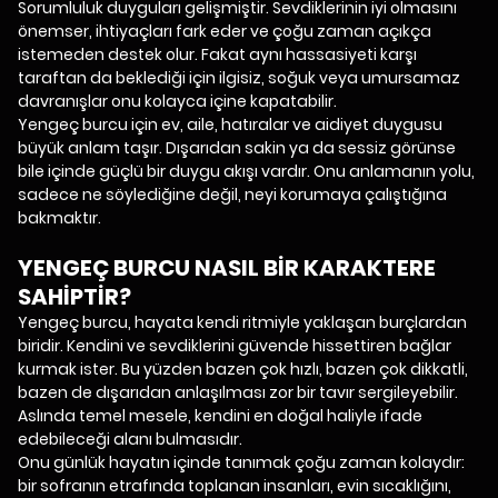
Sorumluluk duyguları gelişmiştir. Sevdiklerinin iyi olmasını
önemser, ihtiyaçları fark eder ve çoğu zaman açıkça
istemeden destek olur. Fakat aynı hassasiyeti karşı
taraftan da beklediği için ilgisiz, soğuk veya umursamaz
davranışlar onu kolayca içine kapatabilir.
Yengeç burcu için ev, aile, hatıralar ve aidiyet duygusu
büyük anlam taşır. Dışarıdan sakin ya da sessiz görünse
bile içinde güçlü bir duygu akışı vardır. Onu anlamanın yolu,
sadece ne söylediğine değil, neyi korumaya çalıştığına
bakmaktır.
YENGEÇ BURCU NASIL BİR KARAKTERE
SAHİPTİR?
Yengeç burcu, hayata kendi ritmiyle yaklaşan burçlardan
biridir. Kendini ve sevdiklerini güvende hissettiren bağlar
kurmak ister. Bu yüzden bazen çok hızlı, bazen çok dikkatli,
bazen de dışarıdan anlaşılması zor bir tavır sergileyebilir.
Aslında temel mesele, kendini en doğal haliyle ifade
edebileceği alanı bulmasıdır.
Onu günlük hayatın içinde tanımak çoğu zaman kolaydır:
bir sofranın etrafında toplanan insanları, evin sıcaklığını,