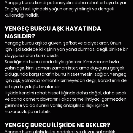
Yengeç burcu kendi potansiyelini daha rahat ortaya koyar.
En güçlü hali, içindeki yoğun enerjiyi bilinçli ve dengeli
kullandığı halidir.
YENGEÇ BURCU AŞK HAYATINDA
NASILDIR?
Yengeç burcu aşkta güven, şefkat ve aidiyet arar. Onun
için ilişki sadece iki kişinin yan yana durması değil, birlikte bir
duygusal alan kurmasıdır.
Sevdiğinde bunu kendi diliyle gösterir. Kimi zaman hızla
yakınlaşır, kimi zaman zaman ister; ama duygusu gerçek
olduğunda karşı tarafın bunu hissetmesini sağlar. Yengeç
için aşk, yalnızca romantik bir heyecan değil, karakterini de
ortaya koyduğu bir alandır.
İlişkide kendini rahat hissettiğinde daha doğal, daha sıcak
ve daha cömert davranır. Fakat temel ihtiyacı görmezden
gelinirse ya da sürekli yanlış anlaşılırsa, ilişki içinde
huzursuzluğu artabilir.
YENGEÇ BURCU İLİŞKİDE NE BEKLER?
Yengeç burcu ilişkide ilgi, sadakat ve duygusal açıklık