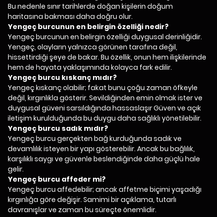
Bu nedenle sınır tarihlerde doğan kişilerin doğum
haritasına bakması daha doğru olur.
Yengeç burcunun en belirgin özelliği nedir?
Yengeç burcunun en belirgin özelliği duygusal derinliğidir.
Yengeç, olayların yalnızca görünen tarafına değil,
hissettirdiği şeye de bakar. Bu özellik, onun hem ilişkilerinde
hem de hayata yaklaşımında kolayca fark edilir.
Yengeç burcu kıskanç mıdır?
Yengeç kıskanç olabilir; fakat bunu çoğu zaman öfkeyle
değil, kırgınlıkla gösterir. Sevildiğinden emin olmak ister ve
duygusal güveni sarsıldığında hassaslaşır Güven ve açık
iletişim kurulduğunda bu duygu daha sağlıklı yönetilebilir.
Yengeç burcu sadık mıdır?
Yengeç burcu gerçekten bağ kurduğunda sadık ve
devamlılık isteyen bir yapı gösterebilir. Ancak bu bağlılık,
karşılıklı saygı ve güvenle beslendiğinde daha güçlü hale
gelir.
Yengeç burcu affeder mi?
Yengeç burcu affedebilir; ancak affetme biçimi yaşadığı
kırgınlığa göre değişir. Samimi bir açıklama, tutarlı
davranışlar ve zaman bu süreçte önemlidir.