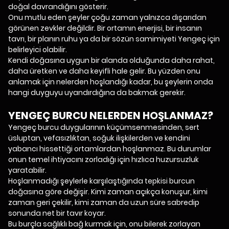
doğal davrandığını gösterir.
Onu mutlu eden şeyler çoğu zaman yalnızca dışarıdan
görünen zevkler değildir. Bir ortamın enerjisi, bir insanın
tavrı, bir planın ruhu ya da bir sözün samimiyeti Yengeç için
belirleyici olabilir.
Kendi doğasına uygun bir alanda olduğunda daha rahat,
daha üretken ve daha keyifli hale gelir. Bu yüzden onu
anlamak için nelerden hoşlandığı kadar, bu şeylerin onda
hangi duyguyu uyandırdığına da bakmak gerekir.
YENGEÇ BURCU NELERDEN HOŞLANMAZ?
Yengeç burcu duygularının küçümsenmesinden, sert
üsluptan, vefasızlıktan, soğuk ilişkilerden ve kendini
yabancı hissettiği ortamlardan hoşlanmaz. Bu durumlar
onun temel ihtiyacını zorladığı için hızlıca huzursuzluk
yaratabilir.
Hoşlanmadığı şeylerle karşılaştığında tepkisi burcun
doğasına göre değişir. Kimi zaman açıkça konuşur, kimi
zaman geri çekilir, kimi zaman da uzun süre sabredip
sonunda net bir tavır koyar.
Bu burçla sağlıklı bağ kurmak için, onu bilerek zorlayan