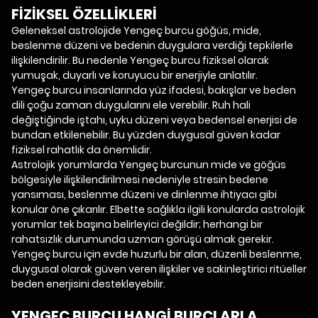
FİZİKSEL ÖZELLİKLERİ
Geleneksel astrolojide Yengeç burcu göğüs, mide,
beslenme düzeni ve bedenin duygulara verdiği tepkilerle
ilişkilendirilir. Bu nedenle Yengeç burcu fiziksel olarak
yumuşak, duyarlı ve koruyucu bir enerjiyle anlatılır.
Yengeç burcu insanlarında yüz ifadesi, bakışlar ve beden
dili çoğu zaman duygularını ele verebilir. Ruh hali
değiştiğinde iştahı, uyku düzeni veya bedensel enerjisi de
bundan etkilenebilir. Bu yüzden duygusal güven kadar
fiziksel rahatlık da önemlidir.
Astrolojik yorumlarda Yengeç burcunun mide ve göğüs
bölgesiyle ilişkilendirilmesi nedeniyle stresin bedene
yansıması, beslenme düzeni ve dinlenme ihtiyacı gibi
konular öne çıkarılır. Elbette sağlıkla ilgili konularda astrolojik
yorumlar tek başına belirleyici değildir; herhangi bir
rahatsızlık durumunda uzman görüşü almak gerekir.
Yengeç burcu için evde huzurlu bir alan, düzenli beslenme,
duygusal olarak güven veren ilişkiler ve sakinleştirici ritüeller
beden enerjisini destekleyebilir.
YENGEÇ BURCU HANGİ BURÇLARLA