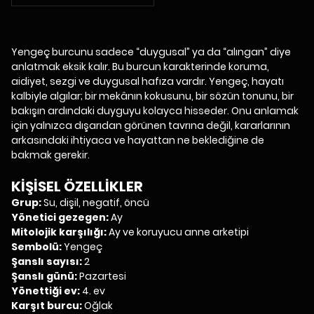
Yengeç burcunu sadece “duygusal” ya da “alıngan” diye
anlatmak eksik kalır. Bu burcun karakterinde koruma,
aidiyet, sezgi ve duygusal hafıza vardır. Yengeç, hayatı
kalbiyle algılar; bir mekânın kokusunu, bir sözün tonunu, bir
bakışın ardındaki duyguyu kolayca hisseder. Onu anlamak
için yalnızca dışarıdan görünen tavrına değil, kararlarının
arkasındaki ihtiyaca ve hayattan ne beklediğine de
bakmak gerekir.
KİŞİSEL ÖZELLİKLER
Grup:
Su, dişil, negatif, öncü
Yönetici gezegen:
Ay
Mitolojik karşılığı:
Ay ve koruyucu anne arketipi
Sembolü:
Yengeç
Şanslı sayısı:
2
Şanslı günü:
Pazartesi
Yönettiği ev:
4. ev
Karşıt burcu:
Oğlak