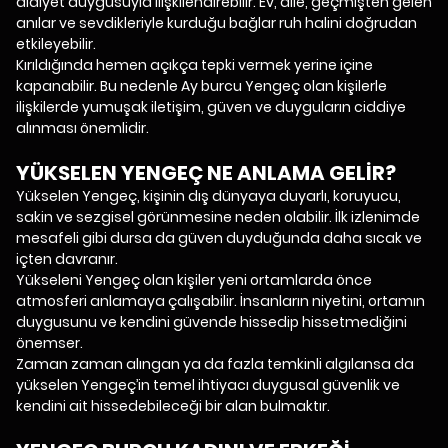
aidiyet duygusuyla ilişkilendirebilir. Ev, aile, geçmişten gelen
anılar ve sevdikleriyle kurduğu bağlar ruh halini doğrudan
etkileyebilir.
Kırıldığında hemen açıkça tepki vermek yerine içine
kapanabilir. Bu nedenle Ay burcu Yengeç olan kişilerle
ilişkilerde yumuşak iletişim, güven ve duyguların ciddiye
alınması önemlidir.
YÜKSELEN YENGEÇ NE ANLAMA GELİR?
Yükselen Yengeç, kişinin dış dünyaya duyarlı, koruyucu,
sakin ve sezgisel görünmesine neden olabilir. İlk izlenimde
mesafeli gibi dursa da güven duyduğunda daha sıcak ve
içten davranır.
Yükseleni Yengeç olan kişiler yeni ortamlarda önce
atmosferi anlamaya çalışabilir. İnsanların niyetini, ortamın
duygusunu ve kendini güvende hissedip hissetmediğini
önemser.
Zaman zaman alıngan ya da fazla temkinli algılansa da
yükselen Yengeç’in temel ihtiyacı duygusal güvenlik ve
kendini ait hissedebileceği bir alan bulmaktır.