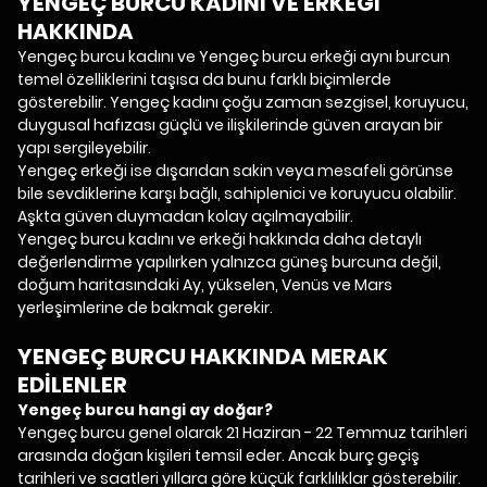
YENGEÇ BURCU KADINI VE ERKEĞİ
HAKKINDA
Yengeç burcu kadını ve Yengeç burcu erkeği aynı burcun
temel özelliklerini taşısa da bunu farklı biçimlerde
gösterebilir. Yengeç kadını çoğu zaman sezgisel, koruyucu,
duygusal hafızası güçlü ve ilişkilerinde güven arayan bir
yapı sergileyebilir.
Yengeç erkeği ise dışarıdan sakin veya mesafeli görünse
bile sevdiklerine karşı bağlı, sahiplenici ve koruyucu olabilir.
Aşkta güven duymadan kolay açılmayabilir.
Yengeç burcu kadını ve erkeği hakkında daha detaylı
değerlendirme yapılırken yalnızca güneş burcuna değil,
doğum haritasındaki Ay, yükselen, Venüs ve Mars
yerleşimlerine de bakmak gerekir.
YENGEÇ BURCU HAKKINDA MERAK
EDİLENLER
Yengeç burcu hangi ay doğar?
Yengeç burcu genel olarak 21 Haziran - 22 Temmuz tarihleri
arasında doğan kişileri temsil eder. Ancak burç geçiş
tarihleri ve saatleri yıllara göre küçük farklılıklar gösterebilir.