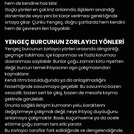
hem de kendine has kılar.
Güçlü yönleri en çok kriz anlarında, ilişkilerin sınandığı
dönemlerde veya yeni bir karar verilmesi gerektiğinde
ortaya çıkar. Çünkü Yengeç, doğru şartlarda hem kendini
hem de çevresini ileri taşıyabilir.
YENGEÇ BURCUNUN ZORLAYICI YÖNLERİ
Yengeç burcunun zorlayıcı yönleri arasında alınganlığı,
geçmişe takılması, içe kapanması ve fazla korumacı
davranması sayılabilir. Bunlar çoğu zaman kötü niyetten
değil, burcun temel ihtiyacının aşırı çalışmasından
kaynaklanır.
Kendi ritmi bozulduğunda ya da anlaşılmadığını
hissettiğinde savunmaya geçebilir. Bu savunma bazen
sessizlik, bazen sert bir çıkış, bazen de mesafe koyma
şeklinde görülebilir.
Onunla sağlıklı iletişim kurmanın yolu, karakterini
değiştirmeye çalışmak değil, neye ihtiyaç duyduğunu
anlamaya çalışmaktır. Baskı, küçümseme ya da acele
ettirme çoğu zaman ters etki yaratır.
Bu zorlayıcı taraflar fark edildiğinde ve dengelendiğinde,