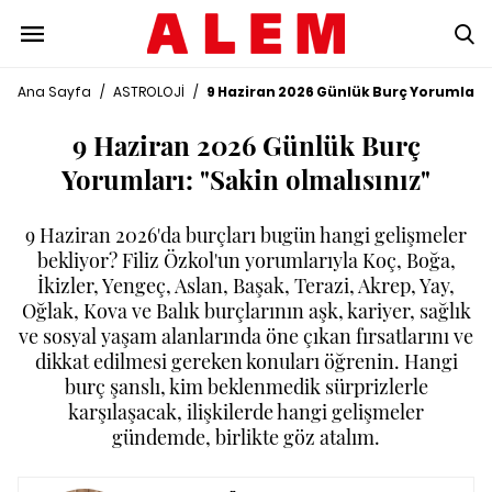
Ana Sayfa
/
ASTROLOJİ
/
9 Haziran 2026 Günlük Burç Yorumları: 
9 Haziran 2026 Günlük Burç
Yorumları: "Sakin olmalısınız"
9 Haziran 2026'da burçları bugün hangi gelişmeler
bekliyor? Filiz Özkol'un yorumlarıyla Koç, Boğa,
İkizler, Yengeç, Aslan, Başak, Terazi, Akrep, Yay,
Oğlak, Kova ve Balık burçlarının aşk, kariyer, sağlık
ve sosyal yaşam alanlarında öne çıkan fırsatlarını ve
dikkat edilmesi gereken konuları öğrenin. Hangi
burç şanslı, kim beklenmedik sürprizlerle
karşılaşacak, ilişkilerde hangi gelişmeler
gündemde, birlikte göz atalım.