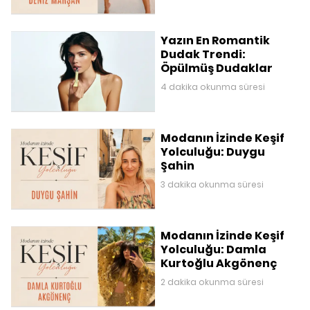
Yazın En Romantik
Dudak Trendi:
Öpülmüş Dudaklar
4 dakika okunma süresi
Modanın İzinde Keşif
Yolculuğu: Duygu
Şahin
3 dakika okunma süresi
Modanın İzinde Keşif
Yolculuğu: Damla
Kurtoğlu Akgönenç
2 dakika okunma süresi