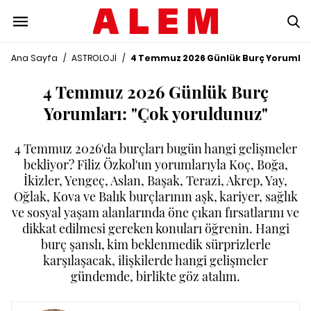
Ana Sayfa
/
ASTROLOJİ
/
4 Temmuz 2026 Günlük Burç Yorumları
4 Temmuz 2026 Günlük Burç
Yorumları: "Çok yoruldunuz"
4 Temmuz 2026'da burçları bugün hangi gelişmeler
bekliyor? Filiz Özkol'un yorumlarıyla Koç, Boğa,
İkizler, Yengeç, Aslan, Başak, Terazi, Akrep, Yay,
Oğlak, Kova ve Balık burçlarının aşk, kariyer, sağlık
ve sosyal yaşam alanlarında öne çıkan fırsatlarını ve
dikkat edilmesi gereken konuları öğrenin. Hangi
burç şanslı, kim beklenmedik sürprizlerle
karşılaşacak, ilişkilerde hangi gelişmeler
gündemde, birlikte göz atalım.