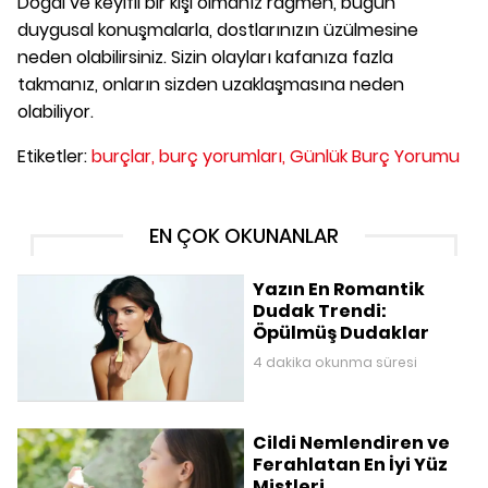
Doğal ve keyifli bir kişi olmanız rağmen, bugün
duygusal konuşmalarla, dostlarınızın üzülmesine
neden olabilirsiniz. Sizin olayları kafanıza fazla
takmanız, onların sizden uzaklaşmasına neden
olabiliyor.
Etiketler:
burçlar,
burç yorumları,
Günlük Burç Yorumu
EN ÇOK OKUNANLAR
Yazın En Romantik
Dudak Trendi:
Öpülmüş Dudaklar
4 dakika okunma süresi
Cildi Nemlendiren ve
Ferahlatan En İyi Yüz
Mistleri