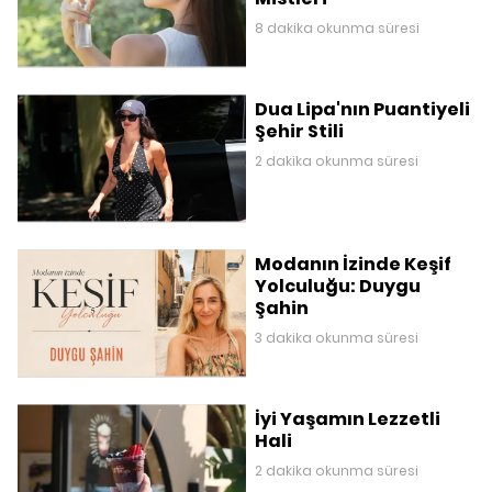
8 dakika okunma süresi
Dua Lipa'nın Puantiyeli
Şehir Stili
2 dakika okunma süresi
Modanın İzinde Keşif
Yolculuğu: Duygu
Şahin
3 dakika okunma süresi
İyi Yaşamın Lezzetli
Hali
2 dakika okunma süresi