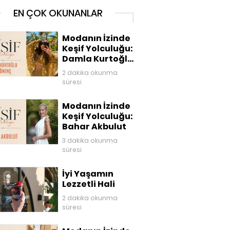
EN ÇOK OKUNANLAR
Modanın İzinde
Keşif Yolculuğu:
Damla Kurtoğlu
Akgönenç
2 dakika okunma
süresi
Modanın İzinde
Keşif Yolculuğu:
Bahar Akbulut
3 dakika okunma
süresi
İyi Yaşamın
Lezzetli Hali
2 dakika okunma
süresi