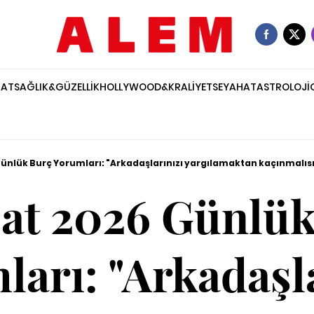
NAT
SAĞLIK&GÜZELLİK
HOLLYWOOD&KRALİYET
SEYAHAT
ASTROLOJİ
ünlük Burç Yorumları: "Arkadaşlarınızı yargılamaktan kaçınmalısı
at 2026 Günlü
arı: "Arkadaşl