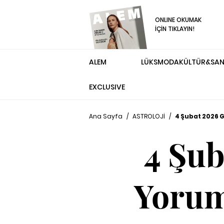
ONLINE OKUMAK
İÇİN TIKLAYIN!
ALEM
LÜKS
MODA
KÜLTÜR&SA
EXCLUSIVE
Ana Sayfa
/
ASTROLOJİ
/
4 Şubat 2026 G
4 Şub
Yoruml