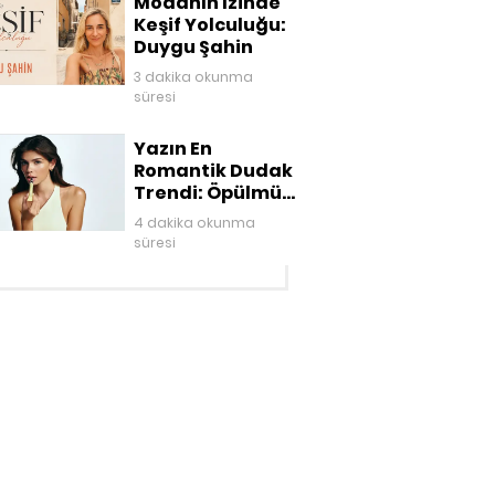
Modanın İzinde
Keşif Yolculuğu:
Duygu Şahin
3 dakika okunma
süresi
Yazın En
Romantik Dudak
Trendi: Öpülmüş
Dudaklar
4 dakika okunma
süresi