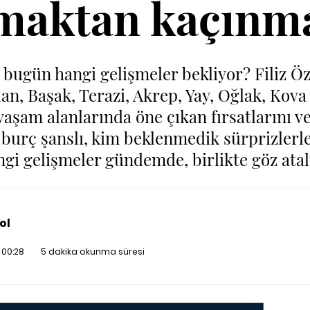
maktan kaçınma
 bugün hangi gelişmeler bekliyor? Filiz Ö
lan, Başak, Terazi, Akrep, Yay, Oğlak, Kova
 yaşam alanlarında öne çıkan fırsatlarını 
burç şanslı, kim beklenmedik sürprizlerle 
ngi gelişmeler gündemde, birlikte göz atal
ol
 00:28
5 dakika okunma süresi