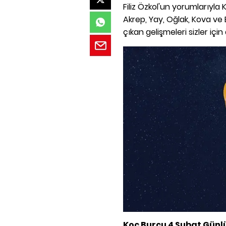
Filiz Özkol'un yorumlarıyla K
Akrep, Yay, Oğlak, Kova ve 
çıkan gelişmeleri sizler için 
Koç Burcu 4 Şubat Gün