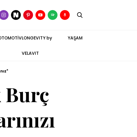
OTOMOTİV
LONGEVITY by
YAŞAM
VELAVIT
nız"
k Burç
arınızı