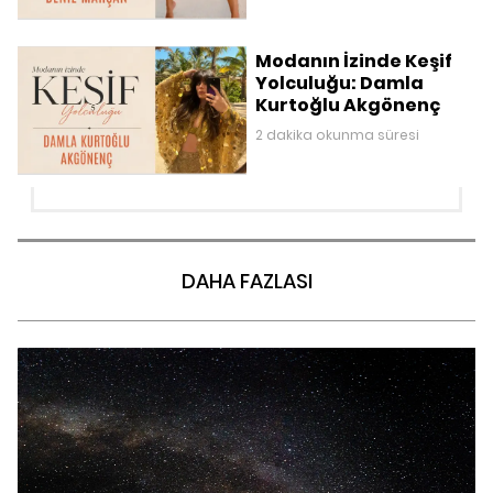
Modanın İzinde Keşif
Yolculuğu: Damla
Kurtoğlu Akgönenç
2 dakika okunma süresi
DAHA FAZLASI