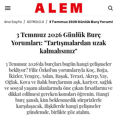
Ana Sayfa
/
ASTROLOJİ
/
3 Temmuz 2026 Günlük Burç Yorumları:
3 Temmuz 2026 Günlük Burç
Yorumları: "Tartışmalardan uzak
kalmalısınız"
3 Temmuz 2026'da burçları bugün hangi gelişmeler
bekliyor? Filiz Özkol'un yorumlarıyla Koç, Boğa,
İkizler, Yengeç, Aslan, Başak, Terazi, Akrep, Yay,
Oğlak, Kova ve Balık burçlarının aşk, kariyer, sağlık
ve sosyal yaşam alanlarında öne çıkan fırsatlarını ve
dikkat edilmesi gereken konuları öğrenin. Hangi
burç şanslı, kim beklenmedik sürprizlerle
karşılaşacak, ilişkilerde hangi gelişmeler
gündemde, birlikte göz atalım.