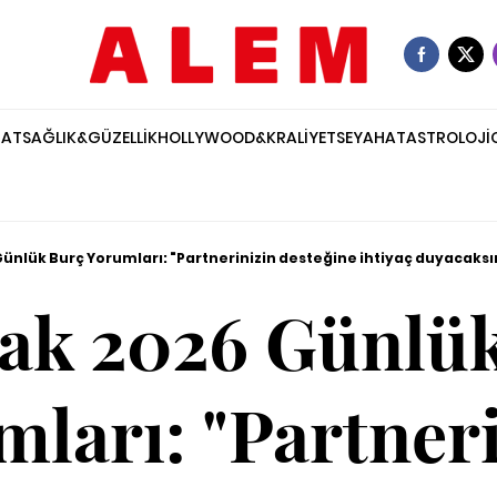
NAT
SAĞLIK&GÜZELLİK
HOLLYWOOD&KRALİYET
SEYAHAT
ASTROLOJİ
ünlük Burç Yorumları: "Partnerinizin desteğine ihtiyaç duyacaksı
ak 2026 Günlü
ları: "Partner