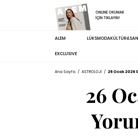
ONLINE OKUMAK
İÇİN TIKLAYIN!
ALEM
LÜKS
MODA
KÜLTÜR&SA
EXCLUSIVE
Ana Sayfa
/
ASTROLOJİ
/
26 Ocak 2026 G
26 Oc
Yorum