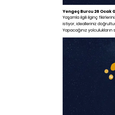
Yengeç Burcu 26 Ocak 
Yaşamla ilgili ilginç fikirle
istiyor, idealleriniz doğru
Yapacağınız yolculukların s