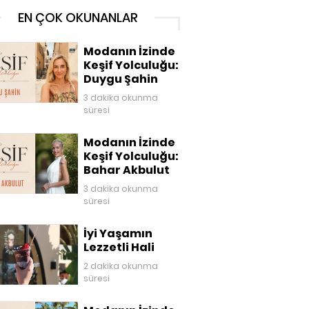
EN ÇOK OKUNANLAR
Modanın İzinde
Keşif Yolculuğu:
Duygu Şahin
3 dakika okunma
süresi
Modanın İzinde
Keşif Yolculuğu:
Bahar Akbulut
3 dakika okunma
süresi
İyi Yaşamın
Lezzetli Hali
2 dakika okunma
süresi