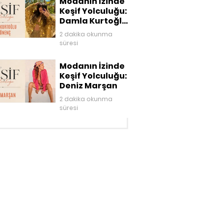
Modanın İzinde
Keşif Yolculuğu:
Damla Kurtoğlu
Akgönenç
2 dakika okunma
süresi
Modanın İzinde
Keşif Yolculuğu:
Deniz Marşan
2 dakika okunma
süresi