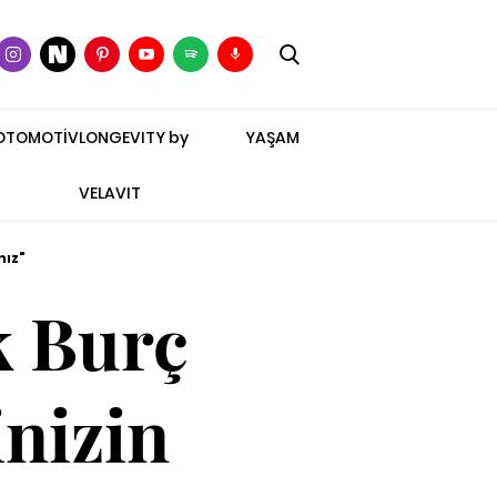
OTOMOTİV
LONGEVITY by
YAŞAM
VELAVIT
nız"
k Burç
inizin