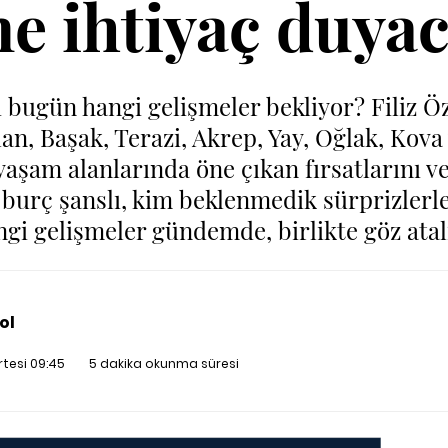
ne ihtiyaç duyac
 bugün hangi gelişmeler bekliyor? Filiz Ö
lan, Başak, Terazi, Akrep, Yay, Oğlak, Kova
 yaşam alanlarında öne çıkan fırsatlarını 
burç şanslı, kim beklenmedik sürprizlerle 
ngi gelişmeler gündemde, birlikte göz atal
ol
tesi 09:45
5 dakika okunma süresi