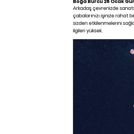
Boğa Burcu 26 Ocak Gü
Arkadaş çevrenizde sanatsa
çabalarınızı işinize rahat b
sizden etkilenmelerini sağ
ilgileri yüksek.