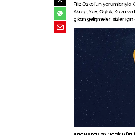
Filiz Özkol'un yorumlarıyla K
Akrep, Yay, Oğlak, Kova ve 
çıkan gelişmeleri sizler için 
Koç Burcu 26 Ocak Gün