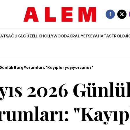
NAT
SAĞLIK&GÜZELLİK
HOLLYWOOD&KRALİYET
SEYAHAT
ASTROLOJİ
Günlük Burç Yorumları: "Kayıplar yaşıyorsunuz"
yıs 2026 Günlü
rumları: "Kayıp