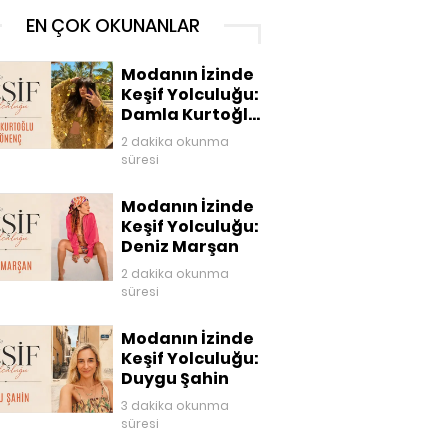
EN ÇOK OKUNANLAR
Modanın İzinde
Keşif Yolculuğu:
Damla Kurtoğlu
Akgönenç
2 dakika okunma
süresi
Modanın İzinde
Keşif Yolculuğu:
Deniz Marşan
2 dakika okunma
süresi
Modanın İzinde
Keşif Yolculuğu:
Duygu Şahin
3 dakika okunma
süresi