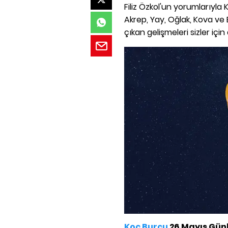
Filiz Özkol'un yorumlarıyla K
Akrep, Yay, Oğlak, Kova ve 
çıkan gelişmeleri sizler için 
Koç Burcu
26 Mayıs Gün