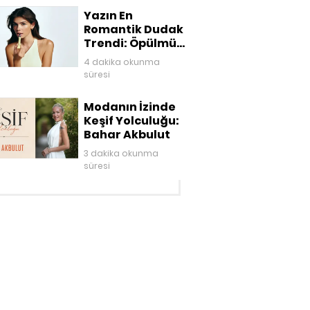
Yazın En
Romantik Dudak
Trendi: Öpülmüş
Dudaklar
4 dakika okunma
süresi
Modanın İzinde
Keşif Yolculuğu:
Bahar Akbulut
3 dakika okunma
süresi