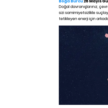
Boğa Burcu
26 Mayıs G
Doğal davranışlarınız, çev
sizi samimiyetsizlikle suç
tetikleyen enerji için arka