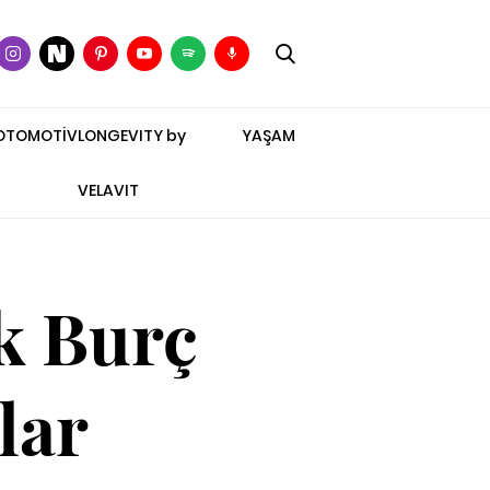
OTOMOTİV
LONGEVITY by
YAŞAM
VELAVIT
k Burç
lar