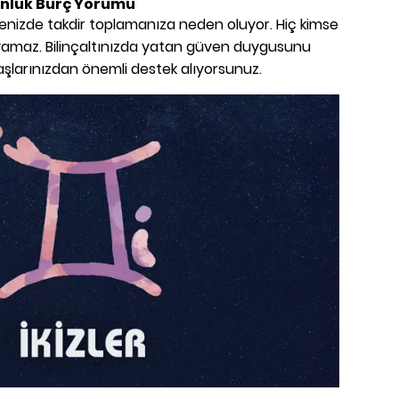
ünlük Burç Yorumu
renizde takdir toplamanıza neden oluyor. Hiç kimse
layamaz. Bilinçaltınızda yatan güven duygusunu
daşlarınızdan önemli destek alıyorsunuz.