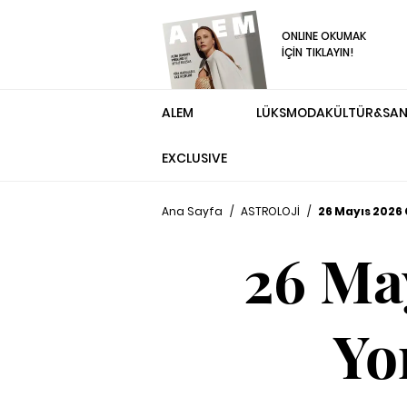
ONLINE OKUMAK
İÇİN TIKLAYIN!
ALEM
LÜKS
MODA
KÜLTÜR&SA
EXCLUSIVE
Ana Sayfa
/
ASTROLOJİ
/
26 Mayıs 2026 
26 Ma
Yo