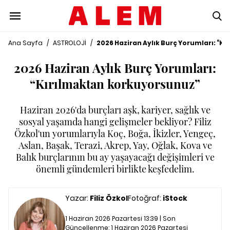
Ana Sayfa
/
ASTROLOJİ
/
2026 Haziran Aylık Burç Yorumları: “K
2026 Haziran Aylık Burç Yorumları:
“Kırılmaktan korkuyorsunuz”
Haziran 2026'da burçları aşk, kariyer, sağlık ve
sosyal yaşamda hangi gelişmeler bekliyor? Filiz
Özkol'un yorumlarıyla Koç, Boğa, İkizler, Yengeç,
Aslan, Başak, Terazi, Akrep, Yay, Oğlak, Kova ve
Balık burçlarının bu ay yaşayacağı değişimleri ve
önemli gündemleri birlikte keşfedelim.
Yazar:
Filiz Özkol
Fotoğraf:
iStock
1 Haziran 2026 Pazartesi 13:39 | Son
Güncellenme:
1 Haziran 2026 Pazartesi