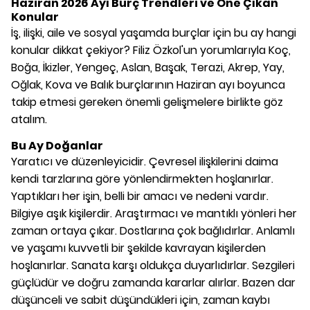
Haziran 2026 Ayı Burç Trendleri ve Öne Çıkan
Konular
İş, ilişki, aile ve sosyal yaşamda burçlar için bu ay hangi
konular dikkat çekiyor? Filiz Özkol'un yorumlarıyla Koç,
Boğa, İkizler, Yengeç, Aslan, Başak, Terazi, Akrep, Yay,
Oğlak, Kova ve Balık burçlarının Haziran ayı boyunca
takip etmesi gereken önemli gelişmelere birlikte göz
atalım.
Bu Ay Doğanlar
Yaratıcı ve düzenleyicidir. Çevresel ilişkilerini daima
kendi tarzlarına göre yönlendirmekten hoşlanırlar.
Yaptıkları her işin, belli bir amacı ve nedeni vardır.
Bilgiye aşık kişilerdir. Araştırmacı ve mantıklı yönleri her
zaman ortaya çıkar. Dostlarına çok bağlıdırlar. Anlamlı
ve yaşamı kuvvetli bir şekilde kavrayan kişilerden
hoşlanırlar. Sanata karşı oldukça duyarlıdırlar. Sezgileri
güçlüdür ve doğru zamanda kararlar alırlar. Bazen dar
düşünceli ve sabit düşündükleri için, zaman kaybı