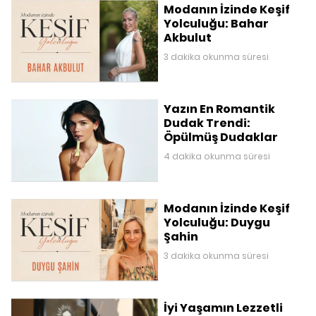
Modanın İzinde Keşif
Yolculuğu: Bahar
Akbulut
3 dakika okunma süresi
Yazın En Romantik
Dudak Trendi:
Öpülmüş Dudaklar
4 dakika okunma süresi
Modanın İzinde Keşif
Yolculuğu: Duygu
Şahin
3 dakika okunma süresi
İyi Yaşamın Lezzetli