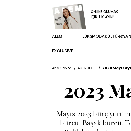
ONLINE OKUMAK
İÇİN TIKLAYIN!
ALEM
LÜKS
MODA
KÜLTÜR&SA
EXCLUSIVE
Ana Sayfa
/
ASTROLOJİ
/
2023 Mayıs Ayı
2023 Ma
Mayıs 2023 burç yorumla
burcu, Başak burcu, T