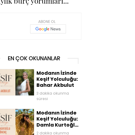
ylık burç yorumları...
ABONE OL
EN ÇOK OKUNANLAR
Modanın İzinde
Keşif Yolculuğu:
Bahar Akbulut
3 dakika okunma
süresi
Modanın İzinde
Keşif Yolculuğu:
Damla Kurtoğlu
Akgönenç
2 dakika okunma