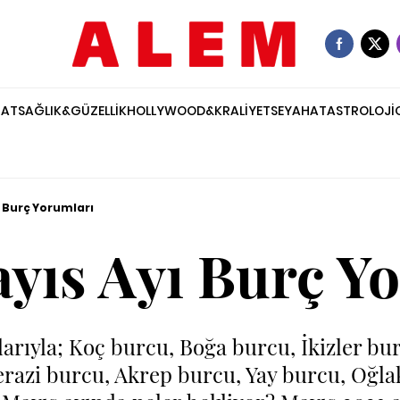
NAT
SAĞLIK&GÜZELLİK
HOLLYWOOD&KRALİYET
SEYAHAT
ASTROLOJİ
 Burç Yorumları
yıs Ayı Burç Y
rıyla; Koç burcu, Boğa burcu, İkizler bu
erazi burcu, Akrep burcu, Yay burcu, Oğla