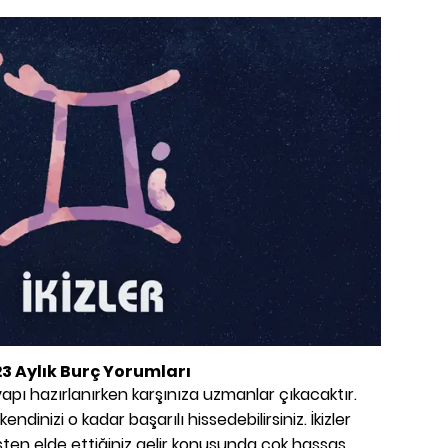
23 Aylık Burç Yorumları
apı hazırlanırken karşınıza uzmanlar çıkacaktır.
ndinizi o kadar başarılı hissedebilirsiniz. İkizler
ten elde ettiğiniz gelir konusunda çok hassas