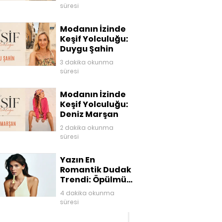
süresi
Modanın İzinde
Keşif Yolculuğu:
Duygu Şahin
3 dakika okunma
süresi
Modanın İzinde
Keşif Yolculuğu:
Deniz Marşan
2 dakika okunma
süresi
Yazın En
Romantik Dudak
Trendi: Öpülmüş
Dudaklar
4 dakika okunma
süresi