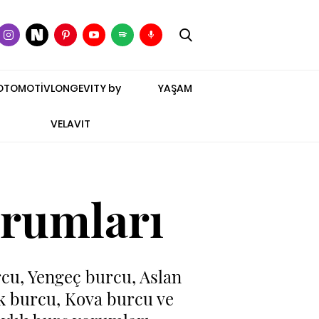
OTOMOTİV
LONGEVITY by
YAŞAM
VELAVIT
orumları
rcu, Yengeç burcu, Aslan
k burcu, Kova burcu ve