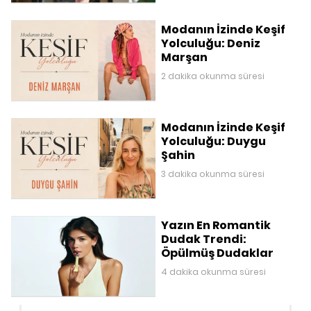
Modanın İzinde Keşif
Yolculuğu: Deniz
Marşan
2 dakika okunma süresi
Modanın İzinde Keşif
Yolculuğu: Duygu
Şahin
3 dakika okunma süresi
Yazın En Romantik
Dudak Trendi:
Öpülmüş Dudaklar
4 dakika okunma süresi