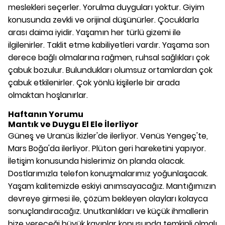
meslekleri seçerler. Yorulma duyguları yoktur. Giyim
konusunda zevkli ve orijinal düşünürler. Çocuklarla
arası daima iyidir. Yaşamın her türlü gizemi ile
ilgilenirler. Taklit etme kabiliyetleri vardır. Yaşama son
derece bağlı olmalarına rağmen, ruhsal sağlıkları çok
çabuk bozulur. Bulundukları olumsuz ortamlardan çok
çabuk etkilenirler. Çok yönlü kişilerle bir arada
olmaktan hoşlanırlar.
Haftanın Yorumu
Mantık ve Duygu El Ele İlerliyor
Güneş ve Uranüs İkizler'de ilerliyor. Venüs Yengeç'te,
Mars Boğa'da ilerliyor. Plüton geri hareketini yapıyor.
İletişim konusunda hislerimiz ön planda olacak.
Dostlarımızla telefon konuşmalarımız yoğunlaşacak.
Yaşam kalitemizde eskiyi anımsayacağız. Mantığımızın
devreye girmesi ile, çözüm bekleyen olayları kolayca
sonuçlandıracağız. Unutkanlıkları ve küçük ihmallerin
bize vereceği büyük kayıplar konusunda temkinli olmalı