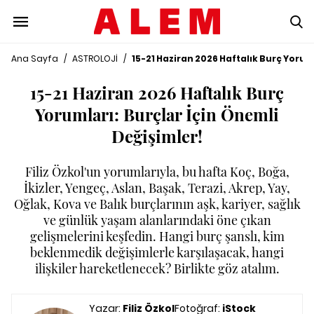
Ana Sayfa
/
ASTROLOJİ
/
15-21 Haziran 2026 Haftalık Burç Yorum
15-21 Haziran 2026 Haftalık Burç
Yorumları: Burçlar İçin Önemli
Değişimler!
Filiz Özkol'un yorumlarıyla, bu hafta Koç, Boğa,
İkizler, Yengeç, Aslan, Başak, Terazi, Akrep, Yay,
Oğlak, Kova ve Balık burçlarının aşk, kariyer, sağlık
ve günlük yaşam alanlarındaki öne çıkan
gelişmelerini keşfedin. Hangi burç şanslı, kim
beklenmedik değişimlerle karşılaşacak, hangi
ilişkiler hareketlenecek? Birlikte göz atalım.
Yazar:
Filiz Özkol
Fotoğraf:
iStock