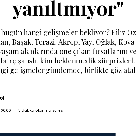
yanıltmıyor"
 bugün hangi gelişmeler bekliyor? Filiz Ö
lan, Başak, Terazi, Akrep, Yay, Oğlak, Kova
 yaşam alanlarında öne çıkan fırsatlarını 
burç şanslı, kim beklenmedik sürprizlerle 
ngi gelişmeler gündemde, birlikte göz atal
ol
 00:06
5 dakika okunma süresi