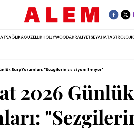
NAT
SAĞLIK&GÜZELLİK
HOLLYWOOD&KRALİYET
SEYAHAT
ASTROLOJİ
ünlük Burç Yorumları: "Sezgileriniz sizi yanıltmıyor"
bat 2026 Günlük
arı: "Sezgilerin