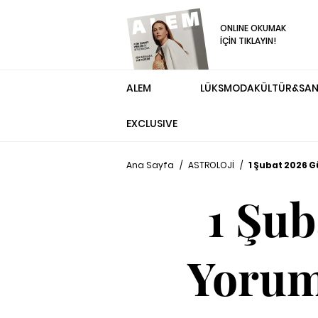
ONLINE OKUMAK
İÇİN TIKLAYIN!
ALEM
LÜKS
MODA
KÜLTÜR&SA
EXCLUSIVE
Ana Sayfa
/
ASTROLOJİ
/
1 Şubat 2026 G
1 Şu
Yoruml