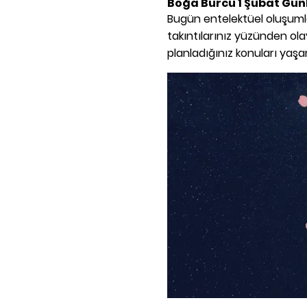
Boğa Burcu 1 Şubat Gün
Bugün entelektüel oluşuml
takıntılarınız yüzünden olayl
planladığınız konuları yaş