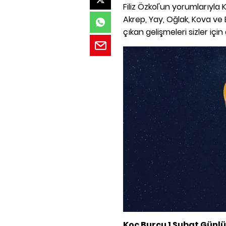
Filiz Özkol'un yorumlarıyla K
Akrep, Yay, Oğlak, Kova ve 
çıkan gelişmeleri sizler için 
Koç Burcu 1 Şubat Günl