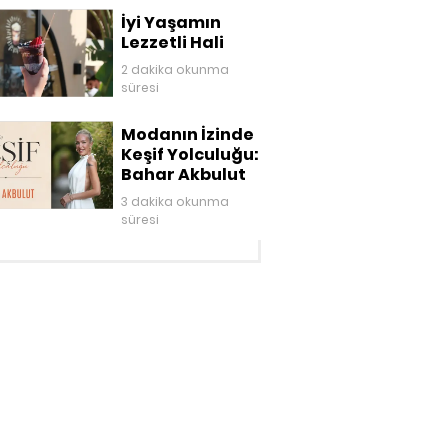
İyi Yaşamın
Lezzetli Hali
2 dakika okunma
süresi
Modanın İzinde
Keşif Yolculuğu:
Bahar Akbulut
3 dakika okunma
süresi