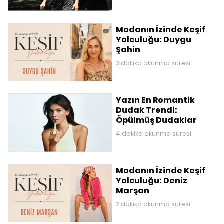
Modanın İzinde Keşif
Yolculuğu: Duygu
Şahin
3 dakika okunma süresi
Yazın En Romantik
Dudak Trendi:
Öpülmüş Dudaklar
4 dakika okunma süresi
Modanın İzinde Keşif
Yolculuğu: Deniz
Marşan
2 dakika okunma süresi