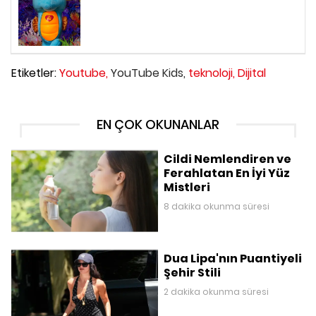
Etiketler:
Youtube,
YouTube Kids,
teknoloji,
Dijital
EN ÇOK OKUNANLAR
Cildi Nemlendiren ve
Ferahlatan En İyi Yüz
Mistleri
8 dakika okunma süresi
Dua Lipa'nın Puantiyeli
Şehir Stili
2 dakika okunma süresi