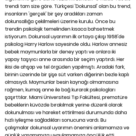
trendi tam size göre. Türkçesi 'Dokunsal' olan bu trend,
insanların 'gerçek' bir şey aradıkları zaman
dokunsallığa çekilmeleri üzerine kurulu. Önce bu
trendin psikolojik temelinden kısaca bahsetmek
istiyorum. Dokunsal uyarımın ilk ortaya çıkışı 1958'de
psikolog Harry Harlow sayesinde oldu. Harlow annesiz
bebek maymunlarla bir deney yaptı ve onlara iki
yapay taşıyıcı anne arasında bir seçim yaptırdı. Her
ikisi de ahşap ve tel örgüden yapılmıştı. Aradaki fark,
birinin üzerinde bir şişe süt varken diğerinin bezle kaplı
olmasıydı. Maymunlar besin kaynağı olmamasına
rağmen, kumaş anne ile bağ kurarak psikologları
şaşırttılar. Miami Üniversitesi Tıp Fakültesi, prematüre
bebeklerin küvözde bırakılmak yerine düzenli olarak
dokunulması ve hareket ettirilmesi durumunda daha
hızlı iyileşme sağladıkları sonucuna vardı. Bu
çalışmalar dokunsal uyarımın önemini anlamamıza ve
günlük yaşamımıza uygulamamıza öncülük etti.