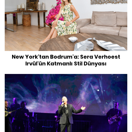
New York'tan Bodrum'a: Sera Verhoest
Irvül'ün Katmanlı Stil Dünyası