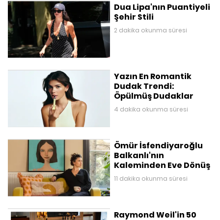
Dua Lipa'nın Puantiyeli
Şehir Stili
2 dakika okunma süresi
Yazın En Romantik
Dudak Trendi:
Öpülmüş Dudaklar
4 dakika okunma süresi
Ömür İsfendiyaroğlu
Balkanlı'nın
Kaleminden Eve Dönüş
11 dakika okunma süresi
Raymond Weil'in 50