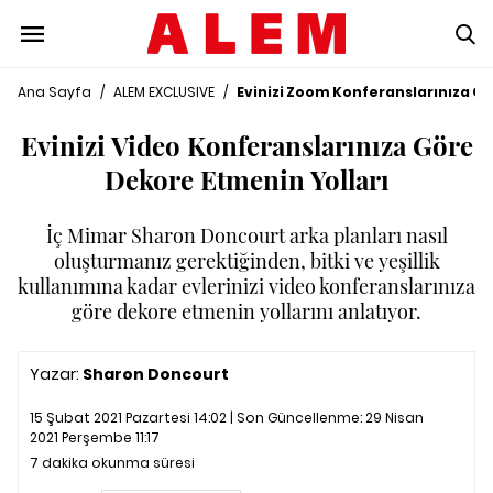
Ana Sayfa
/
ALEM EXCLUSIVE
/
Evinizi Zoom Konferanslarınıza Gö
Evinizi Video Konferanslarınıza Göre
Dekore Etmenin Yolları
İç Mimar Sharon Doncourt arka planları nasıl
oluşturmanız gerektiğinden, bitki ve yeşillik
kullanımına kadar evlerinizi video konferanslarınıza
göre dekore etmenin yollarını anlatıyor.
Yazar:
Sharon Doncourt
15 Şubat 2021 Pazartesi 14:02 | Son Güncellenme:
29 Nisan
2021 Perşembe 11:17
7 dakika okunma süresi