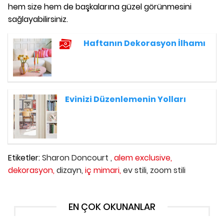
hem size hem de başkalarına güzel görünmesini
sağlayabilirsiniz.
Haftanın Dekorasyon İlhamı
Evinizi Düzenlemenin Yolları
Etiketler:
Sharon Doncourt ,
alem exclusive,
dekorasyon,
dizayn,
iç mimari,
ev stili,
zoom stili
EN ÇOK OKUNANLAR