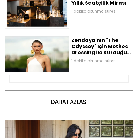
Yıllık Saatçilik Mirası
1 dakika okunma süresi
Zendaya'nın “The
Odyssey” İçin Method
Dressing ile Kurduğu
Mitolojik Gardırop
1 dakika okunma süresi
DAHA FAZLASI