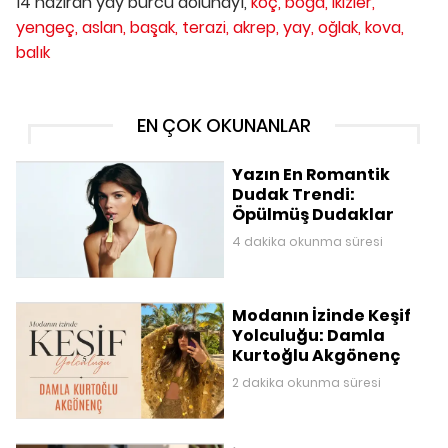
14 haziran yay burcu dolunayı,
koç,
boğa,
ikizler,
yengeç,
aslan,
başak,
terazi,
akrep,
yay,
oğlak,
kova,
balık
EN ÇOK OKUNANLAR
Yazın En Romantik
Dudak Trendi:
Öpülmüş Dudaklar
4 dakika okunma süresi
Modanın İzinde Keşif
Yolculuğu: Damla
Kurtoğlu Akgönenç
2 dakika okunma süresi