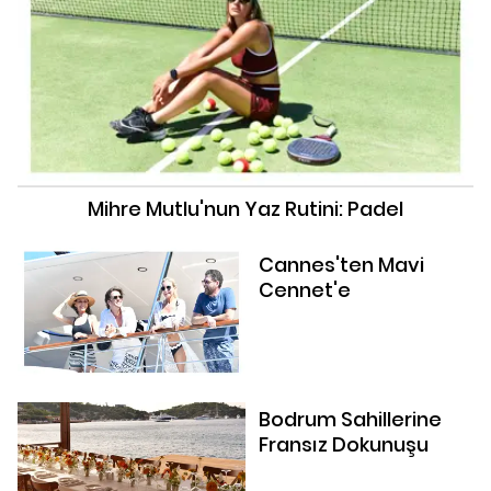
Mihre Mutlu'nun Yaz Rutini: Padel
Cannes'ten Mavi
Cennet'e
Bodrum Sahillerine
Fransız Dokunuşu