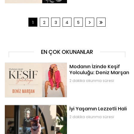
1
2
3
4
5
EN ÇOK OKUNANLAR
Modanın İzinde Keşif
Yolculuğu: Deniz Marşan
2 dakika okunma süresi
İyi Yaşamın Lezzetli Hali
2 dakika okunma süresi