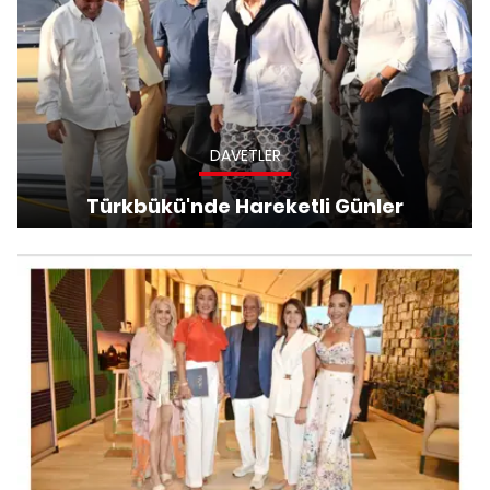
DAVETLER
Türkbükü'nde Hareketli Günler