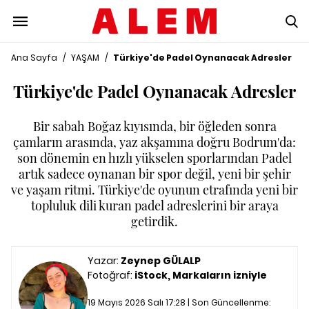
Ana Sayfa
/
YAŞAM
/
Türkiye'de Padel Oynanacak Adresler
Türkiye'de Padel Oynanacak Adresler
Bir sabah Boğaz kıyısında, bir öğleden sonra
çamların arasında, yaz akşamına doğru Bodrum'da:
son dönemin en hızlı yükselen sporlarından Padel
artık sadece oynanan bir spor değil, yeni bir şehir
ve yaşam ritmi. Türkiye'de oyunun etrafında yeni bir
topluluk dili kuran padel adreslerini bir araya
getirdik.
Yazar:
Zeynep GÜLALP
Fotoğraf:
iStock, Markaların izniyle
19 Mayıs 2026 Salı 17:28 | Son Güncellenme: