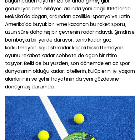
Bugün padel hayatımıza bir anda girmiş gibi
görünüyor ama hikâyesi aslında yeni değil. 1960'larda
Meksika'da doğan, ardından özellikle İspanya ve Latin
Amerika'da büyük bir ivme kazanan bu raket sporu,
uzun süre daha niş bir çevrenin radarındaydı. Şimdi ise
bambaşka bir yerde duruyor: tenis kadar göz
korkutmayan, squash kadar kapalı hissettirmeyen,
oyunu rekabet kadar sohbete de açan bir ritim
taşıyor. Belki de bu yüzden, son dönemde en az spor
dünyasının olduğu kadar; otellerin, kulüplerin, iyi yaşam
alanlarının ve şehir hayatının da yeni gözdesine
dönüşmüş durumda.