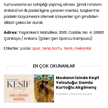
turnuvasına ev sahipliği yapmış olması. Şimdi rotasını
Ankara'nın ilk padel ligine çeviren merkez, başkentte
padelin büyümesini izlemek isteyenler için şimdiden
dikkat çekici bir durak.
Adres:
Yaşamkent Mahallesi, 3061. Cadde, No: 4, 06810
Çankaya / Ankara. (Şölen Şen Sporcu Kampüsü)
Etiketler:
padel,
spor,
tenis kortu,
tenis,
mekanlar
EN ÇOK OKUNANLAR
Modanın İzinde Keşif
Yolculuğu: Damla
Kurtoğlu Akgönenç
2 dakika okunma süresi