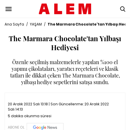
Ana Sayfa
/
YAŞAM
/
The Marmara Chocolate'tan Yılbaşı Hediy
The Marmara Chocolate'tan Yılbaşı
Hediyesi
Özenle seçilmiş malzemelerle yapılan %100 el
yapımı çikolataları, yaratıcı reçeteleri ve klasik
tatları ile dikkat çeken The Marmara Chocolate,
yılbaşı hediye sepetlerini satışa sundu.
20 Aralık 2022 Salı 13:18 | Son Güncellenme:
20 Aralık 2022
Salı 14:13
5 dakika okunma süresi
ABONE OL