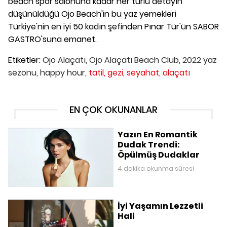
beach spor salonuna kadar her türlü detayın
düşünüldüğü Ojo Beach'in bu yaz yemekleri
Türkiye'nin en iyi 50 kadın şefinden Pınar Tür'ün SABOR
GASTRO'suna emanet.
Etiketler:
Ojo Alaçatı,
Ojo Alaçatı Beach Club,
2022 yaz
sezonu,
happy hour,
tatil,
gezi,
seyahat,
alaçatı
EN ÇOK OKUNANLAR
Yazın En Romantik
Dudak Trendi:
Öpülmüş Dudaklar
4 dakika okunma süresi
İyi Yaşamın Lezzetli
Hali