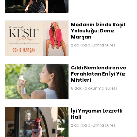
Modanın İzinde Keşif
Yolculuğu: Deniz
Marşan
2 dakika okunma süresi
Cildi Nemlendiren ve
Ferahlatan En İyi Yüz
Mistleri
8 dakika okunma süresi
İyi Yaşamın Lezzetli
Hali
2 dakika okunma süresi