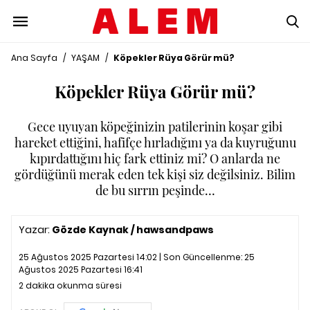
Ana Sayfa
/
YAŞAM
/
Köpekler Rüya Görür mü?
Köpekler Rüya Görür mü?
Gece uyuyan köpeğinizin patilerinin koşar gibi
hareket ettiğini, hafifçe hırladığını ya da kuyruğunu
kıpırdattığını hiç fark ettiniz mi? O anlarda ne
gördüğünü merak eden tek kişi siz değilsiniz. Bilim
de bu sırrın peşinde…
Yazar:
Gözde Kaynak / hawsandpaws
25 Ağustos 2025 Pazartesi 14:02 | Son Güncellenme:
25
Ağustos 2025 Pazartesi 16:41
2 dakika okunma süresi