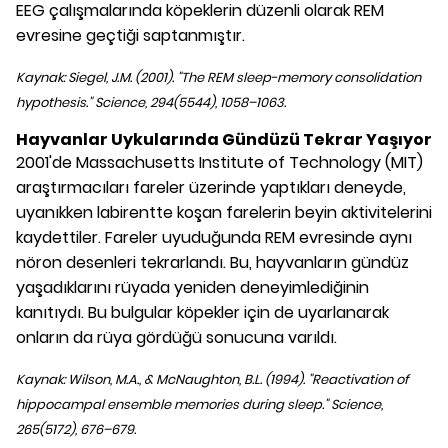
EEG çalışmalarında köpeklerin düzenli olarak REM
evresine geçtiği saptanmıştır.
Kaynak: Siegel, J.M. (2001). "The REM sleep-memory consolidation
hypothesis." Science, 294(5544), 1058–1063.
Hayvanlar Uykularında Gündüzü Tekrar Yaşıyor
2001'de Massachusetts Institute of Technology (MIT)
araştırmacıları fareler üzerinde yaptıkları deneyde,
uyanıkken labirentte koşan farelerin beyin aktivitelerini
kaydettiler. Fareler uyuduğunda REM evresinde aynı
nöron desenleri tekrarlandı. Bu, hayvanların gündüz
yaşadıklarını rüyada yeniden deneyimlediğinin
kanıtıydı. Bu bulgular köpekler için de uyarlanarak
onların da rüya gördüğü sonucuna varıldı.
Kaynak: Wilson, M.A., & McNaughton, B.L. (1994). "Reactivation of
hippocampal ensemble memories during sleep." Science,
265(5172), 676–679.