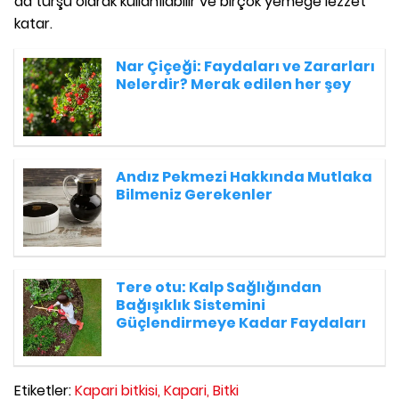
da turşu olarak kullanılabilir ve birçok yemeğe lezzet
katar.
Nar Çiçeği: Faydaları ve Zararları
Nelerdir? Merak edilen her şey
Andız Pekmezi Hakkında Mutlaka
Bilmeniz Gerekenler
Tere otu: Kalp Sağlığından
Bağışıklık Sistemini
Güçlendirmeye Kadar Faydaları
Etiketler:
Kapari bitkisi,
Kapari,
Bitki