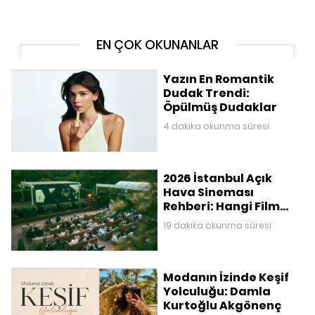
EN ÇOK OKUNANLAR
Yazın En Romantik
Dudak Trendi:
Öpülmüş Dudaklar
4 dakika okunma süresi
2026 İstanbul Açık
Hava Sineması
Rehberi: Hangi Film
Nerede Gösteriliyor?
19 dakika okunma süresi
Modanın İzinde Keşif
Yolculuğu: Damla
Kurtoğlu Akgönenç