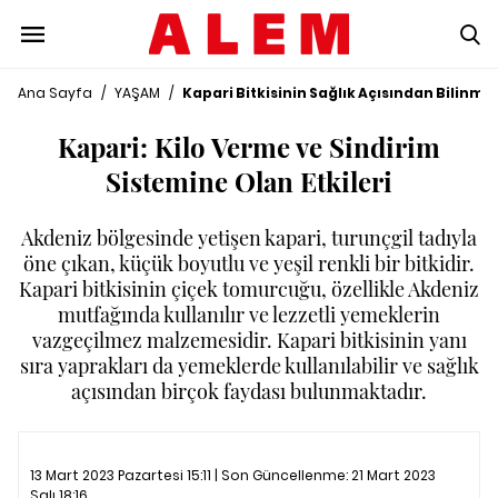
Ana Sayfa
/
YAŞAM
/
Kapari Bitkisinin Sağlık Açısından Bilinm
Kapari: Kilo Verme ve Sindirim
Sistemine Olan Etkileri
Akdeniz bölgesinde yetişen kapari, turunçgil tadıyla
öne çıkan, küçük boyutlu ve yeşil renkli bir bitkidir.
Kapari bitkisinin çiçek tomurcuğu, özellikle Akdeniz
mutfağında kullanılır ve lezzetli yemeklerin
vazgeçilmez malzemesidir. Kapari bitkisinin yanı
sıra yaprakları da yemeklerde kullanılabilir ve sağlık
açısından birçok faydası bulunmaktadır.
13 Mart 2023 Pazartesi 15:11 | Son Güncellenme:
21 Mart 2023
Salı 18:16