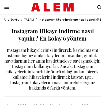
Ana Sayfa
/
YAŞAM
/
Instagram Story indirme nasıl yapılır? En
Instagram Hikaye indirme nasıl
yapılır? En kolay 6 yöntem
Instagram hikayelerinizi indirerek, kaybolmasını
istemediğiniz anıları kaydedin. İnsanlar, günlük
hayatlarının her anını kaydetmek ve paylaşmak için
Instagram'ı kullanıyorlar. Ancak, Instagram
hikayelerinin sınırlı bir ömrü olduğundan, birçok
kullanıcı hikayelerini indirmek istiyor. İşte,
Instagram hikayelerini nasıl indirebileceğiniz
hakkında 6 farklı yöntem.