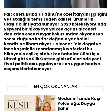
Falconeri, Babalar Günü’ne özel İtalyan işçiliğini
ve ustalığını temsil eden kaliteli ürünlerini
ulaşılabilir fiyata sunuyor. 2020 koleksiyonunda
yepyeni bir hikayeye yelken açan Falconeri,
denizden esen rüzgar kokusundan okyanusun
sonsuzluğuna kadar doğanın yaz halini
kendisine ilham alıyor. Falconeri’nin doğal ve
ince kaşmir ile tasarlanmış kıyafetleri bu
hikayenin eşlikçisi olurken Babalar Günü için
Ultralight ve Silk Cotton gibi ürünlerinde yeni
fiyat politikası uygulayarak en uygun hediye
seçeneklerini sunuyor.
EN ÇOK OKUNANLAR
Modanın İzinde Keşif
Yolculuğu: Duygu
Şahin