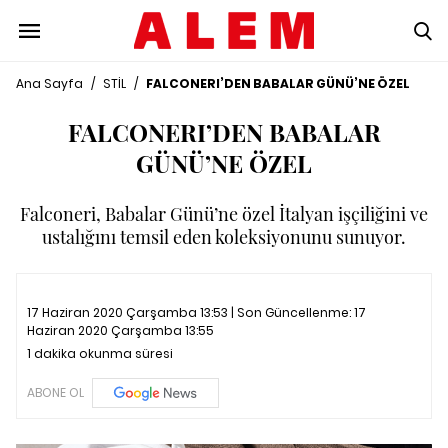
Ana Sayfa
/
STİL
/
FALCONERI’DEN BABALAR GÜNÜ’NE ÖZEL
FALCONERI’DEN BABALAR
GÜNÜ’NE ÖZEL
Falconeri, Babalar Günü’ne özel İtalyan işçiliğini ve
ustalığını temsil eden koleksiyonunu sunuyor.
17 Haziran 2020 Çarşamba 13:53 | Son Güncellenme:
17
Haziran 2020 Çarşamba 13:55
1 dakika okunma süresi
ABONE OL