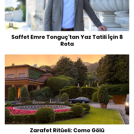
Saffet Emre Tonguç'tan Yaz Tatili İçin 8
Rota
Zarafet Ritüeli: Como Gölü