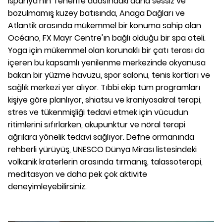
İspanya'nın Tenerife adasındaki daha sessiz ve
bozulmamış kuzey batısında, Anaga Dağları ve
Atlantik arasında mükemmel bir konuma sahip olan
Océano, FX Mayr Centre'ın bağlı olduğu bir spa oteli.
Yoga için mükemmel olan korunaklı bir çatı terası da
içeren bu kapsamlı yenilenme merkezinde okyanusa
bakan bir yüzme havuzu, spor salonu, tenis kortları ve
sağlık merkezi yer alıyor. Tıbbi ekip tüm programları
kişiye göre planlıyor, shiatsu ve kraniyosakral terapi,
stres ve tükenmişliği tedavi etmek için vücudun
ritimlerini sıfırlarken, akupunktur ve nöral terapi
ağrılara yönelik tedavi sağlıyor. Defne ormanında
rehberli yürüyüş, UNESCO Dünya Mirası listesindeki
volkanik kraterlerin arasında tırmanış, talassoterapi,
meditasyon ve daha pek çok aktivite
deneyimleyebilirsiniz.