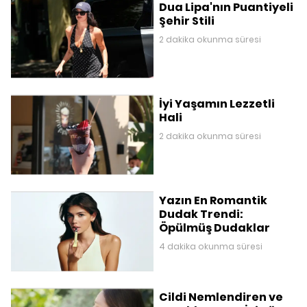
Dua Lipa'nın Puantiyeli
Şehir Stili
2 dakika okunma süresi
İyi Yaşamın Lezzetli
Hali
2 dakika okunma süresi
Yazın En Romantik
Dudak Trendi:
Öpülmüş Dudaklar
4 dakika okunma süresi
Cildi Nemlendiren ve