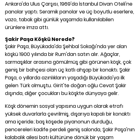
Ankara'da Ulus Çarşısı, 1969'da İstanbul Divan Oteli'ne
panolar yaptı. Seramik panolar ve üç boyutlu eserlere,
vazo, tabak gibi günlük yaşamda kullanılabilen
ürünlere imza attı.
Şakir Paşa Köşkü Nerede?
Şakir Paşa, Büyükada'da Şehbal Sokağı'nda yer alan
köşkü 1900 yılında bir Rum'dan satın alır. Ağaçlar,
sarmaşıklar arasına gömülmüş gibi görünen köşk, çok
geniş bir bahçesi olan üç katlı ahşap bir konaktı. Şakir
Paşa, o yıllarda azınlıkların yaşadığı Büyükada'ya ilk
gelen Türk olmuştu. Girit'te doğan oğlu Cevat Şakir
dışında, diğer çocukları bu köşkte dünyaya gelir.
Köşk dönemin sosyal yapısına uygun olarak etrafı
yüksek duvarlarla çevrilmiş, dışarıya kapalı bir konaktı
ama içeride; baş köşede piyanonun durduğu,
pencereleri kadife perdeli geniş salonda, Şakir Paşa'nın
kalabalık ailesi batı kültürüne dönük bir yaşam