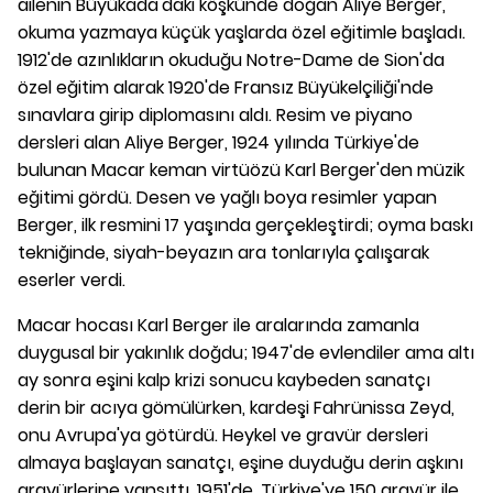
ailenin Büyükada'daki köşkünde doğan Aliye Berger,
okuma yazmaya küçük yaşlarda özel eğitimle başladı.
1912'de azınlıkların okuduğu Notre-Dame de Sion'da
özel eğitim alarak 1920'de Fransız Büyükelçiliği'nde
sınavlara girip diplomasını aldı. Resim ve piyano
dersleri alan Aliye Berger, 1924 yılında Türkiye'de
bulunan Macar keman virtüözü Karl Berger'den müzik
eğitimi gördü. Desen ve yağlı boya resimler yapan
Berger, ilk resmini 17 yaşında gerçekleştirdi; oyma baskı
tekniğinde, siyah-beyazın ara tonlarıyla çalışarak
eserler verdi.
Macar hocası Karl Berger ile aralarında zamanla
duygusal bir yakınlık doğdu; 1947'de evlendiler ama altı
ay sonra eşini kalp krizi sonucu kaybeden sanatçı
derin bir acıya gömülürken, kardeşi Fahrünissa Zeyd,
onu Avrupa'ya götürdü. Heykel ve gravür dersleri
almaya başlayan sanatçı, eşine duyduğu derin aşkını
gravürlerine yansıttı. 1951'de, Türkiye'ye 150 gravür ile