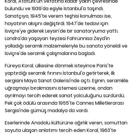
Koral, Atatürk'ün vefatına kadar yakın çevresinde
bulundu ve 1939'da eşiyle İstanbul'a taşındı.
Sanatçıya, 1945'te verem teşhisi konulması ise,
hayatının akışını değiştirdi. 1947'de tedavi için
İsviçre'ye giderek Leysin'de bir sanatoryuma yattı.
Londra'da yaşayan teyzesi Fahrünnisa Zeyd'in
yolladığı seramik malzemeleriyle bu sanata yöneldi ve
İsviçre'de seramik çalışmalarına başladı.
Füreya Koral, ülkesine dönmek isteyince Paris'te
yaptırdığı seramik fırınını İstanbul'a getirterek, ilk
sergisini Maya Sanat Galerisi'nde açtı. Eşinin, seramikle
uğraşmayı bırakmasını istemesi üzerine, ondan
ayrılmayı tercih ederek sanat yolculuğunu sürdürdü.
Pek çok ödülü arasında 1955'te Cannes Milletlerarası
Sergisi'nde gümüş madalya da vardı.
Eserlerinde Anadolu kültürüne ağırlık veren, somuttan
soyuta ulaşan anlatımı tercih eden Koral, 1963'te