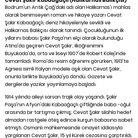
Cevat Şakir Kabaağaçlı (Halikarnas Balıkçısı)
Bodrum'un Antik Çağ'daki adı olan Halikarnas'ı mahlas
olarak benimseyen roman ve hikaye yazarı Cevat
Şakir Kabaağaçlı, deniz hikayeleriyle sevildi ve
Halikarnas Balıkçısı olarak tanındı. Çocukluğunun ilk
yıllarını babası Şakir Paşa'nın elçi olarak bulunduğu
Atina'da geçiren Cevat Şakir; ilköğrenimini
Büyükada'da, orta ve liseyi 1907'de Robert Kolej'inde
tamamladı. Roma'da resim öğrenimi görürken, 1913'te
Agniesi isimli İtalyan modele aşık olan Cevat Şakir,
onunla birlikte Büyükada'ya döndü. Gazete ve
dergilerde yazılar yayınlamaya başladı.
1914 yılında aileyi sarsan trajik olay yaşandı. Şakir
Paşa'nın Afyon'daki Kabaağaçlı çiftliğinde baba -oğul
arasında bir tartışma çıkmış; Cevat Şakir silahla hedef
almadan rastgele ateş edince kurşun babasına isabet
etmişti. Osmanlı mahkemesinde cinayet iddiasıyla
yargılanan Cevat Şakir, 15 yıl kürek cezasına çarptırıldı.