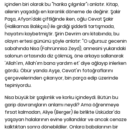
içinden biri olarak bu "harika çılgınlar"ı anlatır. Kitap,
ailenin yaşadığı en karanlık döneme de değinir. Şakir
Paşa, Afyon'daki çiftliğinde iken, oğlu Cevat Şakir
(Halikarnas Balıkçısı) ile girdiği şiddetli tartışmada,
hayatını kaybetmiştir. Şirin Devrim anı kitabında, bu
olayın ertesi gününü şöyle anlatır: "O uğursuz gecenin
sabahında Nisa (Fahrünnisa Zeyd), annesini yukarıdaki
salonun ortasında diz çökmüş, öne arkaya sallanarak
'Allah'ım, Allah'ım bana yardım et' diye ağlayıp inlerken
gördü. Öbür yanda Ayşe, Cevat'ın fotoğraflarını
çerçevelerinden çıkarıyor, bin parça edip üzerinde
tepiniyordu.
Nisa büyük bir şaşkınlık ve korku içindeydi. Bütün bu
garip davranışların anlamı neydi? Ama öğrenmeye
fırsat kalmadan, Aliye (Berger) ile birlikte Üsküdar'da
yaşayan halalarının evine yollandılar ve ancak cenaze
kalktıktan sonra dönebildiler. Onlara babalarının bir