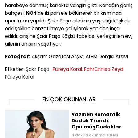
harabeye dönmüş konakta yangın çıktı. Konağın geniş
bahçesi, 1984'de iki parsele bölünerek bir kısmında
apartman yapıldı. Şakir Paşa ailesinin yaşadığı köşk de
eski şekline benzetilmeye çalışılarak yeniden inşa
edildi; girişine Şakir Paşa Köşkü tabelası yerleştirilen ev,
ailenin anısını yaşatıyor.
Fotoğraf:
Akşam Gazetesi Arşivi, ALEM Dergisi Arşivi
Etiketler:
Şakir Paşa ,
Füreya Koral,
Fahrünnisa Zeyd,
Füreya Koral
EN ÇOK OKUNANLAR
Yazın En Romantik
Dudak Trendi:
Öpülmüş Dudaklar
4 dakika okunma süresi