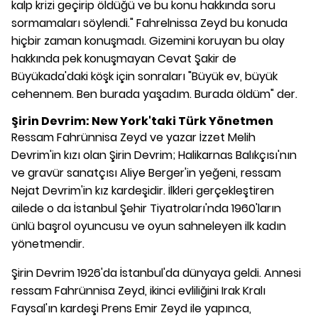
kalp krizi geçirip öldüğü ve bu konu hakkında soru
sormamaları söylendi." Fahrelnissa Zeyd bu konuda
hiçbir zaman konuşmadı. Gizemini koruyan bu olay
hakkında pek konuşmayan Cevat Şakir de
Büyükada'daki köşk için sonraları "Büyük ev, büyük
cehennem. Ben burada yaşadım. Burada öldüm" der.
Şirin Devrim: New York'taki
Türk Yönetmen
Ressam Fahrünnisa Zeyd ve yazar İzzet Melih
Devrim'in kızı olan Şirin Devrim; Halikarnas Balıkçısı'nın
ve gravür sanatçısı Aliye Berger'in yeğeni, ressam
Nejat Devrim'in kız kardeşidir. İlkleri gerçekleştiren
ailede o da İstanbul Şehir Tiyatroları'nda 1960'ların
ünlü başrol oyuncusu ve oyun sahneleyen ilk kadın
yönetmendir.
Şirin Devrim 1926'da İstanbul'da dünyaya geldi. Annesi
ressam Fahrünnisa Zeyd, ikinci evliliğini Irak Kralı
Faysal'ın kardeşi Prens Emir Zeyd ile yapınca,