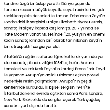
kendine özgü bir üslup yarattı. Dünya çapında
tanınan ressam, büyük boyutlu soyut resimleri ve çok
renkli kompleks desenleri ile tanınır. Fahrünnisa Zeyd'in
Londra'daki ilk sergisini Kraliçe Elizabeth ziyaret etmiş,
sanatçı kraliçeyi kapıda karşılamıştı. 2017 yılında ise
Tate Modern Sanat Müzesi'nde, "20. yüzyılın en önemli
kadın sanatçılarından biri" olarak tanımlanan Zeyd'in
bir retrospektif sergisi yer aldı.
Atatürk'ün eğitim seferberliğine katılarak yanında yer
alan sanatçı, ikinci evliliğini 1934'te, Irak'ın Ankara
temsilcisi ve Irak Kralı Faysal'ın kardeşi Prens Emir Zeyd
ile yapınca Avrupa'ya açıldı. Diplomat eşinin görevi
nedeniyle resim çalışmalarını Avrupa'nın çeşitli
kentlerinde sürdürdü. İlk kişisel sergisini 1944'te
İstanbul'da kendi evinde açtıktan sonra Paris, Londra,
New York, Brüksel'de de sergiler açarak Türk çağdaş
sanatını yurt dışında tanıttı.