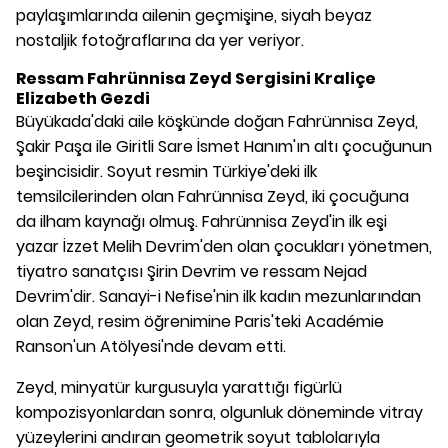
paylaşımlarında ailenin geçmişine, siyah beyaz
nostaljik fotoğraflarına da yer veriyor.
Ressam Fahrünnisa Zeyd
Sergisini Kraliçe
Elizabeth Gezdi
Büyükada'daki aile köşkünde doğan Fahrünnisa Zeyd,
Şakir Paşa ile Giritli Sare İsmet Hanım'ın altı çocuğunun
beşincisidir. Soyut resmin Türkiye'deki ilk
temsilcilerinden olan Fahrünnisa Zeyd, iki çocuğuna
da ilham kaynağı olmuş. Fahrünnisa Zeyd'in ilk eşi
yazar İzzet Melih Devrim'den olan çocukları yönetmen,
tiyatro sanatçısı Şirin Devrim ve ressam Nejad
Devrim'dir. Sanayi-i Nefise'nin ilk kadın mezunlarından
olan Zeyd, resim öğrenimine Paris'teki Académie
Ranson'un Atölyesi'nde devam etti.
Zeyd, minyatür kurgusuyla yarattığı figürlü
kompozisyonlardan sonra, olgunluk döneminde vitray
yüzeylerini andıran geometrik soyut tablolarıyla