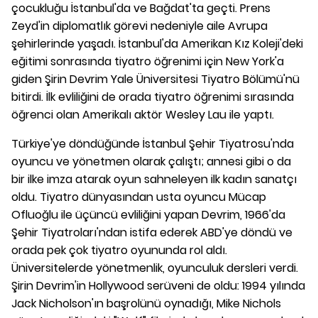
çocukluğu İstanbul'da ve Bağdat'ta geçti. Prens
Zeyd'in diplomatlık görevi nedeniyle aile Avrupa
şehirlerinde yaşadı. İstanbul'da Amerikan Kız Koleji'deki
eğitimi sonrasında tiyatro öğrenimi için New York'a
giden Şirin Devrim Yale Üniversitesi Tiyatro Bölümü'nü
bitirdi. İlk evliliğini de orada tiyatro öğrenimi sırasında
öğrenci olan Amerikalı aktör Wesley Lau ile yaptı.
Türkiye'ye döndüğünde İstanbul Şehir Tiyatrosu'nda
oyuncu ve yönetmen olarak çalıştı; annesi gibi o da
bir ilke imza atarak oyun sahneleyen ilk kadın sanatçı
oldu. Tiyatro dünyasından usta oyuncu Mücap
Ofluoğlu ile üçüncü evliliğini yapan Devrim, 1966'da
Şehir Tiyatroları'ndan istifa ederek ABD'ye döndü ve
orada pek çok tiyatro oyununda rol aldı.
Üniversitelerde yönetmenlik, oyunculuk dersleri verdi.
Şirin Devrim'in Hollywood serüveni de oldu: 1994 yılında
Jack Nicholson'ın başrolünü oynadığı, Mike Nichols