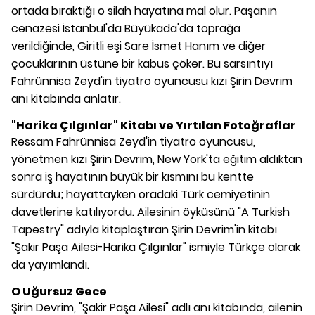
ortada bıraktığı o silah hayatına mal olur. Paşanın
cenazesi İstanbul'da Büyükada'da toprağa
verildiğinde, Giritli eşi Sare İsmet Hanım ve diğer
çocuklarının üstüne bir kabus çöker. Bu sarsıntıyı
Fahrünnisa Zeyd'in tiyatro oyuncusu kızı Şirin Devrim
anı kitabında anlatır.
"Harika Çılgınlar" Kitabı
ve
Yırtılan Fotoğraflar
Ressam Fahrünnisa Zeyd'in tiyatro oyuncusu,
yönetmen kızı Şirin Devrim, New York'ta eğitim aldıktan
sonra iş hayatının büyük bir kısmını bu kentte
sürdürdü; hayattayken oradaki Türk cemiyetinin
davetlerine katılıyordu. Ailesinin öyküsünü "A Turkish
Tapestry" adıyla kitaplaştıran Şirin Devrim'in kitabı
"Şakir Paşa Ailesi-Harika Çılgınlar" ismiyle Türkçe olarak
da yayımlandı.
O Uğursuz Gece
Şirin Devrim, "Şakir Paşa Ailesi" adlı anı kitabında, ailenin