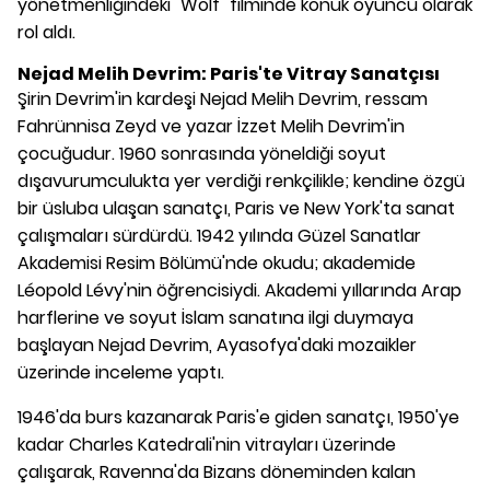
yönetmenliğindeki "Wolf" filminde konuk oyuncu olarak
rol aldı.
Nejad Melih Devrim:
Paris'te Vitray Sanatçısı
Şirin Devrim'in kardeşi Nejad Melih Devrim, ressam
Fahrünnisa Zeyd ve yazar İzzet Melih Devrim'in
çocuğudur. 1960 sonrasında yöneldiği soyut
dışavurumculukta yer verdiği renkçilikle; kendine özgü
bir üsluba ulaşan sanatçı, Paris ve New York'ta sanat
çalışmaları sürdürdü. 1942 yılında Güzel Sanatlar
Akademisi Resim Bölümü'nde okudu; akademide
Léopold Lévy'nin öğrencisiydi. Akademi yıllarında Arap
harflerine ve soyut İslam sanatına ilgi duymaya
başlayan Nejad Devrim, Ayasofya'daki mozaikler
üzerinde inceleme yaptı.
1946'da burs kazanarak Paris'e giden sanatçı, 1950'ye
kadar Charles Katedrali'nin vitrayları üzerinde
çalışarak, Ravenna'da Bizans döneminden kalan