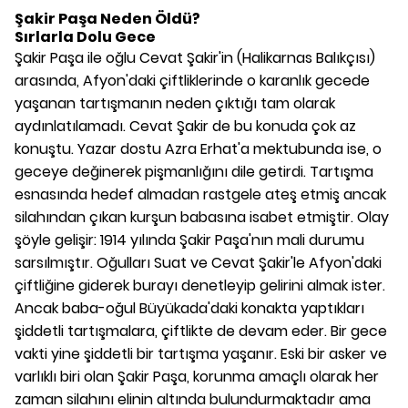
Şakir Paşa Neden Öldü?
Sırlarla Dolu Gece
Şakir Paşa ile oğlu Cevat Şakir'in (Halikarnas Balıkçısı)
arasında, Afyon'daki çiftliklerinde o karanlık gecede
yaşanan tartışmanın neden çıktığı tam olarak
aydınlatılamadı. Cevat Şakir de bu konuda çok az
konuştu. Yazar dostu Azra Erhat'a mektubunda ise, o
geceye değinerek pişmanlığını dile getirdi. Tartışma
esnasında hedef almadan rastgele ateş etmiş ancak
silahından çıkan kurşun babasına isabet etmiştir. Olay
şöyle gelişir: 1914 yılında Şakir Paşa'nın mali durumu
sarsılmıştır. Oğulları Suat ve Cevat Şakir'le Afyon'daki
çiftliğine giderek burayı denetleyip gelirini almak ister.
Ancak baba-oğul Büyükada'daki konakta yaptıkları
şiddetli tartışmalara, çiftlikte de devam eder. Bir gece
vakti yine şiddetli bir tartışma yaşanır. Eski bir asker ve
varlıklı biri olan Şakir Paşa, korunma amaçlı olarak her
zaman silahını elinin altında bulundurmaktadır ama