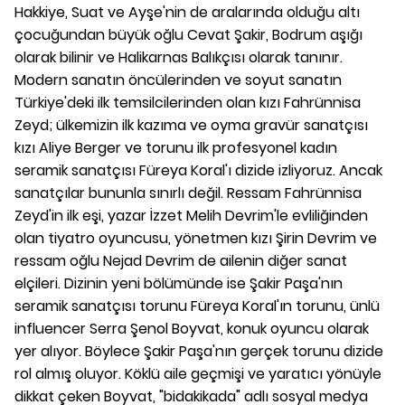
Hakkiye, Suat ve Ayşe'nin de aralarında olduğu altı
çocuğundan büyük oğlu Cevat Şakir, Bodrum aşığı
olarak bilinir ve Halikarnas Balıkçısı olarak tanınır.
Modern sanatın öncülerinden ve soyut sanatın
Türkiye'deki ilk temsilcilerinden olan kızı Fahrünnisa
Zeyd; ülkemizin ilk kazıma ve oyma gravür sanatçısı
kızı Aliye Berger ve torunu ilk profesyonel kadın
seramik sanatçısı Füreya Koral'ı dizide izliyoruz. Ancak
sanatçılar bununla sınırlı değil. Ressam Fahrünnisa
Zeyd'in ilk eşi, yazar İzzet Melih Devrim'le evliliğinden
olan tiyatro oyuncusu, yönetmen kızı Şirin Devrim ve
ressam oğlu Nejad Devrim de ailenin diğer sanat
elçileri. Dizinin yeni bölümünde ise Şakir Paşa'nın
seramik sanatçısı torunu Füreya Koral'ın torunu, ünlü
influencer Serra Şenol Boyvat, konuk oyuncu olarak
yer alıyor. Böylece Şakir Paşa'nın gerçek torunu dizide
rol almış oluyor. Köklü aile geçmişi ve yaratıcı yönüyle
dikkat çeken Boyvat, "bidakikada" adlı sosyal medya