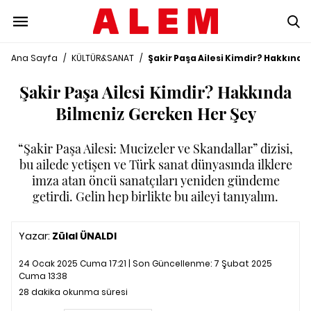
Ana Sayfa
/
KÜLTÜR&SANAT
/
Şakir Paşa Ailesi Kimdir? Hakkınd
Şakir Paşa Ailesi Kimdir? Hakkında
Bilmeniz Gereken Her Şey
“Şakir Paşa Ailesi: Mucizeler ve Skandallar” dizisi,
bu ailede yetişen ve Türk sanat dünyasında ilklere
imza atan öncü sanatçıları yeniden gündeme
getirdi. Gelin hep birlikte bu aileyi tanıyalım.
Yazar:
Zülal ÜNALDI
24 Ocak 2025 Cuma 17:21 | Son Güncellenme:
7 Şubat 2025
Cuma 13:38
28 dakika okunma süresi