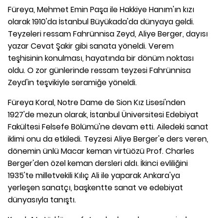
Füreya, Mehmet Emin Paşa ile Hakkiye Hanım'ın kızı
olarak 1910'da İstanbul Büyükada'da dünyaya geldi.
Teyzeleri ressam Fahrünnisa Zeyd, Aliye Berger, dayısı
yazar Cevat Şakir gibi sanata yöneldi. Verem
teşhisinin konulması, hayatında bir dönüm noktası
oldu. O zor günlerinde ressam teyzesi Fahrünnisa
Zeyd'in teşvikiyle seramiğe yöneldi.
Füreya Koral, Notre Dame de Sion Kız Lisesi'nden
1927'de mezun olarak, İstanbul Üniversitesi Edebiyat
Fakültesi Felsefe Bölümü'ne devam etti. Ailedeki sanat
iklimi onu da etkiledi. Teyzesi Aliye Berger'e ders veren,
dönemin ünlü Macar keman virtüözü Prof. Charles
Berger'den özel keman dersleri aldı. İkinci evliliğini
1935'te milletvekili Kılıç Ali ile yaparak Ankara'ya
yerleşen sanatçı, başkentte sanat ve edebiyat
dünyasıyla tanıştı.