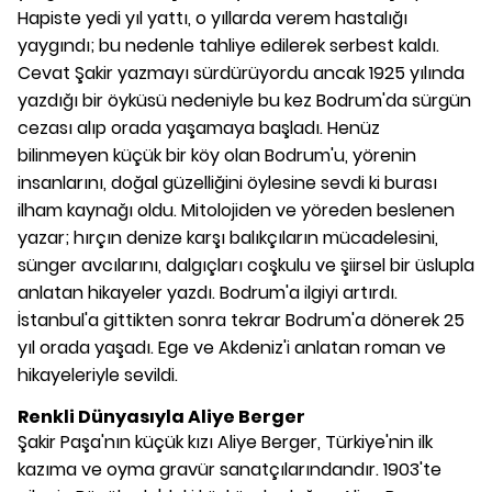
Hapiste yedi yıl yattı, o yıllarda verem hastalığı
yaygındı; bu nedenle tahliye edilerek serbest kaldı.
Cevat Şakir yazmayı sürdürüyordu ancak 1925 yılında
yazdığı bir öyküsü nedeniyle bu kez Bodrum'da sürgün
cezası alıp orada yaşamaya başladı. Henüz
bilinmeyen küçük bir köy olan Bodrum'u, yörenin
insanlarını, doğal güzelliğini öylesine sevdi ki burası
ilham kaynağı oldu. Mitolojiden ve yöreden beslenen
yazar; hırçın denize karşı balıkçıların mücadelesini,
sünger avcılarını, dalgıçları coşkulu ve şiirsel bir üslupla
anlatan hikayeler yazdı. Bodrum'a ilgiyi artırdı.
İstanbul'a gittikten sonra tekrar Bodrum'a dönerek 25
yıl orada yaşadı. Ege ve Akdeniz'i anlatan roman ve
hikayeleriyle sevildi.
Renkli Dünyasıyla Aliye Berger
Şakir Paşa'nın küçük kızı Aliye Berger, Türkiye'nin ilk
kazıma ve oyma gravür sanatçılarındandır. 1903'te