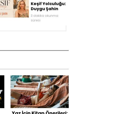
Keşif Yolculuğu:
Duygu Şahin
3 dakika okunma
süresi
Yaz İçin Kitap Önerileri: