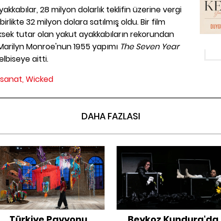
kkabılar, 28 milyon dolarlık teklifin üzerine vergi
irlikte 32 milyon dolara satılmış oldu. Bir film
ksek tutar olan yakut ayakkabıların rekorundan
a Marilyn Monroe'nun 1955 yapımı
The Seven Year
lbiseye aitti.
 sanat,
Wicked
DAHA FAZLASI
Türkiye Pavyonu
Beykoz Kundura'da