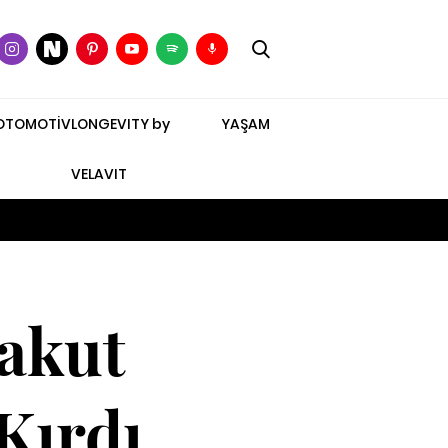
OTOMOTİV
LONGEVITY by
YAŞAM
VELAVIT
akut
Kırdı