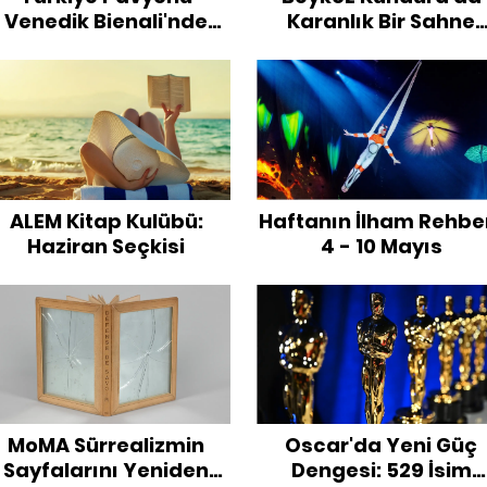
Venedik Bienali'nde
Karanlık Bir Sahne
Kapılarını Açtı
Deneyi
ALEM Kitap Kulübü:
Haftanın İlham Rehber
Haziran Seçkisi
4 - 10 Mayıs
MoMA Sürrealizmin
Oscar'da Yeni Güç
Sayfalarını Yeniden
Dengesi: 529 İsim