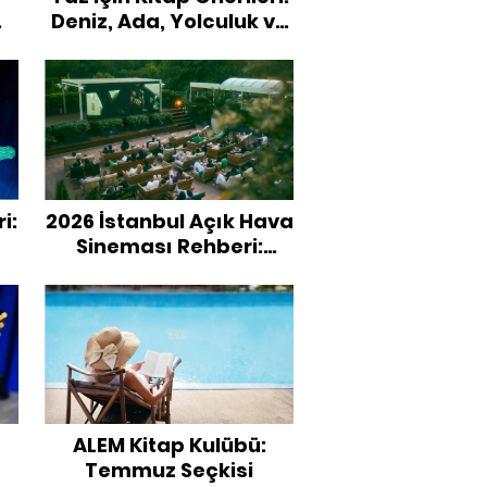
Deniz, Ada, Yolculuk ve
Akdeniz Temalı Okuma
Listesi
i:
2026 İstanbul Açık Hava
Sineması Rehberi:
Hangi Film Nerede
Gösteriliyor?
ALEM Kitap Kulübü:
Temmuz Seçkisi