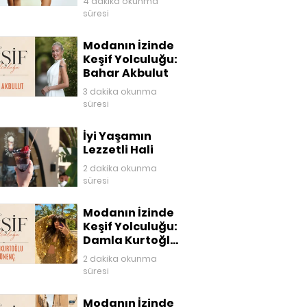
4 dakika okunma
süresi
Modanın İzinde
Keşif Yolculuğu:
Bahar Akbulut
3 dakika okunma
süresi
İyi Yaşamın
Lezzetli Hali
2 dakika okunma
süresi
Modanın İzinde
Keşif Yolculuğu:
Damla Kurtoğlu
Akgönenç
2 dakika okunma
süresi
Modanın İzinde