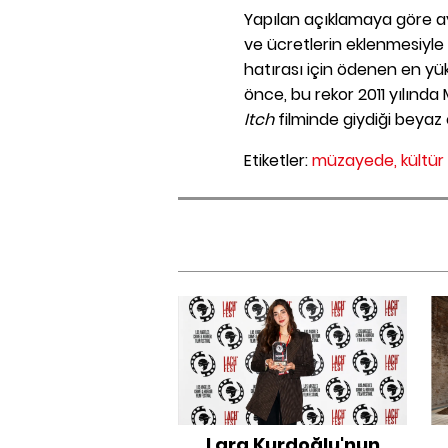
Yapılan açıklamaya göre aya
ve ücretlerin eklenmesiyle b
hatırası için ödenen en yü
önce, bu rekor 2011 yılınd
Itch
filminde giydiği beyaz e
Etiketler:
müzayede,
kültür
Lara Kurdoğlu'nun