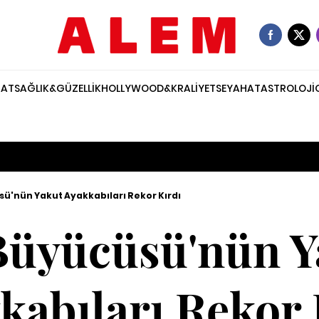
NAT
SAĞLIK&GÜZELLİK
HOLLYWOOD&KRALİYET
SEYAHAT
ASTROLOJİ
ü'nün Yakut Ayakkabıları Rekor Kırdı
Büyücüsü'nün Y
kabıları Rekor 