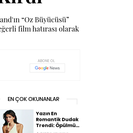
rland'ın “Oz Büyücüsü”
ğerli film hatırası olarak
ABONE OL
EN ÇOK OKUNANLAR
Yazın En
Romantik Dudak
Trendi: Öpülmüş
Dudaklar