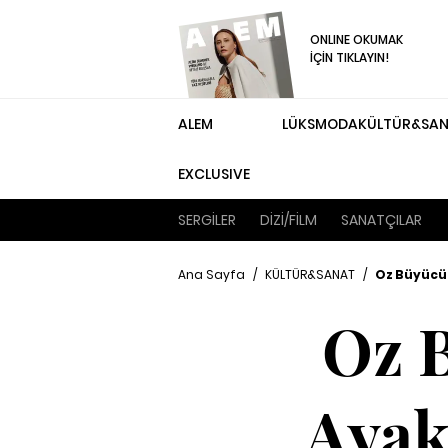
ONLINE OKUMAK
İÇİN TIKLAYIN!
ALEM
LÜKS
MODA
KÜLTÜR&SA
EXCLUSIVE
SERGİLER
DİZİ/FİLM
SANATÇILAR
Ana Sayfa
/
KÜLTÜR&SANAT
/
Oz Büyücüs
Oz 
Ayak