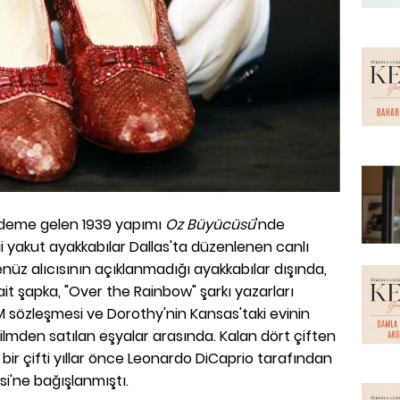
ündeme gelen 1939 yapımı
Oz Büyücüsü
'nde
i yakut ayakkabılar Dallas'ta düzenlenen canlı
nüz alıcısının açıklanmadığı ayakkabılar dışında,
it şapka, "Over the Rainbow" şarkı yazarları
sözleşmesi ve Dorothy'nin Kansas'taki evinin
 filmden satılan eşyalar arasında. Kalan dört çiften
 bir çifti yıllar önce Leonardo DiCaprio tarafından
si'ne bağışlanmıştı.