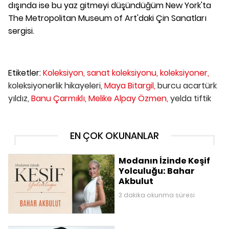
dışında ise bu yaz gitmeyi düşündüğüm New York'ta
The Metropolitan Museum of Art'daki Çin Sanatları
sergisi.
Etiketler:
Koleksiyon,
sanat koleksiyonu,
koleksiyoner,
koleksiyonerlik hikayeleri,
Maya Bitargil,
burcu acartürk
yıldız,
Banu Çarmıklı,
Melike Alpay Özmen,
yelda tiftik
EN ÇOK OKUNANLAR
Modanın İzinde Keşif
Yolculuğu: Bahar
Akbulut
3 dakika okunma süresi