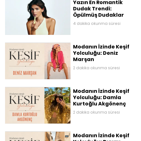
Yazın En Romantik
Dudak Trendi:
Öpülmüş Dudaklar
4 dakika okunma süresi
Modanın İzinde Keşif
Yolculuğu: Deniz
Marşan
2 dakika okunma süresi
Modanın İzinde Keşif
Yolculuğu: Damla
Kurtoğlu Akgönenç
2 dakika okunma süresi
Modanın İzinde Keşif