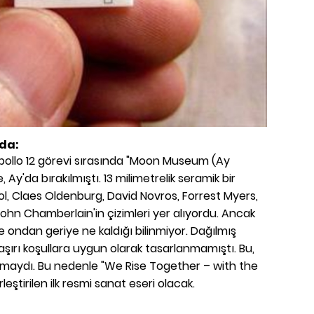
da:
pollo 12 görevi sırasında "Moon Museum (Ay
 Ay'da bırakılmıştı. 13 milimetrelik seramik bir
, Claes Oldenburg, David Novros, Forrest Myers,
hn Chamberlain'in çizimleri yer alıyordu. Ancak
ve ondan geriye ne kaldığı bilinmiyor. Dağılmış
aşırı koşullara uygun olarak tasarlanmamıştı. Bu,
şmaydı. Bu nedenle "We Rise Together – with the
leştirilen ilk resmi sanat eseri olacak.