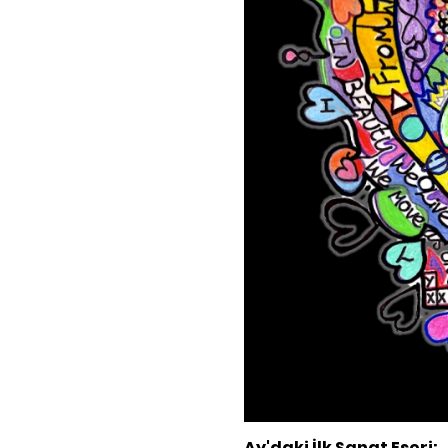
Ay'daki İlk Sanat Eseri: