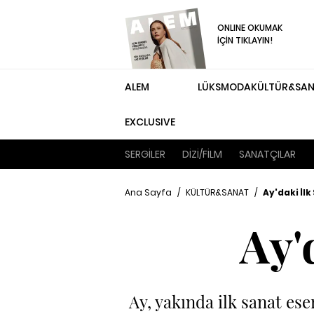
ONLINE OKUMAK
İÇİN TIKLAYIN!
ALEM
LÜKS
MODA
KÜLTÜR&SA
EXCLUSIVE
SERGİLER
DİZİ/FİLM
SANATÇILAR
Ana Sayfa
/
KÜLTÜR&SANAT
/
Ay'daki İlk
Ay'
Ay, yakında ilk sanat ese