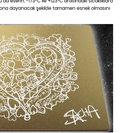
bu da eserin, -173°C ile +123°C arasındaki sıcaklıklara
yona dayanacak şekilde tamamen esnek olmasını