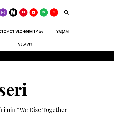
OTOMOTİV
LONGEVITY by
YAŞAM
VELAVIT
seri
afri'nin “We Rise Together