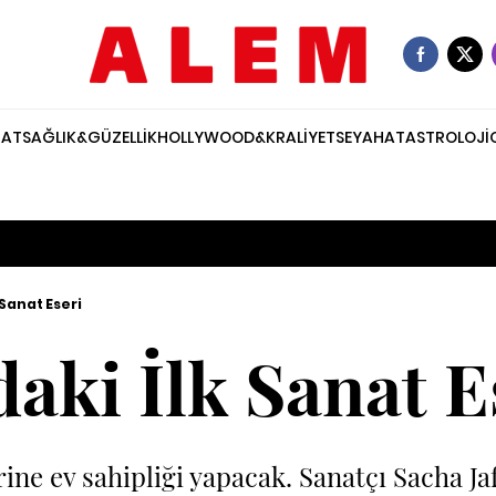
NAT
SAĞLIK&GÜZELLİK
HOLLYWOOD&KRALİYET
SEYAHAT
ASTROLOJİ
 Sanat Eseri
daki İlk Sanat E
rine ev sahipliği yapacak. Sanatçı Sacha J