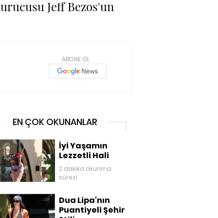
kurucusu Jeff Bezos'un
ABONE OL
EN ÇOK OKUNANLAR
İyi Yaşamın
Lezzetli Hali
2 dakika okunma
süresi
Dua Lipa'nın
Puantiyeli Şehir