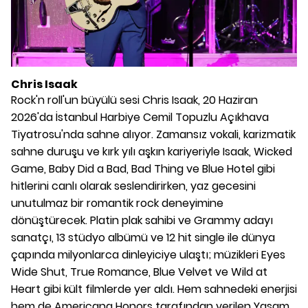
Chris Isaak
Rock'n roll'un büyülü sesi Chris Isaak, 20 Haziran
2026'da İstanbul Harbiye Cemil Topuzlu Açıkhava
Tiyatrosu'nda sahne alıyor. Zamansız vokali, karizmatik
sahne duruşu ve kırk yılı aşkın kariyeriyle Isaak, Wicked
Game, Baby Did a Bad, Bad Thing ve Blue Hotel gibi
hitlerini canlı olarak seslendirirken, yaz gecesini
unutulmaz bir romantik rock deneyimine
dönüştürecek. Platin plak sahibi ve Grammy adayı
sanatçı, 13 stüdyo albümü ve 12 hit single ile dünya
çapında milyonlarca dinleyiciye ulaştı; müzikleri Eyes
Wide Shut, True Romance, Blue Velvet ve Wild at
Heart gibi kült filmlerde yer aldı. Hem sahnedeki enerjisi
hem de Americana Honors tarafından verilen Yaşam