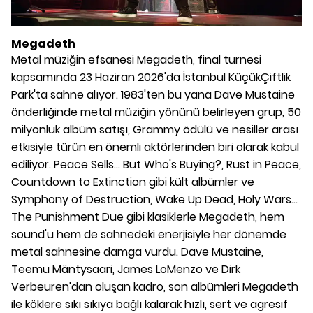
Megadeth
Metal müziğin efsanesi Megadeth, final turnesi
kapsamında 23 Haziran 2026'da İstanbul KüçükÇiftlik
Park'ta sahne alıyor. 1983'ten bu yana Dave Mustaine
önderliğinde metal müziğin yönünü belirleyen grup, 50
milyonluk albüm satışı, Grammy ödülü ve nesiller arası
etkisiyle türün en önemli aktörlerinden biri olarak kabul
ediliyor. Peace Sells... But Who's Buying?, Rust in Peace,
Countdown to Extinction gibi kült albümler ve
Symphony of Destruction, Wake Up Dead, Holy Wars...
The Punishment Due gibi klasiklerle Megadeth, hem
sound'u hem de sahnedeki enerjisiyle her dönemde
metal sahnesine damga vurdu. Dave Mustaine,
Teemu Mäntysaari, James LoMenzo ve Dirk
Verbeuren'dan oluşan kadro, son albümleri Megadeth
ile köklere sıkı sıkıya bağlı kalarak hızlı, sert ve agresif