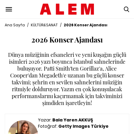
Ana Sayfa
/
KÜLTÜR&SANAT
/
2026 Konser Ajandası
2026 Konser Ajandası
Dünya müziğinin efsaneleri ve yeni kuşağın güçlü
isimleri 2026 yazı boyunca İstanbul sahnelerinde
buluşuyor. Patti Smith'ten Gorillaz'a, Alice
Cooper'dan Megadeth'e uzanan bu güçlü konser
takvimi; şehrin en sevilen sahnelerini müziğin
ritmiyle dolduruyor. Yazın en çok konuşulacak
performanslarını kaçırmamak için takviminizi
şimdiden işaretleyin!
Yazar:
Bala Yaren AKKUŞ
Fotoğraf:
Getty Images Türkiye