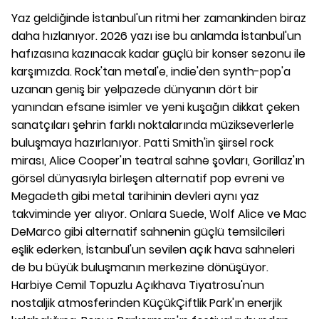
Yaz geldiğinde İstanbul'un ritmi her zamankinden biraz
daha hızlanıyor. 2026 yazı ise bu anlamda İstanbul'un
hafızasına kazınacak kadar güçlü bir konser sezonu ile
karşımızda. Rock'tan metal'e, indie'den synth-pop'a
uzanan geniş bir yelpazede dünyanın dört bir
yanından efsane isimler ve yeni kuşağın dikkat çeken
sanatçıları şehrin farklı noktalarında müzikseverlerle
buluşmaya hazırlanıyor. Patti Smith'in şiirsel rock
mirası, Alice Cooper'ın teatral sahne şovları, Gorillaz'ın
görsel dünyasıyla birleşen alternatif pop evreni ve
Megadeth gibi metal tarihinin devleri aynı yaz
takviminde yer alıyor. Onlara Suede, Wolf Alice ve Mac
DeMarco gibi alternatif sahnenin güçlü temsilcileri
eşlik ederken, İstanbul'un sevilen açık hava sahneleri
de bu büyük buluşmanın merkezine dönüşüyor.
Harbiye Cemil Topuzlu Açıkhava Tiyatrosu'nun
nostaljik atmosferinden KüçükÇiftlik Park'ın enerjik