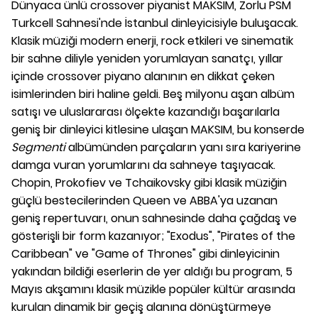
Dünyaca ünlü crossover piyanist MAKSIM, Zorlu PSM
Turkcell Sahnesi'nde İstanbul dinleyicisiyle buluşacak.
Klasik müziği modern enerji, rock etkileri ve sinematik
bir sahne diliyle yeniden yorumlayan sanatçı, yıllar
içinde crossover piyano alanının en dikkat çeken
isimlerinden biri haline geldi. Beş milyonu aşan albüm
satışı ve uluslararası ölçekte kazandığı başarılarla
geniş bir dinleyici kitlesine ulaşan MAKSIM, bu konserde
Segmenti
albümünden parçaların yanı sıra kariyerine
damga vuran yorumlarını da sahneye taşıyacak.
Chopin, Prokofiev ve Tchaikovsky gibi klasik müziğin
güçlü bestecilerinden Queen ve ABBA'ya uzanan
geniş repertuvarı, onun sahnesinde daha çağdaş ve
gösterişli bir form kazanıyor; "Exodus", "Pirates of the
Caribbean" ve "Game of Thrones" gibi dinleyicinin
yakından bildiği eserlerin de yer aldığı bu program, 5
Mayıs akşamını klasik müzikle popüler kültür arasında
kurulan dinamik bir geçiş alanına dönüştürmeye