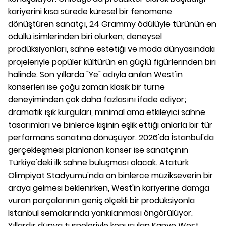
kariyerini kısa sürede küresel bir fenomene
dönüştüren sanatçı, 24 Grammy ödülüyle türünün en
ödüllü isimlerinden biri olurken; deneysel
prodüksiyonları, sahne estetiği ve moda dünyasındaki
projeleriyle popüler kültürün en güçlü figürlerinden biri
halinde. Son yıllarda "Ye" adıyla anılan West'in
konserleri ise çoğu zaman klasik bir turne
deneyiminden çok daha fazlasını ifade ediyor;
dramatik ışık kurguları, minimal ama etkileyici sahne
tasarımları ve binlerce kişinin eşlik ettiği anlarla bir tür
performans sanatına dönüşüyor. 2026'da İstanbul'da
gerçekleşmesi planlanan konser ise sanatçının
Türkiye'deki ilk sahne buluşması olacak. Atatürk
Olimpiyat Stadyumu'nda on binlerce müzikseverin bir
araya gelmesi beklenirken, West'in kariyerine damga
vuran parçalarının geniş ölçekli bir prodüksiyonla
İstanbul semalarında yankılanması öngörülüyor.
Yıllardır dünya turneleriyle konuşulan Kanye West