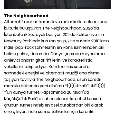
The Neighbourhood
Alternatif rock'un karanlık ve melankolik tonlarını pop
kültürle buluşturan The Neighbourhood, 2026'da
İstanbul'a ilk kez ayak basıyor. 2011'de Kaliforniya'nın
Newbury Park'ında kurulan grup, kısa sürede 2010'ların
indie-pop-rock sahnesinin en ikonik isimlerinden biri
haline gelmiş durumda. Dünya çapında milyonlarca
dinleyici onların gitar riff'lerini ve karakteristik
vokallerini takip ediyor. Kendine has sound'u,
sahnedeki enerjisi ve alternatif müziği ana akıma
taşıyan tavrıyla The Neighbourhood, uzun süredir
merakla beklenen yeni albümü *(((((ultraSOUND)))))
*'un dünya turnesi kapsamında 26 Nisan'da
KüçükÇiftlik Park'ta sahne alacak. İstanbul konseri,
grubun turnesindeki en özel duraklardan biri olarak
öne çıkıyor; indie sahne tutkunları için karanlık