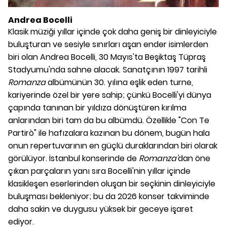
Andrea Bocelli
Klasik müziği yıllar içinde çok daha geniş bir dinleyiciyle
buluşturan ve sesiyle sınırları aşan ender isimlerden
biri olan Andrea Bocelli, 30 Mayıs'ta Beşiktaş Tüpraş
Stadyumu'nda sahne alacak. Sanatçının 1997 tarihli
Romanza
albümünün 30. yılına eşlik eden turne,
kariyerinde özel bir yere sahip; çünkü Bocelli'yi dünya
çapında tanınan bir yıldıza dönüştüren kırılma
anlarından biri tam da bu albümdü. Özellikle "Con Te
Partirò" ile hafızalara kazınan bu dönem, bugün hala
onun repertuvarının en güçlü duraklarından biri olarak
görülüyor. İstanbul konserinde de
Romanza'
dan öne
çıkan parçaların yanı sıra Bocelli'nin yıllar içinde
klasikleşen eserlerinden oluşan bir seçkinin dinleyiciyle
buluşması bekleniyor; bu da 2026 konser takviminde
daha sakin ve duygusu yüksek bir geceye işaret
ediyor.