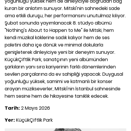
yoğunluğu yüksek hem de dinleyiciyle doğrudan bağ
kuran bir anlatım sunuyor. Mitski'nin sahnedeki sade
ama etkili duruşu, her performansını unutulmaz kılıyor.
Şubat sonunda yayımlanacak 8. stüdyo albümü
"Nothing's About to Happen to Me" ile Mitski, hem
kendi müzikal köklerine sadık kalıyor hem de ses
paletini daha içe dönük ve minimal dokularla
genişleterek dinleyiciye yeni bir deneyim sunuyor.
KüçükÇiftlik Park, sanatçının yeni albümünden
şarkıların yanı sıra kariyerinin farklı dönemlerinden
sevilen parçalarına da ev sahipliği yapacak. Duygusal
yoğunluğu yüksek, samimi ve katmanlı bir konser
arayan müzikseverler, Mitski'nin İstanbul sahnesinde
hem sesine hem de hikayesine tanıklık edecek.
Tarih:
2 Mayıs 2026
Yer:
KüçükÇiftlik Park