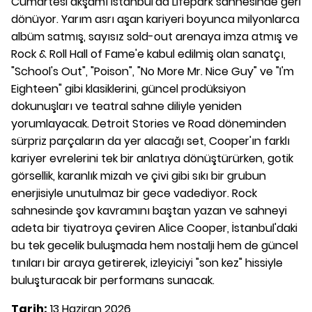
Cumartesi akşamı İstanbul'da Lifepark sahnesinde geri
dönüyor. Yarım asrı aşan kariyeri boyunca milyonlarca
albüm satmış, sayısız sold-out arenaya imza atmış ve
Rock & Roll Hall of Fame'e kabul edilmiş olan sanatçı,
"School's Out", "Poison", "No More Mr. Nice Guy" ve "I'm
Eighteen" gibi klasiklerini, güncel prodüksiyon
dokunuşları ve teatral sahne diliyle yeniden
yorumlayacak. Detroit Stories ve Road döneminden
sürpriz parçaların da yer alacağı set, Cooper'ın farklı
kariyer evrelerini tek bir anlatıya dönüştürürken, gotik
görsellik, karanlık mizah ve çivi gibi sıkı bir grubun
enerjisiyle unutulmaz bir gece vadediyor. Rock
sahnesinde şov kavramını baştan yazan ve sahneyi
adeta bir tiyatroya çeviren Alice Cooper, İstanbul'daki
bu tek gecelik buluşmada hem nostalji hem de güncel
tınıları bir araya getirerek, izleyiciyi "son kez" hissiyle
buluşturacak bir performans sunacak.
Tarih:
13 Haziran 2026