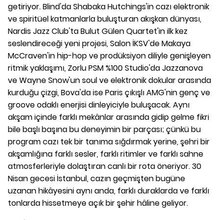
getiriyor. Blind'da Shabaka Hutchings'in cazı elektronik
ve spiritüel katmanlarla buluşturan akışkan dünyası,
Nardis Jazz Club'ta Bulut Gülen Quartet'in ilk kez
seslendireceği yeni projesi, Salon İKSV'de Makaya
McCraven'in hip-hop ve prodüksiyon diliyle genişleyen
ritmik yaklaşımı, Zorlu PSM %100 Studio'da Jazzanova
ve Wayne Snow'un soul ve elektronik dokular arasında
kurduğu çizgi, Bova'da ise Paris çıkışlı AMG'nin genç ve
groove odaklı enerjisi dinleyiciyle buluşacak. Aynı
akşam içinde farklı mekânlar arasında gidip gelme fikri
bile başlı başına bu deneyimin bir parçası; çünkü bu
program cazı tek bir tanıma sığdırmak yerine, şehri bir
akşamlığına farklı sesler, farklı ritimler ve farklı sahne
atmosferleriyle dolaştıran canlı bir rota öneriyor. 30
Nisan gecesi İstanbul, cazın geçmişten bugüne
uzanan hikâyesini aynı anda, farklı duraklarda ve farklı
tonlarda hissetmeye açık bir şehir hâline geliyor.