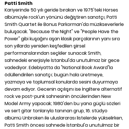
Patti Smith
Kariyerinde 50 yılı geride bırakan ve 1975'teki Horses
albümüyle rock'un yönünü değiştiren sanatçı, Patti
Smith Quartet ile Bonus Parkorman'da müzikseverlerle
buluşacak. "Because the Night" ve "People Have the
Power" gibi kuşağını aşan klasik parçalarının yanı sıra
son yıllarda yeniden keşfedilen şiirsel
performanslarından seçkiler sunacak Smith,
sahnedeki enerjisiyle İstanbul'da unutulmaz bir gece
vadediyor. Edebiyatta da "National Book Award"la
ödüllendirilen sanatçı; bugün hala üretmeye,
yazmaya ve toplumsal konularda sesini duyurmaya
devam ediyor. Gecenin açılışını ise İngiltere alternatif
rock ve post-punk sahnesinin öncülerinden New
Model Army yapacak; 1980'den bu yana güçlü sözleri
ve sert gitar tonlarıyla tanınan grup, 16. stüdyo
albümü Unbroken ile uluslararası listelerde yükselirken,
Patti Smith öncesi sahnede İstanbul'a unutulmaz bir